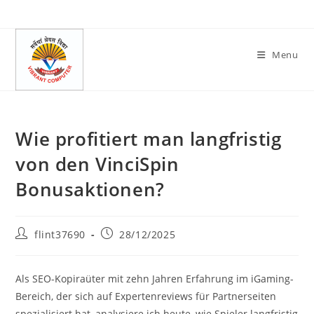
Skip
to
content
Menu
Wie profitiert man langfristig
von den VinciSpin
Bonusaktionen?
Post
Post
flint37690
28/12/2025
author:
published:
Als SEO-Kopiraüter mit zehn Jahren Erfahrung im iGaming-
Bereich, der sich auf Expertenreviews für Partnerseiten
spezialisiert hat, analysiere ich heute, wie Spieler langfristig