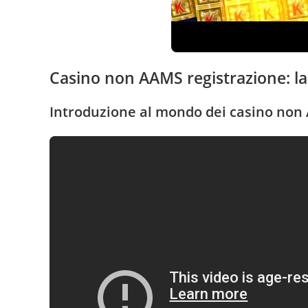
Casino non AAMS registrazione: la
Introduzione al mondo dei casino non