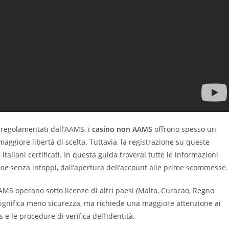
li regolamentati dall’AAMS, i
casino non AAMS
offrono spesso un
aggiore libertà di scelta. Tuttavia, la registrazione su queste
taliani certificati. In questa guida troverai tutte le informazioni
one
senza intoppi, dall’apertura dell’account alle prime scommesse.
AMS operano sotto licenze di altri paesi (Malta, Curacao, Regno
significa meno sicurezza, ma richiede una maggiore attenzione ai
e le procedure di verifica dell’identità.