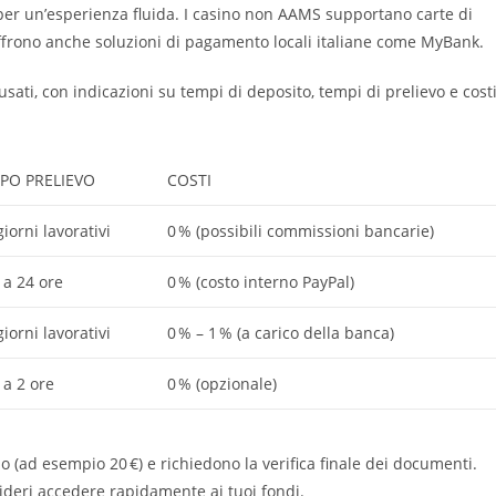
per un’esperienza fluida. I casino non AAMS supportano carte di
i offrono anche soluzioni di pagamento locali italiane come MyBank.
sati, con indicazioni su tempi di deposito, tempi di prelievo e cost
PO PRELIEVO
COSTI
giorni lavorativi
0 % (possibili commissioni bancarie)
 a 24 ore
0 % (costo interno PayPal)
giorni lavorativi
0 % – 1 % (a carico della banca)
 a 2 ore
0 % (opzionale)
o (ad esempio 20 €) e richiedono la verifica finale dei documenti.
deri accedere rapidamente ai tuoi fondi.