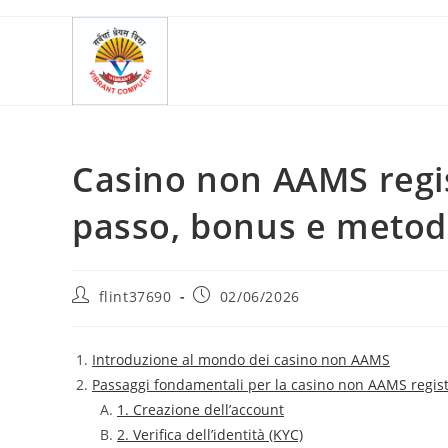
Skip
to
content
Casino non AAMS regi
passo, bonus e metod
Post
Post
flint37690
02/06/2026
author:
published:
Introduzione al mondo dei casino non AAMS
Passaggi fondamentali per la casino non AAMS regis
1. Creazione dell’account
2. Verifica dell’identità (KYC)