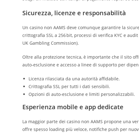
Sicurezza, licenze e responsabilità
Un casino non AAMS deve comunque garantire la sicurezza
crittografia SSL a 256 bit, processi di verifica KYC e aud
UK Gambling Commission).
Oltre alla protezione tecnica, è importante che il sito of
auto‑esclusione e accesso a linee di supporto per dipen
Licenza rilasciata da una autorità affidabile.
Crittografia SSL per tutti i dati sensibili.
Opzioni di auto‑esclusione e limiti personalizzabili.
Esperienza mobile e app dedicate
La maggior parte dei casino non AAMS propone una vers
offre spesso loading più veloce, notifiche push per nuove 