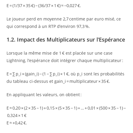
E = (1/37 × 35 €) − (36/37 × 1 €) ≈ −0,027 €.
Le joueur perd en moyenne 2,7 centime par euro misé, ce
qui correspond à un RTP d’environ 97,3 %.
1.2. Impact des Multiplicateurs sur l’Espérance
Lorsque la même mise de 1 € est placée sur une case
Lightning, l’espérance doit intégrer chaque multiplicateur :
E = ∑ p_i × (gain_i) − (1 − ∑ p_i) × 1 €, où p_i sont les probabilités
du tableau ci‑dessus et gain_i = multiplicateur × 35 €.
En appliquant les valeurs, on obtient :
E ≈ 0,20 × (2 × 35 − 1) + 0,15 × (5 × 35 − 1) + … + 0,01 × (500 × 35 − 1) −
0,324 × 1 €
E ≈ +0,42 €.