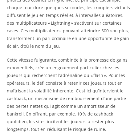
chaque tour dure quelques secondes, les croupiers virtuels
diffusent le jeu en temps réel et, à intervalles aléatoires,
des multiplicateurs « Lightning » s’activent sur certaines
cases. Ces multiplicateurs, pouvant atteindre 500 × ou plus,
transforment un pari ordinaire en une opportunité de gain
éclair, d’où le nom du jeu.
Cette vitesse fulgurante, combinée à la promesse de gains
exponentiels, crée un engouement particulier chez les
joueurs qui recherchent l’adrénaline du « flash ». Pour les
opérateurs, le défi consiste à retenir ces joueurs tout en
maîtrisant la volatilité inhérente. C’est ici qu’intervient le
cashback, un mécanisme de remboursement d’une partie
des pertes nettes qui agit comme un amortisseur de
bankroll. En offrant, par exemple, 10 % de cashback
quotidien, les sites incitent les joueurs à rester plus
longtemps, tout en réduisant le risque de ruine.