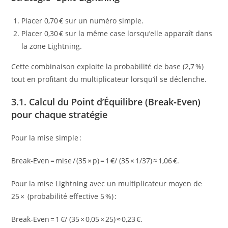
Placer 0,70 € sur un numéro simple.
Placer 0,30 € sur la même case lorsqu’elle apparaît dans
la zone Lightning.
Cette combinaison exploite la probabilité de base (2,7 %)
tout en profitant du multiplicateur lorsqu’il se déclenche.
3.1. Calcul du Point d’Équilibre (Break‑Even)
pour chaque stratégie
Pour la mise simple :
Break‑Even = mise / (35 × p) = 1 €/ (35 × 1/37) ≈ 1,06 €.
Pour la mise Lightning avec un multiplicateur moyen de
25 × (probabilité effective 5 %) :
Break‑Even = 1 €/ (35 × 0,05 × 25) ≈ 0,23 €.