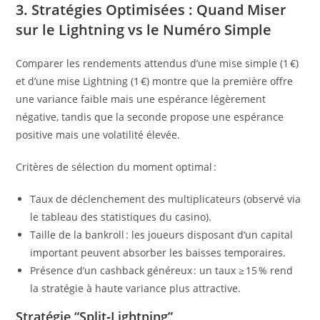
3. Stratégies Optimisées : Quand Miser
sur le Lightning vs le Numéro Simple
Comparer les rendements attendus d’une mise simple (1 €)
et d’une mise Lightning (1 €) montre que la première offre
une variance faible mais une espérance légèrement
négative, tandis que la seconde propose une espérance
positive mais une volatilité élevée.
Critères de sélection du moment optimal :
Taux de déclenchement des multiplicateurs (observé via
le tableau des statistiques du casino).
Taille de la bankroll : les joueurs disposant d’un capital
important peuvent absorber les baisses temporaires.
Présence d’un cashback généreux : un taux ≥ 15 % rend
la stratégie à haute variance plus attractive.
Stratégie “Split‑Lightning”