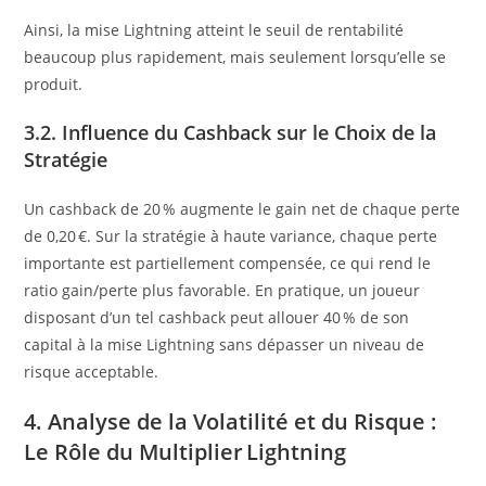
Ainsi, la mise Lightning atteint le seuil de rentabilité
beaucoup plus rapidement, mais seulement lorsqu’elle se
produit.
3.2. Influence du Cashback sur le Choix de la
Stratégie
Un cashback de 20 % augmente le gain net de chaque perte
de 0,20 €. Sur la stratégie à haute variance, chaque perte
importante est partiellement compensée, ce qui rend le
ratio gain/perte plus favorable. En pratique, un joueur
disposant d’un tel cashback peut allouer 40 % de son
capital à la mise Lightning sans dépasser un niveau de
risque acceptable.
4. Analyse de la Volatilité et du Risque :
Le Rôle du Multiplier Lightning