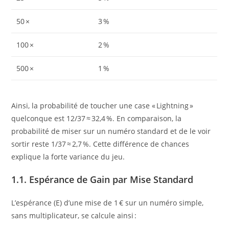
50 ×
3 %
100 ×
2 %
500 ×
1 %
Ainsi, la probabilité de toucher une case « Lightning »
quelconque est 12/37 ≈ 32,4 %. En comparaison, la
probabilité de miser sur un numéro standard et de le voir
sortir reste 1/37 ≈ 2,7 %. Cette différence de chances
explique la forte variance du jeu.
1.1. Espérance de Gain par Mise Standard
L’espérance (E) d’une mise de 1 € sur un numéro simple,
sans multiplicateur, se calcule ainsi :