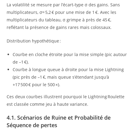
La volatilité se mesure par l’écart‑type σ des gains. Sans
multiplicateurs, σ≈ 5,2 € pour une mise de 1 €. Avec les
multiplicateurs du tableau, σ grimpe à près de 45 €,
reflétant la présence de gains rares mais colossaux.
Distribution hypothétique :
Courbe en cloche étroite pour la mise simple (pic autour
de –1 €).
Courbe à longue queue à droite pour la mise Lightning
(pic près de –1 €, mais queue s’étendant jusqu’à
+17 500 € pour le 500 ×).
Ces deux courbes illustrent pourquoi le Lightning Roulette
est classée comme jeu à haute variance.
4.1. Scénarios de Ruine et Probabilité de
Séquence de pertes