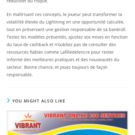
réduction du risque.
En maîtrisant ces concepts, le joueur peut transformer la
volatilité élevée du Lightning en une opportunité calculée,
tout en préservant une gestion responsable de sa bankroll.
Testez les modèles présentés, ajustez vos mises en fonction
du taux de cashback et n’oubliez pas de consulter des
ressources fiables comme Lafilledelencre pour rester
informé des meilleures pratiques et des nouveautés du
secteur. Bonne chance, et jouez toujours de façon
responsable.
YOU MIGHT ALSO LIKE