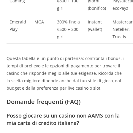
Gaming
€800 + 100
giorni
Paysafeca
giri
(bonifico)
ecoPayz
Emerald
MGA
300% fino a
Instant
Mastercar
Play
€500 + 200
(wallet)
Neteller,
giri
Trustly
Questa tabella è un punto di partenza: confronta i bonus, i
tempi di prelievo e le opzioni di pagamento per trovare il
casino che risponde meglio alle tue esigenze. Ricorda che
la scelta migliore dipende anche dal tuo stile di gioco, dal
budget e dalla preferenza per live casino o slot.
Domande frequenti (FAQ)
Posso giocare su un casino non AAMS con la
mia carta di credito italiana?