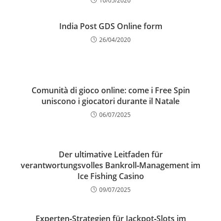
10/05/2020
India Post GDS Online form
26/04/2020
Comunità di gioco online: come i Free Spin
uniscono i giocatori durante il Natale
06/07/2025
Der ultimative Leitfaden für
verantwortungsvolles Bankroll‑Management im
Ice Fishing Casino
09/07/2025
Experten‑Strategien für Jackpot‑Slots im