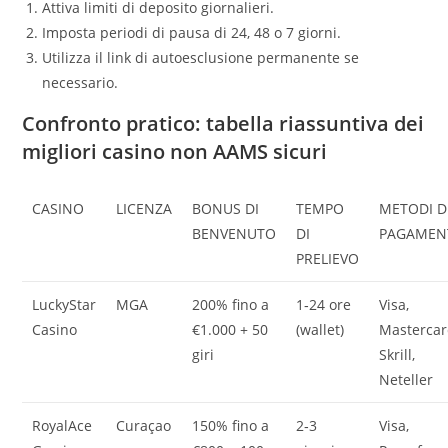
Attiva limiti di deposito giornalieri.
Imposta periodi di pausa di 24, 48 o 7 giorni.
Utilizza il link di autoesclusione permanente se
necessario.
Confronto pratico: tabella riassuntiva dei
migliori casino non AAMS sicuri
CASINO
LICENZA
BONUS DI
TEMPO
METODI D
BENVENUTO
DI
PAGAMEN
PRELIEVO
LuckyStar
MGA
200% fino a
1‑24 ore
Visa,
Casino
€1.000 + 50
(wallet)
Mastercar
giri
Skrill,
Neteller
RoyalAce
Curaçao
150% fino a
2‑3
Visa,