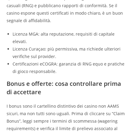
casuali (RNG) e pubblicano rapporti di conformità. Se il
casino espone questi certificati in modo chiaro, è un buon
segnale di affidabilità.
Licenza MGA: alta reputazione, requisiti di capitale
elevati.
Licenza Curaçao: più permissiva, ma richiede ulteriori
verifiche sul provider.
Certificazioni eCOGRA: garanzia di RNG equo e pratiche
di gioco responsabile.
Bonus e offerte: cosa controllare prima
di accettare
I bonus sono il cartellino distintivo dei casino non AAMS
sicuri, ma non tutti sono uguali. Prima di cliccare su “Claim
Bonus”, leggi sempre i termini di scommessa (wagering
requirements) e verifica il limite di prelievo associato al