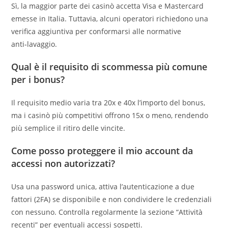
Sì, la maggior parte dei casinò accetta Visa e Mastercard
emesse in Italia. Tuttavia, alcuni operatori richiedono una
verifica aggiuntiva per conformarsi alle normative
anti‑lavaggio.
Qual è il requisito di scommessa più comune
per i bonus?
Il requisito medio varia tra 20x e 40x l’importo del bonus,
ma i casinò più competitivi offrono 15x o meno, rendendo
più semplice il ritiro delle vincite.
Come posso proteggere il mio account da
accessi non autorizzati?
Usa una password unica, attiva l’autenticazione a due
fattori (2FA) se disponibile e non condividere le credenziali
con nessuno. Controlla regolarmente la sezione “Attività
recenti” per eventuali accessi sospetti.