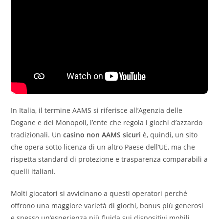
In Italia, il termine AAMS si riferisce all’Agenzia delle
Dogane e dei Monopoli, l’ente che regola i giochi d’azzardo
tradizionali. Un
casino non AAMS sicuri
è, quindi, un sito
che opera sotto licenza di un altro Paese dell’UE, ma che
rispetta standard di protezione e trasparenza comparabili a
quelli italiani.
Molti giocatori si avvicinano a questi operatori perché
offrono una maggiore varietà di giochi, bonus più generosi
e spesso un’esperienza più fluida sui dispositivi mobili.