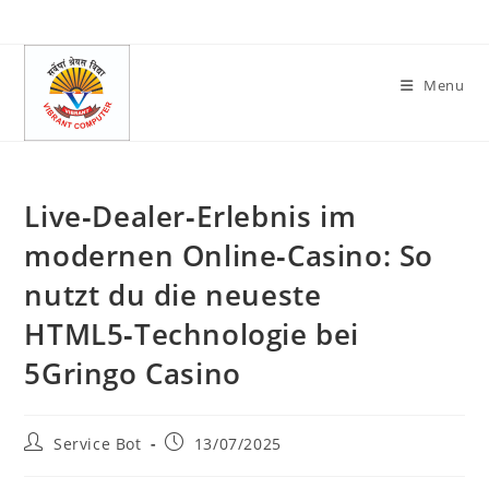
Skip
to
content
Menu
Live‑Dealer‑Erlebnis im
modernen Online‑Casino: So
nutzt du die neueste
HTML5‑Technologie bei
5Gringo Casino
Post
Post
Service Bot
13/07/2025
author:
published: