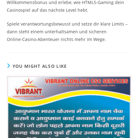
Willkommensbonus und erlebe, wie HTML5‑Gaming dein
Casinospiel auf das nächste Level hebt.
Spiele verantwortungsbewusst und setze dir klare Limits –
dann steht einem unterhaltsamen und sicheren
Online‑Casino‑Abenteuer nichts mehr im Wege.
YOU MIGHT ALSO LIKE