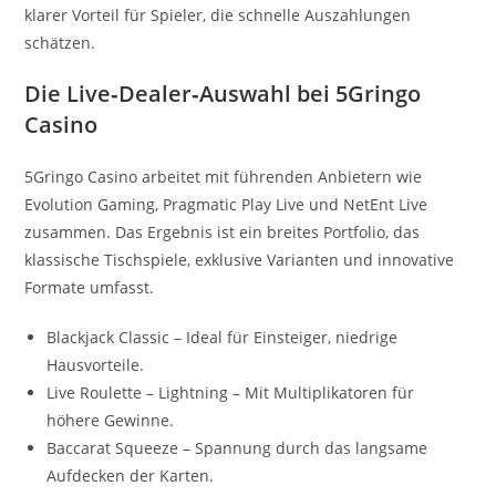
klarer Vorteil für Spieler, die schnelle Auszahlungen
schätzen.
Die Live‑Dealer‑Auswahl bei 5Gringo
Casino
5Gringo Casino arbeitet mit führenden Anbietern wie
Evolution Gaming, Pragmatic Play Live und NetEnt Live
zusammen. Das Ergebnis ist ein breites Portfolio, das
klassische Tischspiele, exklusive Varianten und innovative
Formate umfasst.
Blackjack Classic – Ideal für Einsteiger, niedrige
Hausvorteile.
Live Roulette – Lightning – Mit Multiplikatoren für
höhere Gewinne.
Baccarat Squeeze – Spannung durch das langsame
Aufdecken der Karten.