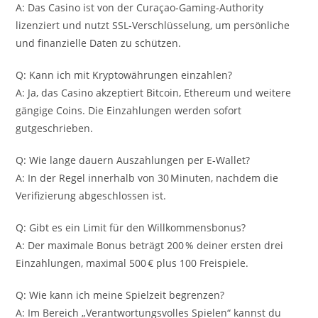
A: Das Casino ist von der Curaçao‑Gaming‑Authority
lizenziert und nutzt SSL‑Verschlüsselung, um persönliche
und finanzielle Daten zu schützen.
Q: Kann ich mit Kryptowährungen einzahlen?
A: Ja, das Casino akzeptiert Bitcoin, Ethereum und weitere
gängige Coins. Die Einzahlungen werden sofort
gutgeschrieben.
Q: Wie lange dauern Auszahlungen per E‑Wallet?
A: In der Regel innerhalb von 30 Minuten, nachdem die
Verifizierung abgeschlossen ist.
Q: Gibt es ein Limit für den Willkommensbonus?
A: Der maximale Bonus beträgt 200 % deiner ersten drei
Einzahlungen, maximal 500 € plus 100 Freispiele.
Q: Wie kann ich meine Spielzeit begrenzen?
A: Im Bereich „Verantwortungsvolles Spielen“ kannst du