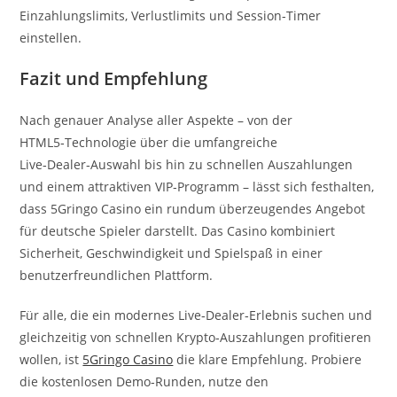
Einzahlungslimits, Verlustlimits und Session‑Timer
einstellen.
Fazit und Empfehlung
Nach genauer Analyse aller Aspekte – von der
HTML5‑Technologie über die umfangreiche
Live‑Dealer‑Auswahl bis hin zu schnellen Auszahlungen
und einem attraktiven VIP‑Programm – lässt sich festhalten,
dass 5Gringo Casino ein rundum überzeugendes Angebot
für deutsche Spieler darstellt. Das Casino kombiniert
Sicherheit, Geschwindigkeit und Spielspaß in einer
benutzerfreundlichen Plattform.
Für alle, die ein modernes Live‑Dealer‑Erlebnis suchen und
gleichzeitig von schnellen Krypto‑Auszahlungen profitieren
wollen, ist
5Gringo Casino
die klare Empfehlung. Probiere
die kostenlosen Demo‑Runden, nutze den