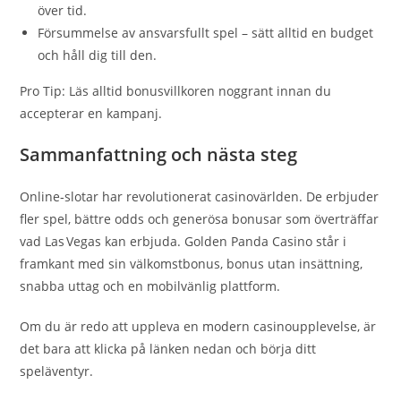
över tid.
Försummelse av ansvarsfullt spel – sätt alltid en budget
och håll dig till den.
Pro Tip: Läs alltid bonusvillkoren noggrant innan du
accepterar en kampanj.
Sammanfattning och nästa steg
Online‑slotar har revolutionerat casinovärlden. De erbjuder
fler spel, bättre odds och generösa bonusar som överträffar
vad Las Vegas kan erbjuda. Golden Panda Casino står i
framkant med sin välkomstbonus, bonus utan insättning,
snabba uttag och en mobilvänlig plattform.
Om du är redo att uppleva en modern casinoupplevelse, är
det bara att klicka på länken nedan och börja ditt
speläventyr.