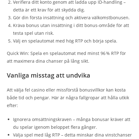
Verifiera ditt konto genom att ladda upp ID‑handling –
detta är ett krav för att skydda dig.
Gör din första insättning och aktivera välkomstbonusen.
Kräva bonus utan insättning i ditt bonus‑område för att
testa spel utan risk.
Välj en spelautomat med hög RTP och börja spela.
Quick Win: Spela en spelautomat med minst 96 % RTP för
att maximera dina chanser på lång sikt.
Vanliga misstag att undvika
Att välja fel casino eller missförstå bonusvillkor kan kosta
både tid och pengar. Här är några fallgropar att hålla utkik
efter:
Ignorera omsättningskraven – många bonusar kräver att
du spelar igenom beloppet flera gånger.
Välja spel med låg RTP – detta minskar dina vinstchanser