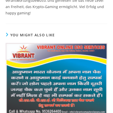
verantwortungsbewusst und genießen Sie das neue Level
an Freiheit, das Krypto‑Gaming ermöglicht. Viel Erfolg und
happy gaming!
YOU MIGHT ALSO LIKE