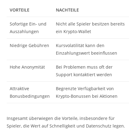
VORTEILE
NACHTEILE
Sofortige Ein‑ und
Nicht alle Spieler besitzen bereits
Auszahlungen
ein Krypto‑Wallet
Niedrige Gebühren
Kursvolatilität kann den
Einzahlungswert beeinflussen
Hohe Anonymität
Bei Problemen muss oft der
Support kontaktiert werden
Attraktive
Begrenzte Verfügbarkeit von
Bonusbedingungen
Krypto‑Bonussen bei Aktionen
Insgesamt überwiegen die Vorteile, insbesondere für
Spieler, die Wert auf Schnelligkeit und Datenschutz legen.