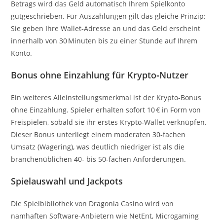
Betrags wird das Geld automatisch Ihrem Spielkonto
gutgeschrieben. Für Auszahlungen gilt das gleiche Prinzip:
Sie geben Ihre Wallet‑Adresse an und das Geld erscheint
innerhalb von 30 Minuten bis zu einer Stunde auf Ihrem
Konto.
Bonus ohne Einzahlung für Krypto‑Nutzer
Ein weiteres Alleinstellungsmerkmal ist der Krypto‑Bonus
ohne Einzahlung. Spieler erhalten sofort 10 € in Form von
Freispielen, sobald sie ihr erstes Krypto‑Wallet verknüpfen.
Dieser Bonus unterliegt einem moderaten 30‑fachen
Umsatz (Wagering), was deutlich niedriger ist als die
branchenüblichen 40‑ bis 50‑fachen Anforderungen.
Spielauswahl und Jackpots
Die Spielbibliothek von Dragonia Casino wird von
namhaften Software‑Anbietern wie NetEnt, Microgaming