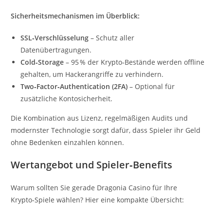
Sicherheitsmechanismen im Überblick:
SSL‑Verschlüsselung
– Schutz aller
Datenübertragungen.
Cold‑Storage
– 95 % der Krypto‑Bestände werden offline
gehalten, um Hackerangriffe zu verhindern.
Two‑Factor‑Authentication (2FA)
– Optional für
zusätzliche Kontosicherheit.
Die Kombination aus Lizenz, regelmäßigen Audits und
modernster Technologie sorgt dafür, dass Spieler ihr Geld
ohne Bedenken einzahlen können.
Wertangebot und Spieler‑Benefits
Warum sollten Sie gerade Dragonia Casino für Ihre
Krypto‑Spiele wählen? Hier eine kompakte Übersicht: