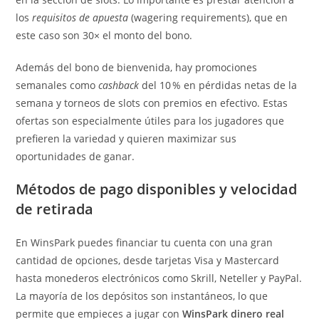
los
requisitos de apuesta
(wagering requirements), que en
este caso son 30× el monto del bono.
Además del bono de bienvenida, hay promociones
semanales como
cashback
del 10 % en pérdidas netas de la
semana y torneos de slots con premios en efectivo. Estas
ofertas son especialmente útiles para los jugadores que
prefieren la variedad y quieren maximizar sus
oportunidades de ganar.
Métodos de pago disponibles y velocidad
de retirada
En WinsPark puedes financiar tu cuenta con una gran
cantidad de opciones, desde tarjetas Visa y Mastercard
hasta monederos electrónicos como Skrill, Neteller y PayPal.
La mayoría de los depósitos son instantáneos, lo que
permite que empieces a jugar con
WinsPark dinero real