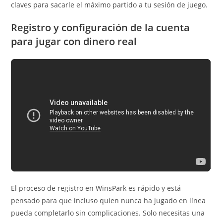
claves para sacarle el máximo partido a tu sesión de juego.
Registro y configuración de la cuenta
para jugar con dinero real
El proceso de registro en WinsPark es rápido y está
pensado para que incluso quien nunca ha jugado en línea
pueda completarlo sin complicaciones. Solo necesitas una