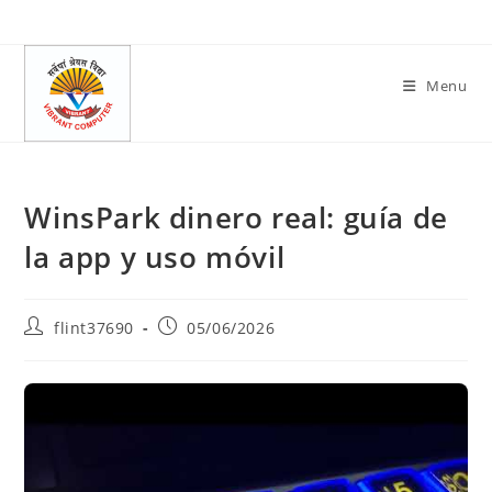
Skip
to
content
Menu
WinsPark dinero real: guía de
la app y uso móvil
Post
Post
flint37690
05/06/2026
author:
published: