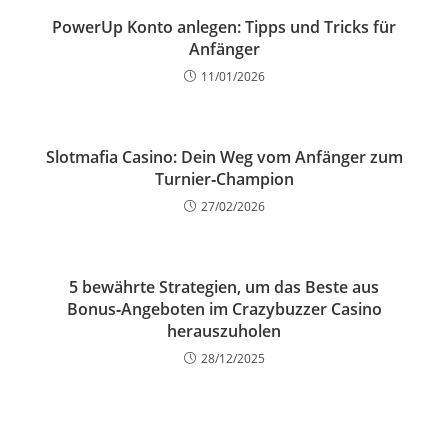
PowerUp Konto anlegen: Tipps und Tricks für
Anfänger
11/01/2026
Slotmafia Casino: Dein Weg vom Anfänger zum
Turnier‑Champion
27/02/2026
5 bewährte Strategien, um das Beste aus
Bonus‑Angeboten im Crazybuzzer Casino
herauszuholen
28/12/2025