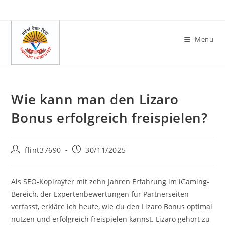
Skip
to
content
Menu
Wie kann man den Lizaro
Bonus erfolgreich freispielen?
Post
Post
flint37690
30/11/2025
author:
published:
Als SEO-Kopiraýter mit zehn Jahren Erfahrung im iGaming-
Bereich, der Expertenbewertungen für Partnerseiten
verfasst, erkläre ich heute, wie du den Lizaro Bonus optimal
nutzen und erfolgreich freispielen kannst. Lizaro gehört zu