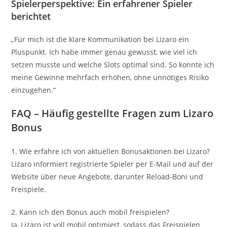
Spielerperspektive: Ein erfahrener Spieler
berichtet
„Für mich ist die klare Kommunikation bei Lizaro ein
Pluspunkt. Ich habe immer genau gewusst, wie viel ich
setzen musste und welche Slots optimal sind. So konnte ich
meine Gewinne mehrfach erhöhen, ohne unnötiges Risiko
einzugehen.“
FAQ – Häufig gestellte Fragen zum Lizaro
Bonus
1. Wie erfahre ich von aktuellen Bonusaktionen bei Lizaro?
Lizaro informiert registrierte Spieler per E-Mail und auf der
Website über neue Angebote, darunter Reload-Boni und
Freispiele.
2. Kann ich den Bonus auch mobil freispielen?
Ja, Lizaro ist voll mobil optimiert, sodass das Freispielen