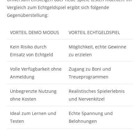
Vergleich zum Echtgeldspiel ergibt sich folgende
Gegenüberstellung:
VORTEIL DEMO MODUS
VORTEIL ECHTGELDSPIEL
Kein Risiko durch
Möglichkeit, echte Gewinne
Einsatz von Echtgeld
zu erzielen
Volle Verfügbarkeit ohne
Zugang zu Boni und
Anmeldung
Treueprogrammen
Unbegrenzte Nutzung
Realistisches Spielerlebnis
ohne Kosten
und Nervenkitzel
Ideal zum Lernen und
Echte Spannung und
Testen
Belohnungen