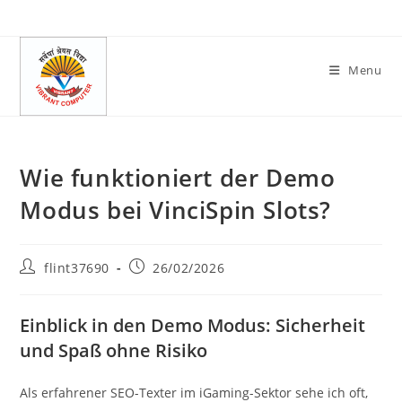
Skip
to
content
Menu
Wie funktioniert der Demo
Modus bei VinciSpin Slots?
Post
Post
flint37690
26/02/2026
author:
published:
Einblick in den Demo Modus: Sicherheit
und Spaß ohne Risiko
Als erfahrener SEO-Texter im iGaming-Sektor sehe ich oft,