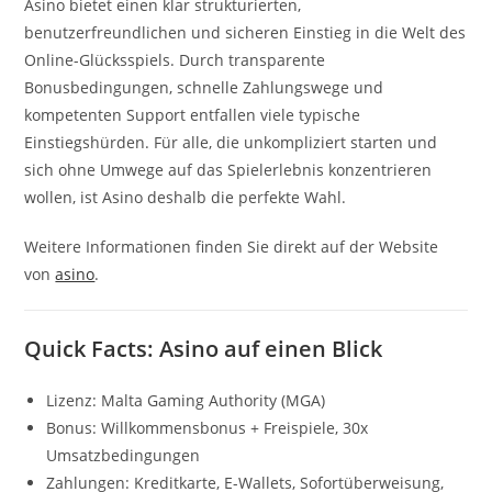
Asino bietet einen klar strukturierten,
benutzerfreundlichen und sicheren Einstieg in die Welt des
Online-Glücksspiels. Durch transparente
Bonusbedingungen, schnelle Zahlungswege und
kompetenten Support entfallen viele typische
Einstiegshürden. Für alle, die unkompliziert starten und
sich ohne Umwege auf das Spielerlebnis konzentrieren
wollen, ist Asino deshalb die perfekte Wahl.
Weitere Informationen finden Sie direkt auf der Website
von
asino
.
Quick Facts: Asino auf einen Blick
Lizenz: Malta Gaming Authority (MGA)
Bonus: Willkommensbonus + Freispiele, 30x
Umsatzbedingungen
Zahlungen: Kreditkarte, E-Wallets, Sofortüberweisung,