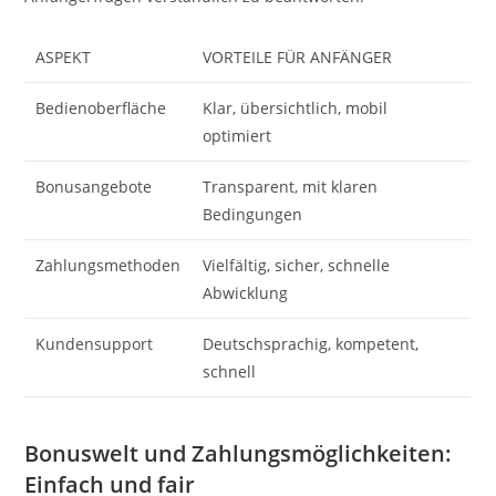
ASPEKT
VORTEILE FÜR ANFÄNGER
Bedienoberfläche
Klar, übersichtlich, mobil
optimiert
Bonusangebote
Transparent, mit klaren
Bedingungen
Zahlungsmethoden
Vielfältig, sicher, schnelle
Abwicklung
Kundensupport
Deutschsprachig, kompetent,
schnell
Bonuswelt und Zahlungsmöglichkeiten:
Einfach und fair