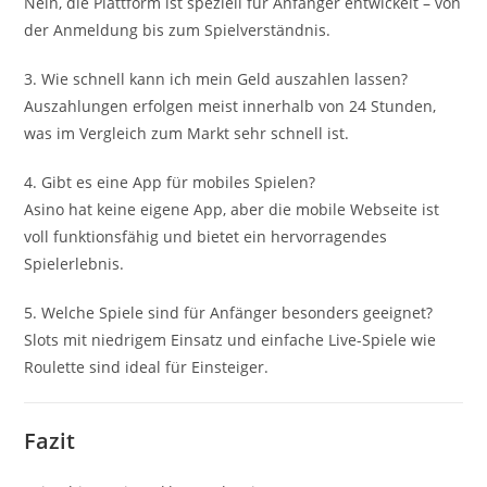
Nein, die Plattform ist speziell für Anfänger entwickelt – von
der Anmeldung bis zum Spielverständnis.
3. Wie schnell kann ich mein Geld auszahlen lassen?
Auszahlungen erfolgen meist innerhalb von 24 Stunden,
was im Vergleich zum Markt sehr schnell ist.
4. Gibt es eine App für mobiles Spielen?
Asino hat keine eigene App, aber die mobile Webseite ist
voll funktionsfähig und bietet ein hervorragendes
Spielerlebnis.
5. Welche Spiele sind für Anfänger besonders geeignet?
Slots mit niedrigem Einsatz und einfache Live-Spiele wie
Roulette sind ideal für Einsteiger.
Fazit