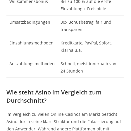
Willkommensbonus
Bis zu 100 % auf die erste
Einzahlung + Freispiele
Umsatzbedingungen
30x Bonusbetrag, fair und
transparent
Einzahlungsmethoden
Kreditkarte, PayPal, Sofort,
Klarna u.a.
Auszahlungsmethoden
Schnell, meist innerhalb von
24 Stunden
Wie steht Asino im Vergleich zum
Durchschnitt?
Im Vergleich zu vielen Online-Casinos am Markt besticht
Asino durch seine klare Struktur und die Fokussierung auf
den Anwender. Während andere Plattformen oft mit