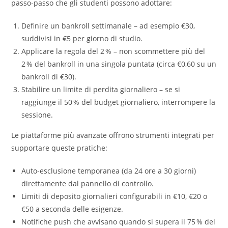
passo‑passo che gli studenti possono adottare:
Definire un bankroll settimanale – ad esempio €30,
suddivisi in €5 per giorno di studio.
Applicare la regola del 2 % – non scommettere più del
2 % del bankroll in una singola puntata (circa €0,60 su un
bankroll di €30).
Stabilire un limite di perdita giornaliero – se si
raggiunge il 50 % del budget giornaliero, interrompere la
sessione.
Le piattaforme più avanzate offrono strumenti integrati per
supportare queste pratiche:
Auto‑esclusione temporanea (da 24 ore a 30 giorni)
direttamente dal pannello di controllo.
Limiti di deposito giornalieri configurabili in €10, €20 o
€50 a seconda delle esigenze.
Notifiche push che avvisano quando si supera il 75 % del