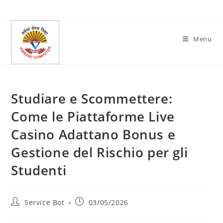
Skip
to
content
Menu
Studiare e Scommettere:
Come le Piattaforme Live
Casino Adattano Bonus e
Gestione del Rischio per gli
Studenti
Post
Post
Service Bot
03/05/2026
author:
published: