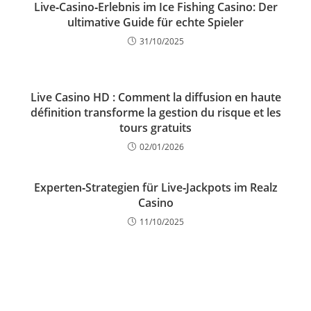
Live‑Casino‑Erlebnis im Ice Fishing Casino: Der
ultimative Guide für echte Spieler
31/10/2025
Live Casino HD : Comment la diffusion en haute
définition transforme la gestion du risque et les
tours gratuits
02/01/2026
Experten‑Strategien für Live‑Jackpots im Realz
Casino
11/10/2025