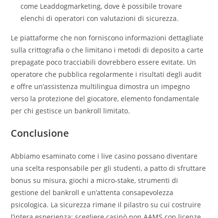
come Leaddogmarketing, dove è possibile trovare
elenchi di operatori con valutazioni di sicurezza.
Le piattaforme che non forniscono informazioni dettagliate
sulla crittografia o che limitano i metodi di deposito a carte
prepagate poco tracciabili dovrebbero essere evitate. Un
operatore che pubblica regolarmente i risultati degli audit
e offre un’assistenza multilingua dimostra un impegno
verso la protezione del giocatore, elemento fondamentale
per chi gestisce un bankroll limitato.
Conclusione
Abbiamo esaminato come i live casino possano diventare
una scelta responsabile per gli studenti, a patto di sfruttare
bonus su misura, giochi a micro‑stake, strumenti di
gestione del bankroll e un’attenta consapevolezza
psicologica. La sicurezza rimane il pilastro su cui costruire
l’intera esperienza: scegliere casinò non AAMS con licenze