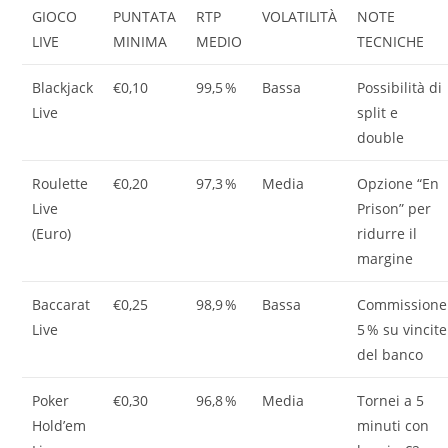
GIOCO
PUNTATA
RTP
VOLATILITÀ
NOTE
LIVE
MINIMA
MEDIO
TECNICHE
Blackjack
€0,10
99,5 %
Bassa
Possibilità di
Live
split e
double
Roulette
€0,20
97,3 %
Media
Opzione “En
Live
Prison” per
(Euro)
ridurre il
margine
Baccarat
€0,25
98,9 %
Bassa
Commissione
Live
5 % su vincite
del banco
Poker
€0,30
96,8 %
Media
Tornei a 5
Hold’em
minuti con