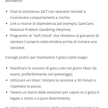
attraverso:
Chat di assistenza 24/7 con operatori formati a
riconoscere comportamenti a rischio.
Link a risorse di dipendenza (ad esempio, GamCare,
National Problem Gambling Helpline).
Programmi di “Self‑Check” che chiedono al giocatore di
valutare il proprio stato emotivo prima di iniziare una
sessione.
Consigli pratici per mantenere il gioco come svago:
Pianificare le sessioni di gioco solo nei giorni liberi da
esami, preferibilmente nel pomeriggio.
Utilizzare un timer: limitare la sessione a 30 minuti e
rispettare la pausa.
Tenere un diario delle emozioni per capire se il gioco è
legato a stress o a puro divertimento.
In sintesi, la consapevolezza delle proprie motivazioni è la