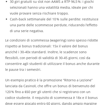
30 giri gratuiti su slot non AAMS a RTP 96,5 %: i giochi
selezionati hanno una volatilità media, ideale per chi
vuole provare senza rischiare troppo.
Cash‑back settimanale del 10 % sulle perdite: restituisce
una parte delle scommesse perdute, riducendo l’effetto
di una serie negativa.
Le condizioni di scommessa (wagering) sono spesso ridotte
rispetto ai bonus tradizionali: 15x il valore del bonus
anziché i 30‑40x standard. Inoltre, le scadenze sono
flessibili, con periodi di validità di 30‑45 giorni, così da
consentire agli studenti di utilizzare il bonus anche durante
le pause tra i semestri.
Un esempio pratico è la promozione “Ritorno a Lezione”
lanciata da CasinoX, che offre un bonus di benvenuto del
120 % fino a €60 per gli utenti che si registrano con un
codice studente. Il requisito di scommessa è 18x e il bonus
deve essere giocato entro 60 giorni, dando ampio margine