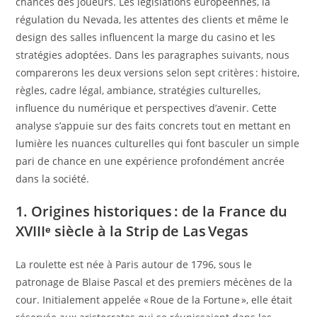
chances des joueurs. Les législations européennes, la
régulation du Nevada, les attentes des clients et même le
design des salles influencent la marge du casino et les
stratégies adoptées. Dans les paragraphes suivants, nous
comparerons les deux versions selon sept critères : histoire,
règles, cadre légal, ambiance, stratégies culturelles,
influence du numérique et perspectives d’avenir. Cette
analyse s’appuie sur des faits concrets tout en mettant en
lumière les nuances culturelles qui font basculer un simple
pari de chance en une expérience profondément ancrée
dans la société.
1. Origines historiques : de la France du
XVIIIᵉ siècle à la Strip de Las Vegas
La roulette est née à Paris autour de 1796, sous le
patronage de Blaise Pascal et des premiers mécènes de la
cour. Initialement appelée « Roue de la Fortune », elle était