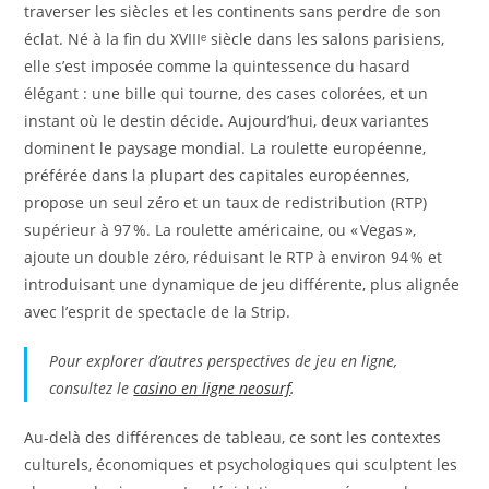
traverser les siècles et les continents sans perdre de son
éclat. Né à la fin du XVIIIᵉ siècle dans les salons parisiens,
elle s’est imposée comme la quintessence du hasard
élégant : une bille qui tourne, des cases colorées, et un
instant où le destin décide. Aujourd’hui, deux variantes
dominent le paysage mondial. La roulette européenne,
préférée dans la plupart des capitales européennes,
propose un seul zéro et un taux de redistribution (RTP)
supérieur à 97 %. La roulette américaine, ou « Vegas »,
ajoute un double zéro, réduisant le RTP à environ 94 % et
introduisant une dynamique de jeu différente, plus alignée
avec l’esprit de spectacle de la Strip.
Pour explorer d’autres perspectives de jeu en ligne,
consultez le
casino en ligne neosurf
.
Au-delà des différences de tableau, ce sont les contextes
culturels, économiques et psychologiques qui sculptent les