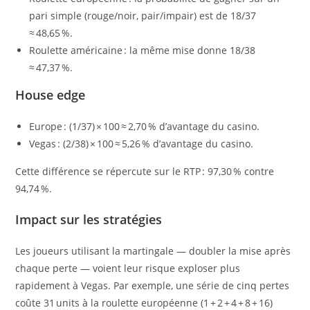
pari simple (rouge/noir, pair/impair) est de 18/37
≈ 48,65 %.
Roulette américaine : la même mise donne 18/38
≈ 47,37 %.
House edge
Europe : (1/37) × 100 ≈ 2,70 % d’avantage du casino.
Vegas : (2/38) × 100 ≈ 5,26 % d’avantage du casino.
Cette différence se répercute sur le RTP : 97,30 % contre
94,74 %.
Impact sur les stratégies
Les joueurs utilisant la martingale — doubler la mise après
chaque perte — voient leur risque exploser plus
rapidement à Vegas. Par exemple, une série de cinq pertes
coûte 31 units à la roulette européenne (1 + 2 + 4 + 8 + 16)