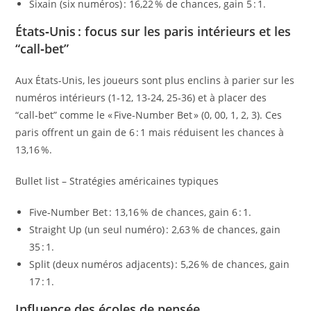
Sixain (six numéros) : 16,22 % de chances, gain 5 : 1.
États‑Unis : focus sur les paris intérieurs et les
“call‑bet”
Aux États-Unis, les joueurs sont plus enclins à parier sur les
numéros intérieurs (1‑12, 13‑24, 25‑36) et à placer des
“call‑bet” comme le « Five‑Number Bet » (0, 00, 1, 2, 3). Ces
paris offrent un gain de 6 : 1 mais réduisent les chances à
13,16 %.
Bullet list – Stratégies américaines typiques
Five‑Number Bet : 13,16 % de chances, gain 6 : 1.
Straight Up (un seul numéro) : 2,63 % de chances, gain
35 : 1.
Split (deux numéros adjacents) : 5,26 % de chances, gain
17 : 1.
Influence des écoles de pensée