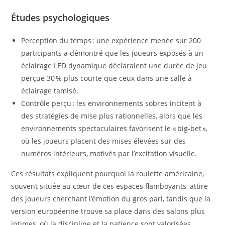
Études psychologiques
Perception du temps : une expérience menée sur 200
participants a démontré que les joueurs exposés à un
éclairage LED dynamique déclaraient une durée de jeu
perçue 30 % plus courte que ceux dans une salle à
éclairage tamisé.
Contrôle perçu : les environnements sobres incitent à
des stratégies de mise plus rationnelles, alors que les
environnements spectaculaires favorisent le « big‑bet »,
où les joueurs placent des mises élevées sur des
numéros intérieurs, motivés par l’excitation visuelle.
Ces résultats expliquent pourquoi la roulette américaine,
souvent située au cœur de ces espaces flamboyants, attire
des joueurs cherchant l’émotion du gros pari, tandis que la
version européenne trouve sa place dans des salons plus
intimes, où la discipline et la patience sont valorisées.