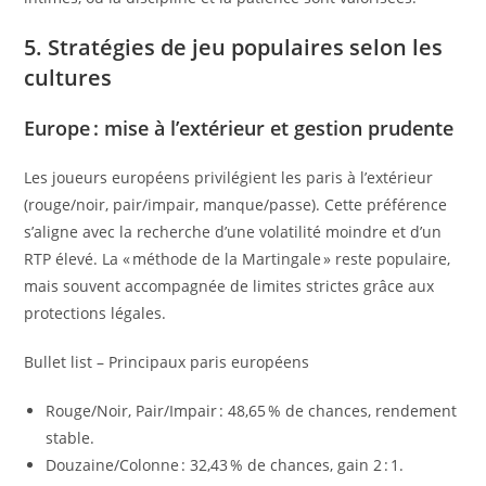
5. Stratégies de jeu populaires selon les
cultures
Europe : mise à l’extérieur et gestion prudente
Les joueurs européens privilégient les paris à l’extérieur
(rouge/noir, pair/impair, manque/passe). Cette préférence
s’aligne avec la recherche d’une volatilité moindre et d’un
RTP élevé. La « méthode de la Martingale » reste populaire,
mais souvent accompagnée de limites strictes grâce aux
protections légales.
Bullet list – Principaux paris européens
Rouge/Noir, Pair/Impair : 48,65 % de chances, rendement
stable.
Douzaine/Colonne : 32,43 % de chances, gain 2 : 1.