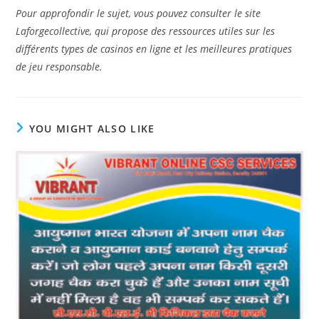
Pour approfondir le sujet, vous pouvez consulter le site
Laforgecollective, qui propose des ressources utiles sur les
différents types de casinos en ligne et les meilleures pratiques
de jeu responsable.
YOU MIGHT ALSO LIKE