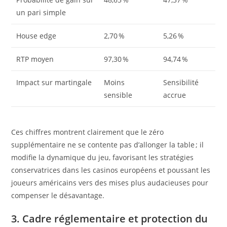
un pari simple
House edge
2,70 %
5,26 %
RTP moyen
97,30 %
94,74 %
Impact sur martingale
Moins
Sensibilité
sensible
accrue
Ces chiffres montrent clairement que le zéro
supplémentaire ne se contente pas d’allonger la table ; il
modifie la dynamique du jeu, favorisant les stratégies
conservatrices dans les casinos européens et poussant les
joueurs américains vers des mises plus audacieuses pour
compenser le désavantage.
3. Cadre réglementaire et protection du