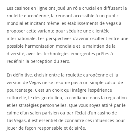
Les casinos en ligne ont joué un rôle crucial en diffusant la
roulette européenne, la rendant accessible à un public
mondial et incitant même les établissements de Vegas à
proposer cette variante pour séduire une clientèle
internationale. Les perspectives d’avenir oscillent entre une
possible harmonisation mondiale et le maintien de la
diversité, avec les technologies émergentes prêtes à
redéfinir la perception du zéro.
En définitive, choisir entre la roulette européenne et la
version de Vegas ne se résume pas à un simple calcul de
pourcentage. C’est un choix qui intègre l’expérience
culturelle, le design du lieu, la confiance dans la régulation
et les stratégies personnelles. Que vous soyez attiré par le
calme d’un salon parisien ou par l’éclat d’un casino de
Las Vegas, il est essentiel de connaître ces influences pour
jouer de façon responsable et éclairée.