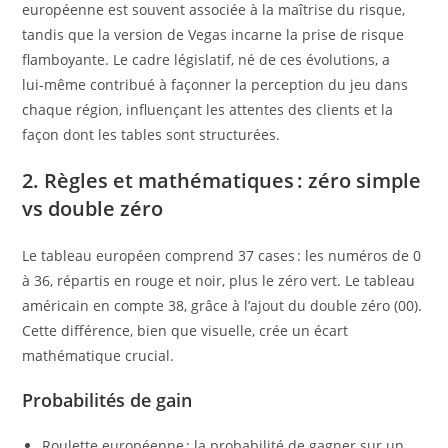
européenne est souvent associée à la maîtrise du risque,
tandis que la version de Vegas incarne la prise de risque
flamboyante. Le cadre législatif, né de ces évolutions, a
lui‑même contribué à façonner la perception du jeu dans
chaque région, influençant les attentes des clients et la
façon dont les tables sont structurées.
2. Règles et mathématiques : zéro simple
vs double zéro
Le tableau européen comprend 37 cases : les numéros de 0
à 36, répartis en rouge et noir, plus le zéro vert. Le tableau
américain en compte 38, grâce à l’ajout du double zéro (00).
Cette différence, bien que visuelle, crée un écart
mathématique crucial.
Probabilités de gain
Roulette européenne : la probabilité de gagner sur un