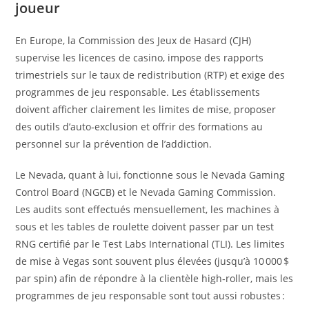
joueur
En Europe, la Commission des Jeux de Hasard (CJH)
supervise les licences de casino, impose des rapports
trimestriels sur le taux de redistribution (RTP) et exige des
programmes de jeu responsable. Les établissements
doivent afficher clairement les limites de mise, proposer
des outils d’auto‑exclusion et offrir des formations au
personnel sur la prévention de l’addiction.
Le Nevada, quant à lui, fonctionne sous le Nevada Gaming
Control Board (NGCB) et le Nevada Gaming Commission.
Les audits sont effectués mensuellement, les machines à
sous et les tables de roulette doivent passer par un test
RNG certifié par le Test Labs International (TLI). Les limites
de mise à Vegas sont souvent plus élevées (jusqu’à 10 000 $
par spin) afin de répondre à la clientèle high‑roller, mais les
programmes de jeu responsable sont tout aussi robustes :