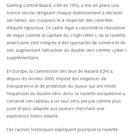
Gaming Control Board, créé en 1955, a mis en place une
licence stricte, obligeant chaque établissement à déclarer
ses tables, ses croupiers et à respecter des contrôles
d’équité rigoureux. Ce cadre légal a consolidé la réputation
de Vegas comme la capitale du « high‑roller », où la roulette
américaine s’est intégrée à des spectacles de lumière et de
son, augmentant l’attraction du double zéro comme « joker »
supplémentaire.
En Europe, la Commission des Jeux de Hasard (CJH) a,
depuis les années 2000, imposé des exigences de
transparence et de protection du joueur qui ont limité
l’expansion du double zéro. Ainsi, la roulette européenne a
conservé son tableau à un seul zéro, perçue comme plus
juste et plus adaptée aux joueurs cherchant une
expérience moins volatile.
Ces racines historiques expliquent pourquoi la roulette