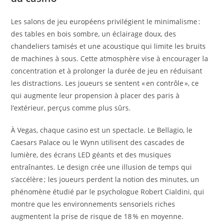
Les salons de jeu européens privilégient le minimalisme :
des tables en bois sombre, un éclairage doux, des
chandeliers tamisés et une acoustique qui limite les bruits
de machines à sous. Cette atmosphère vise à encourager la
concentration et à prolonger la durée de jeu en réduisant
les distractions. Les joueurs se sentent « en contrôle », ce
qui augmente leur propension à placer des paris à
l’extérieur, perçus comme plus sûrs.
À Vegas, chaque casino est un spectacle. Le Bellagio, le
Caesars Palace ou le Wynn utilisent des cascades de
lumière, des écrans LED géants et des musiques
entraînantes. Le design crée une illusion de temps qui
s’accélère ; les joueurs perdent la notion des minutes, un
phénomène étudié par le psychologue Robert Cialdini, qui
montre que les environnements sensoriels riches
augmentent la prise de risque de 18 % en moyenne.