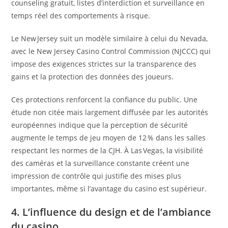
counseling gratuit, listes d’interdiction et surveillance en
temps réel des comportements à risque.
Le New Jersey suit un modèle similaire à celui du Nevada,
avec le New Jersey Casino Control Commission (NJCCC) qui
impose des exigences strictes sur la transparence des
gains et la protection des données des joueurs.
Ces protections renforcent la confiance du public. Une
étude non citée mais largement diffusée par les autorités
européennes indique que la perception de sécurité
augmente le temps de jeu moyen de 12 % dans les salles
respectant les normes de la CJH. À Las Vegas, la visibilité
des caméras et la surveillance constante créent une
impression de contrôle qui justifie des mises plus
importantes, même si l’avantage du casino est supérieur.
4. L’influence du design et de l’ambiance
du casino