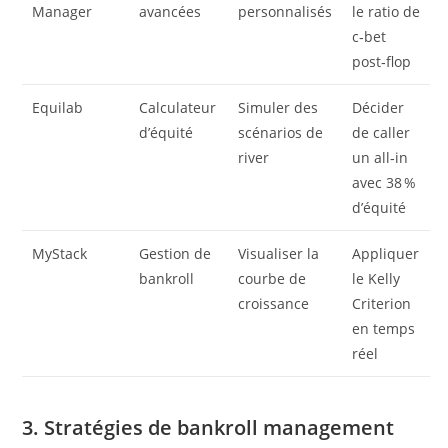
Manager
avancées
personnalisés
le ratio de
c‑bet
post‑flop
Equilab
Calculateur
Simuler des
Décider
d’équité
scénarios de
de caller
river
un all‑in
avec 38 %
d’équité
MyStack
Gestion de
Visualiser la
Appliquer
bankroll
courbe de
le Kelly
croissance
Criterion
en temps
réel
3. Stratégies de bankroll management