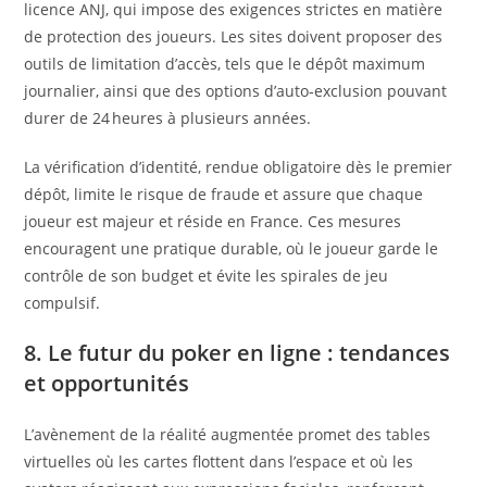
licence ANJ, qui impose des exigences strictes en matière
de protection des joueurs. Les sites doivent proposer des
outils de limitation d’accès, tels que le dépôt maximum
journalier, ainsi que des options d’auto‑exclusion pouvant
durer de 24 heures à plusieurs années.
La vérification d’identité, rendue obligatoire dès le premier
dépôt, limite le risque de fraude et assure que chaque
joueur est majeur et réside en France. Ces mesures
encouragent une pratique durable, où le joueur garde le
contrôle de son budget et évite les spirales de jeu
compulsif.
8. Le futur du poker en ligne : tendances
et opportunités
L’avènement de la réalité augmentée promet des tables
virtuelles où les cartes flottent dans l’espace et où les