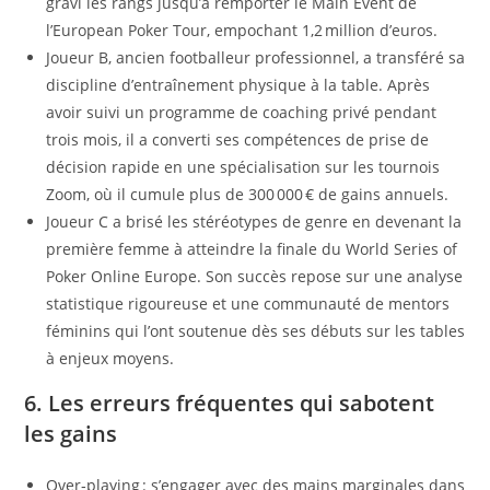
gravi les rangs jusqu’à remporter le Main Event de
l’European Poker Tour, empochant 1,2 million d’euros.
Joueur B, ancien footballeur professionnel, a transféré sa
discipline d’entraînement physique à la table. Après
avoir suivi un programme de coaching privé pendant
trois mois, il a converti ses compétences de prise de
décision rapide en une spécialisation sur les tournois
Zoom, où il cumule plus de 300 000 € de gains annuels.
Joueur C a brisé les stéréotypes de genre en devenant la
première femme à atteindre la finale du World Series of
Poker Online Europe. Son succès repose sur une analyse
statistique rigoureuse et une communauté de mentors
féminins qui l’ont soutenue dès ses débuts sur les tables
à enjeux moyens.
6. Les erreurs fréquentes qui sabotent
les gains
Over‑playing : s’engager avec des mains marginales dans