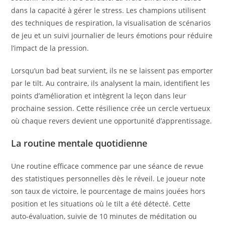
dans la capacité à gérer le stress. Les champions utilisent
des techniques de respiration, la visualisation de scénarios
de jeu et un suivi journalier de leurs émotions pour réduire
l’impact de la pression.
Lorsqu’un bad beat survient, ils ne se laissent pas emporter
par le tilt. Au contraire, ils analysent la main, identifient les
points d’amélioration et intègrent la leçon dans leur
prochaine session. Cette résilience crée un cercle vertueux
où chaque revers devient une opportunité d’apprentissage.
La routine mentale quotidienne
Une routine efficace commence par une séance de revue
des statistiques personnelles dès le réveil. Le joueur note
son taux de victoire, le pourcentage de mains jouées hors
position et les situations où le tilt a été détecté. Cette
auto‑évaluation, suivie de 10 minutes de méditation ou