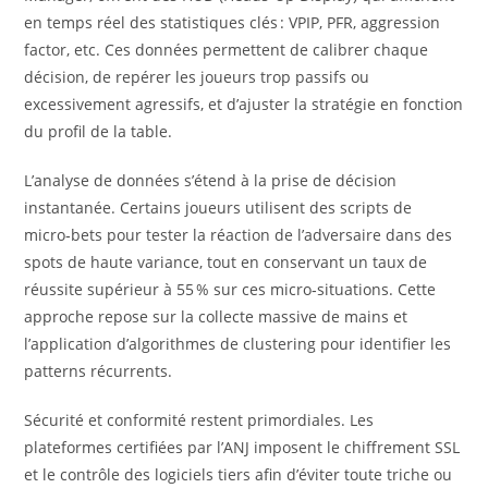
en temps réel des statistiques clés : VPIP, PFR, aggression
factor, etc. Ces données permettent de calibrer chaque
décision, de repérer les joueurs trop passifs ou
excessivement agressifs, et d’ajuster la stratégie en fonction
du profil de la table.
L’analyse de données s’étend à la prise de décision
instantanée. Certains joueurs utilisent des scripts de
micro‑bets pour tester la réaction de l’adversaire dans des
spots de haute variance, tout en conservant un taux de
réussite supérieur à 55 % sur ces micro‑situations. Cette
approche repose sur la collecte massive de mains et
l’application d’algorithmes de clustering pour identifier les
patterns récurrents.
Sécurité et conformité restent primordiales. Les
plateformes certifiées par l’ANJ imposent le chiffrement SSL
et le contrôle des logiciels tiers afin d’éviter toute triche ou