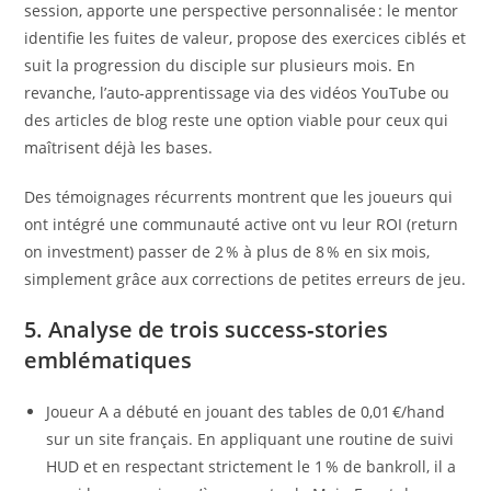
session, apporte une perspective personnalisée : le mentor
identifie les fuites de valeur, propose des exercices ciblés et
suit la progression du disciple sur plusieurs mois. En
revanche, l’auto‑apprentissage via des vidéos YouTube ou
des articles de blog reste une option viable pour ceux qui
maîtrisent déjà les bases.
Des témoignages récurrents montrent que les joueurs qui
ont intégré une communauté active ont vu leur ROI (return
on investment) passer de 2 % à plus de 8 % en six mois,
simplement grâce aux corrections de petites erreurs de jeu.
5. Analyse de trois success‑stories
emblématiques
Joueur A a débuté en jouant des tables de 0,01 €/hand
sur un site français. En appliquant une routine de suivi
HUD et en respectant strictement le 1 % de bankroll, il a