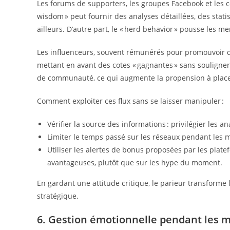
Les forums de supporters, les groupes Facebook et les co
wisdom » peut fournir des analyses détaillées, des stat
ailleurs. D’autre part, le « herd behavior » pousse les m
Les influenceurs, souvent rémunérés pour promouvoir de
mettant en avant des cotes « gagnantes » sans souligner 
de communauté, ce qui augmente la propension à placer d
Comment exploiter ces flux sans se laisser manipuler :
Vérifier la source des informations : privilégier les
Limiter le temps passé sur les réseaux pendant les m
Utiliser les alertes de bonus proposées par les plate
avantageuses, plutôt que sur les hype du moment.
En gardant une attitude critique, le parieur transform
stratégique.
6. Gestion émotionnelle pendant les ma