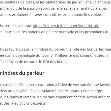
aux analyses de cotes, et les plateformes de jeu en ligne voient leur
t le fruit de la passion sportive ; elle est également nourrie par
eurs exploitent à travers des offres promotionnelles ciblées.
ifs, rendez‑vous sur
https://colizey.fr/casino-en-ligne-retrait-
nse les meilleures options de paiement rapide et les promotions du
t des tournois sur le mindset du parieur, le rôle des bonus, les bia
asée sur la psychologie du tournoi, l’influence des communautés, la
fin la façon de mesurer le ROI des bonus.
 mindset du parieur
cascade d’émotions : excitation à l’idée de voir son équipe favorit
is une anxiété liée à la volatilité des résultats. Cette charge
ques, surtout lorsque les médias amplifient chaque action avec de
t des prédictions d’experts.