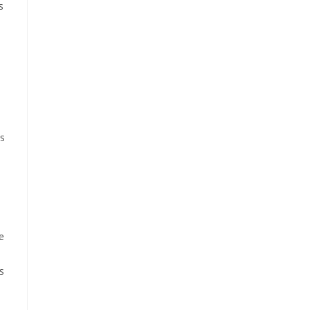
s
is
e
s