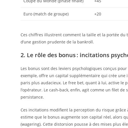
Coupe du Monde (phase finale)
+45
Euro (match de groupe)
+20
Ces chiffres illustrent comment la taille et la portée 
d’une gestion prudente de la bankroll.
2. Le rôle des bonus : incitations ps
Les bonus sont des leviers psychologiques conçus pour 
exemple, offre un capital supplémentaire qui crée une il
paris plus audacieux. Le free bet, quant à lui, active le p
l’opérateur. Le cash‑back, enfin, agit comme un filet de
persistance.
Ces incitations modifient la perception du risque grâce à
estime que le bonus augmente son capital réel, alors qu
(wagering). Cette distorsion pousse à des mises plus él