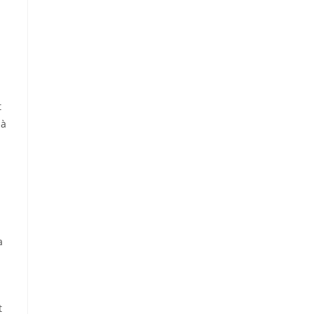
t
 à
a
t