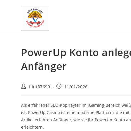
Skip
to
content
PowerUp Konto anlegen
Anfänger
Post
Post
flint37690
11/01/2026
author:
published:
Als erfahrener SEO-Kopiraÿter im iGaming-Bereich weiß 
ist. PowerUp Casino ist eine moderne Plattform, die mi
Artikel erfahren Anfänger, wie sie ihr PowerUp Konto a
erleichtern.