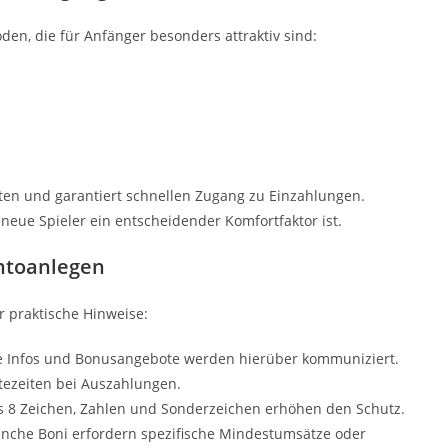
en, die für Anfänger besonders attraktiv sind:
nten und garantiert schnellen Zugang zu Einzahlungen.
neue Spieler ein entscheidender Komfortfaktor ist.
ontoanlegen
r praktische Hinweise:
ige Infos und Bonusangebote werden hierüber kommuniziert.
rtezeiten bei Auszahlungen.
s 8 Zeichen, Zahlen und Sonderzeichen erhöhen den Schutz.
nche Boni erfordern spezifische Mindestumsätze oder