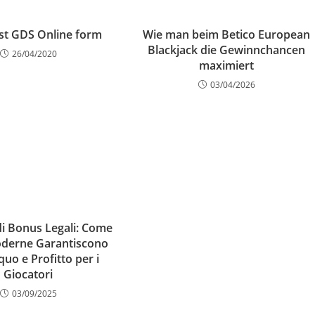
ost GDS Online form
Wie man beim Betico European
Blackjack die Gewinnchancen
26/04/2020
maximiert
03/04/2026
di Bonus Legali: Come
oderne Garantiscono
uo e Profitto per i
Giocatori
03/09/2025