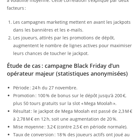
à volatilité moyenne. Cette corrélation s’explique par deux
facteurs :
Les campagnes marketing mettent en avant les jackpots
dans les bannières et les e‑mails.
Les joueurs, attirés par les promotions de dépôt,
augmentent le nombre de lignes actives pour maximiser
leurs chances de toucher le jackpot.
Étude de cas : campagne Black Friday d’un
opérateur majeur (statistiques anonymisées)
Période : 24 h du 27 novembre.
Promotion : 100 % de bonus sur le dépôt jusqu’à 200 €,
plus 50 tours gratuits sur la slot « Mega Moolah ».
Résultat : le jackpot de Mega Moolah est passé de 2,3 M €
à 2,78 M € en 12 h, soit une augmentation de 20 %.
Mise moyenne : 3,2 € (contre 2,5 € en période normale).
Taux de conversion : 18 % des joueurs actifs ont joué au