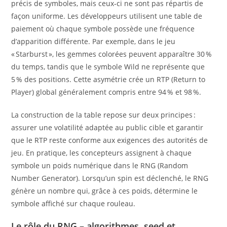
précis de symboles, mais ceux‑ci ne sont pas répartis de
façon uniforme. Les développeurs utilisent une table de
paiement où chaque symbole possède une fréquence
d’apparition différente. Par exemple, dans le jeu
« Starburst », les gemmes colorées peuvent apparaître 30 %
du temps, tandis que le symbole Wild ne représente que
5 % des positions. Cette asymétrie crée un RTP (Return to
Player) global généralement compris entre 94 % et 98 %.
La construction de la table repose sur deux principes :
assurer une volatilité adaptée au public cible et garantir
que le RTP reste conforme aux exigences des autorités de
jeu. En pratique, les concepteurs assignent à chaque
symbole un poids numérique dans le RNG (Random
Number Generator). Lorsqu’un spin est déclenché, le RNG
génère un nombre qui, grâce à ces poids, détermine le
symbole affiché sur chaque rouleau.
Le rôle du RNG – algorithmes, seed et