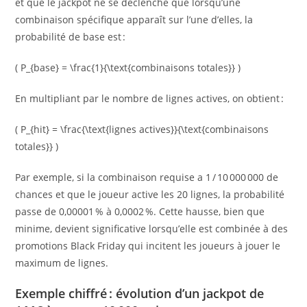
et que le jackpot ne se déclenche que lorsqu’une
combinaison spécifique apparaît sur l’une d’elles, la
probabilité de base est :
( P_{base} = \frac{1}{\text{combinaisons totales}} )
En multipliant par le nombre de lignes actives, on obtient :
( P_{hit} = \frac{\text{lignes actives}}{\text{combinaisons
totales}} )
Par exemple, si la combinaison requise a 1 / 10 000 000 de
chances et que le joueur active les 20 lignes, la probabilité
passe de 0,00001 % à 0,0002 %. Cette hausse, bien que
minime, devient significative lorsqu’elle est combinée à des
promotions Black Friday qui incitent les joueurs à jouer le
maximum de lignes.
Exemple chiffré : évolution d’un jackpot de