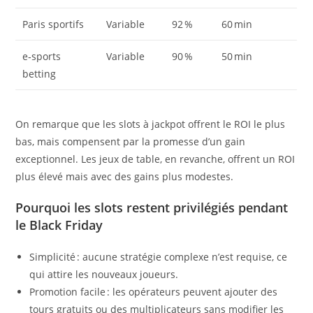
Paris sportifs
Variable
92 %
60 min
e‑sports
Variable
90 %
50 min
betting
On remarque que les slots à jackpot offrent le ROI le plus
bas, mais compensent par la promesse d’un gain
exceptionnel. Les jeux de table, en revanche, offrent un ROI
plus élevé mais avec des gains plus modestes.
Pourquoi les slots restent privilégiés pendant
le Black Friday
Simplicité : aucune stratégie complexe n’est requise, ce
qui attire les nouveaux joueurs.
Promotion facile : les opérateurs peuvent ajouter des
tours gratuits ou des multiplicateurs sans modifier les