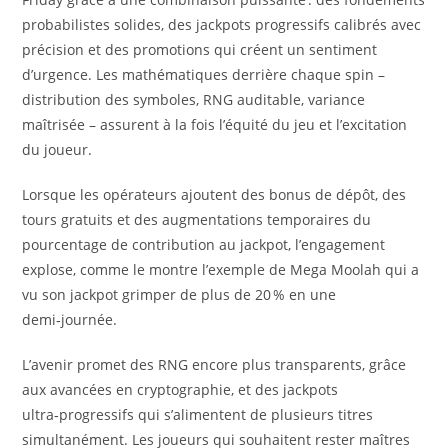
probabilistes solides, des jackpots progressifs calibrés avec
précision et des promotions qui créent un sentiment
d’urgence. Les mathématiques derrière chaque spin –
distribution des symboles, RNG auditable, variance
maîtrisée – assurent à la fois l’équité du jeu et l’excitation
du joueur.
Lorsque les opérateurs ajoutent des bonus de dépôt, des
tours gratuits et des augmentations temporaires du
pourcentage de contribution au jackpot, l’engagement
explose, comme le montre l’exemple de Mega Moolah qui a
vu son jackpot grimper de plus de 20 % en une
demi‑journée.
L’avenir promet des RNG encore plus transparents, grâce
aux avancées en cryptographie, et des jackpots
ultra‑progressifs qui s’alimentent de plusieurs titres
simultanément. Les joueurs qui souhaitent rester maîtres