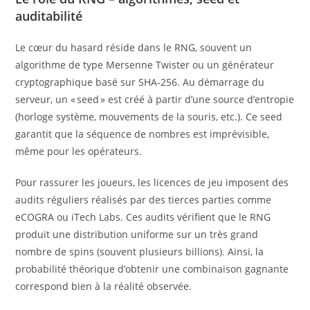
auditabilité
Le cœur du hasard réside dans le RNG, souvent un
algorithme de type Mersenne Twister ou un générateur
cryptographique basé sur SHA‑256. Au démarrage du
serveur, un « seed » est créé à partir d’une source d’entropie
(horloge système, mouvements de la souris, etc.). Ce seed
garantit que la séquence de nombres est imprévisible,
même pour les opérateurs.
Pour rassurer les joueurs, les licences de jeu imposent des
audits réguliers réalisés par des tierces parties comme
eCOGRA ou iTech Labs. Ces audits vérifient que le RNG
produit une distribution uniforme sur un très grand
nombre de spins (souvent plusieurs billions). Ainsi, la
probabilité théorique d’obtenir une combinaison gagnante
correspond bien à la réalité observée.