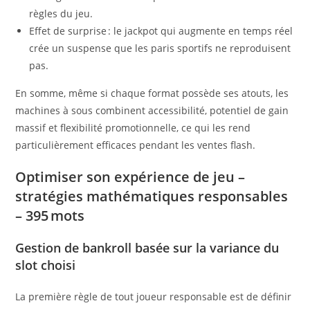
règles du jeu.
Effet de surprise : le jackpot qui augmente en temps réel
crée un suspense que les paris sportifs ne reproduisent
pas.
En somme, même si chaque format possède ses atouts, les
machines à sous combinent accessibilité, potentiel de gain
massif et flexibilité promotionnelle, ce qui les rend
particulièrement efficaces pendant les ventes flash.
Optimiser son expérience de jeu –
stratégies mathématiques responsables
– 395 mots
Gestion de bankroll basée sur la variance du
slot choisi
La première règle de tout joueur responsable est de définir