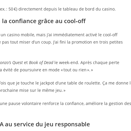
ex. : 50 €) directement depuis le tableau de bord du casino.
 la confiance grâce au cool‑off
 un casino mobile, mais j’ai immédiatement activé le cool‑off
pas tout miser d’un coup. J’ai fini la promotion en trois petites
onzo’s Quest
et
Book of Dead
le week‑end. Après chaque perte
’a évité de poursuivre en mode « tout ou rien ». »
e fois que je touche le jackpot d’une table de roulette. Ça me donne 
a prochaine mise sur le même jeu. »
r une pause volontaire renforce la confiance, améliore la gestion de
 IA au service du jeu responsable