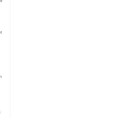
le
et
on
s