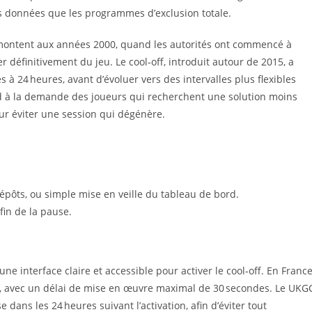
s données que les programmes d’exclusion totale.
remontent aux années 2000, quand les autorités ont commencé à
er définitivement du jeu. Le cool‑off, introduit autour de 2015, a
à 24 heures, avant d’évoluer vers des intervalles plus flexibles
ond à la demande des joueurs qui recherchent une solution moins
ur éviter une session qui dégénère.
épôts, ou simple mise en veille du tableau de bord.
fin de la pause.
 interface claire et accessible pour activer le cool‑off. En France
7 j/7, avec un délai de mise en œuvre maximal de 30 secondes. Le UKG
dans les 24 heures suivant l’activation, afin d’éviter tout