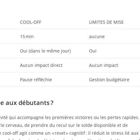
COOL‑OFF
LIMITES DE MISE
15 min
aucune
Oui (dans le même jour)
Oui
Aucun impact direct
Aucun impact
Pause réfléchie
Gestion budgétaire
le aux débutants ?
ivité qui accompagne les premières victoires ou les pertes rapides.
e cerveau, de prendre du recul sur le solde disponible et de
ool‑off agit comme un « reset » cognitif : il réduit le stress lié aux