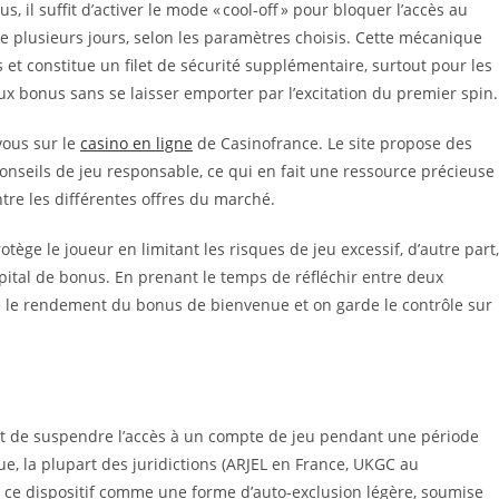
, il suffit d’activer le mode « cool‑off » pour bloquer l’accès au
 plusieurs jours, selon les paramètres choisis. Cette mécanique
s et constitue un filet de sécurité supplémentaire, surtout pour les
ux bonus sans se laisser emporter par l’excitation du premier spin.
vous sur le
casino en ligne
de Casinofrance. Le site propose des
nseils de jeu responsable, ce qui en fait une ressource précieuse
re les différentes offres du marché.
rotège le joueur en limitant les risques de jeu excessif, d’autre part,
apital de bonus. En prenant le temps de réfléchir entre deux
e le rendement du bonus de bienvenue et on garde le contrôle sur
t de suspendre l’accès à un compte de jeu pendant une période
ue, la plupart des juridictions (ARJEL en France, UKGC au
 ce dispositif comme une forme d’auto‑exclusion légère, soumise