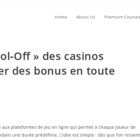
Home
About Us
Premium Course
ol‑Off » des casinos
er des bonus en toute
ée aux plateformes de jeu en ligne qui permet à chaque joueur de
nt une durée prédéfinie. L’idée est simple : dès que l’on ressent