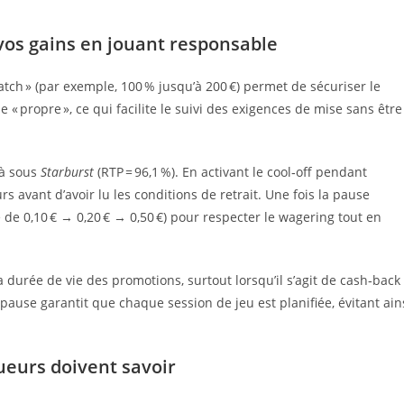
 vos gains en jouant responsable
atch » (par exemple, 100 % jusqu’à 200 €) permet de sécuriser le
e « propre », ce qui facilite le suivi des exigences de mise sans être
 à sous
Starburst
(RTP = 96,1 %). En activant le cool‑off pendant
s avant d’avoir lu les conditions de retrait. Une fois la pause
de 0,10 € → 0,20 € → 0,50 €) pour respecter le wagering tout en
la durée de vie des promotions, surtout lorsqu’il s’agit de cash‑back
a pause garantit que chaque session de jeu est planifiée, évitant ain
joueurs doivent savoir