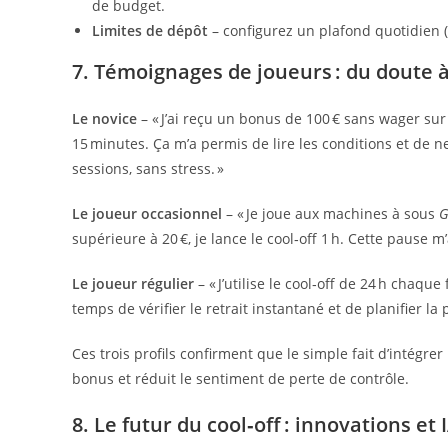
de budget.
Limites de dépôt
– configurez un plafond quotidien (
7. Témoignages de joueurs : du doute à
Le novice
– « J’ai reçu un bonus de 100 € sans wager sur
15 minutes. Ça m’a permis de lire les conditions et de ne 
sessions, sans stress. »
Le joueur occasionnel
– « Je joue aux machines à sous
G
supérieure à 20 €, je lance le cool‑off 1 h. Cette pause m
Le joueur régulier
– « J’utilise le cool‑off de 24 h chaqu
temps de vérifier le retrait instantané et de planifier l
Ces trois profils confirment que le simple fait d’intégre
bonus et réduit le sentiment de perte de contrôle.
8. Le futur du cool‑off : innovations et