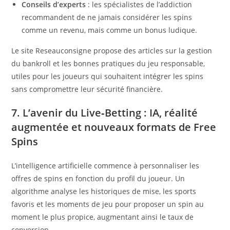
Conseils d’experts
: les spécialistes de l’addiction
recommandent de ne jamais considérer les spins
comme un revenu, mais comme un bonus ludique.
Le site Reseauconsigne propose des articles sur la gestion
du bankroll et les bonnes pratiques du jeu responsable,
utiles pour les joueurs qui souhaitent intégrer les spins
sans compromettre leur sécurité financière.
7. L’avenir du Live‑Betting : IA, réalité
augmentée et nouveaux formats de Free
Spins
L’intelligence artificielle commence à personnaliser les
offres de spins en fonction du profil du joueur. Un
algorithme analyse les historiques de mise, les sports
favoris et les moments de jeu pour proposer un spin au
moment le plus propice, augmentant ainsi le taux de
conversion.