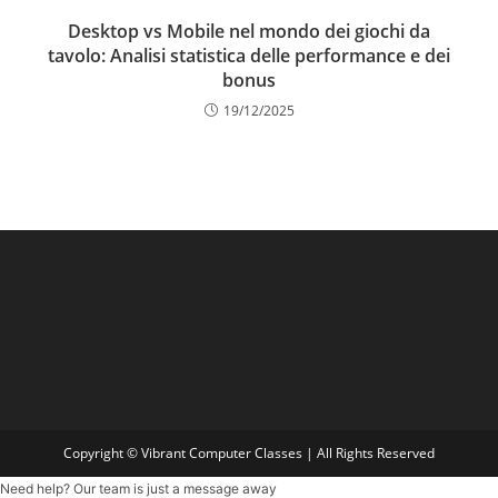
Desktop vs Mobile nel mondo dei giochi da
tavolo: Analisi statistica delle performance e dei
bonus
19/12/2025
Copyright © Vibrant Computer Classes | All Rights Reserved
Need help? Our team is just a message away