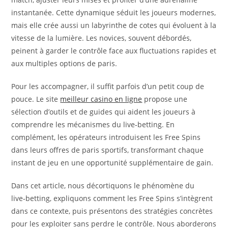
instantanée. Cette dynamique séduit les joueurs modernes,
mais elle crée aussi un labyrinthe de cotes qui évoluent à la
vitesse de la lumière. Les novices, souvent débordés,
peinent à garder le contrôle face aux fluctuations rapides et
aux multiples options de paris.
Pour les accompagner, il suffit parfois d’un petit coup de
pouce. Le site
meilleur casino en ligne
propose une
sélection d’outils et de guides qui aident les joueurs à
comprendre les mécanismes du live‑betting. En
complément, les opérateurs introduisent les Free Spins
dans leurs offres de paris sportifs, transformant chaque
instant de jeu en une opportunité supplémentaire de gain.
Dans cet article, nous décortiquons le phénomène du
live‑betting, expliquons comment les Free Spins s’intègrent
dans ce contexte, puis présentons des stratégies concrètes
pour les exploiter sans perdre le contrôle. Nous aborderons