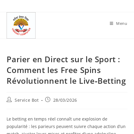
Skip
to
content
Menu
Parier en Direct sur le Sport :
Comment les Free Spins
Révolutionnent le Live‑Betting
Post
Post
Service Bot
28/03/2026
author:
published:
Le betting en temps réel connaît une explosion de
popularité : les parieurs peuvent suivre chaque action d’un
match, ajuster leurs mises et profiter d’une adrénaline