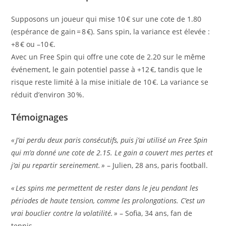
Supposons un joueur qui mise 10 € sur une cote de 1.80
(espérance de gain = 8 €). Sans spin, la variance est élevée :
+8 € ou –10 €.
Avec un Free Spin qui offre une cote de 2.20 sur le même
événement, le gain potentiel passe à +12 €, tandis que le
risque reste limité à la mise initiale de 10 €. La variance se
réduit d’environ 30 %.
Témoignages
« J’ai perdu deux paris consécutifs, puis j’ai utilisé un Free Spin
qui m’a donné une cote de 2.15. Le gain a couvert mes pertes et
j’ai pu repartir sereinement. »
– Julien, 28 ans, paris football.
« Les spins me permettent de rester dans le jeu pendant les
périodes de haute tension, comme les prolongations. C’est un
vrai bouclier contre la volatilité. »
– Sofia, 34 ans, fan de
tennis.