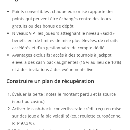
Points convertibles : chaque euro misé rapporte des
points qui peuvent être échangés contre des tours
gratuits ou des bonus de dépôt.
Niveaux VIP : les joueurs atteignant le niveau « Gold »
bénéficient de limites de mise plus élevées, de retraits
accélérés et d’un gestionnaire de compte dédié.
Avantages exclusifs : accès à des tournois à jackpot
élevé, à des cash‑back augmentés (15 % au lieu de 10 %)
et à des invitations à des événements live.
Construire un plan de récupération
Évaluer la perte : notez le montant perdu et la source
(sport ou casino).
Activer le cash‑back : convertissez le crédit reçu en mise
sur des jeux à faible volatilité (ex. : roulette européenne,
RTP 97,3 %).