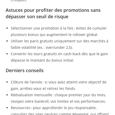
Astuces pour profiter des promotions sans
dépasser son seuil de risque
Sélectionner une promotion à la fois : évitez de cumuler
plusieurs bonus qui augmentent le rollover global.
Utiliser les paris gratuits uniquement sur des marchés à
faible volatilité (ex. : over/under 2,5).
Convertir les tours gratuits en cash‑back dès que le gain
dépasse le montant du bonus initial.
Derniers conseils
Clôture de l’année : si vous avez atteint votre objectif de
gain, arrêtez‑vous et retirez les fonds.
Réévaluation mensuelle : chaque premier jour du mois,
revoyez votre bankroll, vos limites et vos performances.
Ressources : pour approfondir le jeu responsable,
consultez des sites neutres comme Myveggie, qui offrent