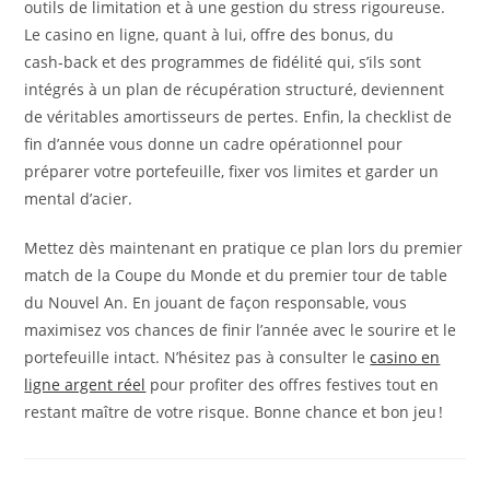
outils de limitation et à une gestion du stress rigoureuse.
Le casino en ligne, quant à lui, offre des bonus, du
cash‑back et des programmes de fidélité qui, s’ils sont
intégrés à un plan de récupération structuré, deviennent
de véritables amortisseurs de pertes. Enfin, la checklist de
fin d’année vous donne un cadre opérationnel pour
préparer votre portefeuille, fixer vos limites et garder un
mental d’acier.
Mettez dès maintenant en pratique ce plan lors du premier
match de la Coupe du Monde et du premier tour de table
du Nouvel An. En jouant de façon responsable, vous
maximisez vos chances de finir l’année avec le sourire et le
portefeuille intact. N’hésitez pas à consulter le
casino en
ligne argent réel
pour profiter des offres festives tout en
restant maître de votre risque. Bonne chance et bon jeu !