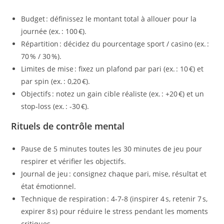
Budget : définissez le montant total à allouer pour la
journée (ex. : 100 €).
Répartition : décidez du pourcentage sport / casino (ex. :
70 % / 30 %).
Limites de mise : fixez un plafond par pari (ex. : 10 €) et
par spin (ex. : 0,20 €).
Objectifs : notez un gain cible réaliste (ex. : +20 €) et un
stop‑loss (ex. : -30 €).
Rituels de contrôle mental
Pause de 5 minutes toutes les 30 minutes de jeu pour
respirer et vérifier les objectifs.
Journal de jeu : consignez chaque pari, mise, résultat et
état émotionnel.
Technique de respiration : 4‑7‑8 (inspirer 4 s, retenir 7 s,
expirer 8 s) pour réduire le stress pendant les moments
critiques.