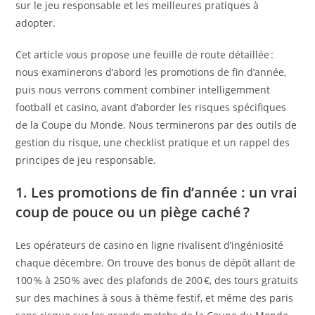
sur le jeu responsable et les meilleures pratiques à
adopter.
Cet article vous propose une feuille de route détaillée :
nous examinerons d’abord les promotions de fin d’année,
puis nous verrons comment combiner intelligemment
football et casino, avant d’aborder les risques spécifiques
de la Coupe du Monde. Nous terminerons par des outils de
gestion du risque, une checklist pratique et un rappel des
principes de jeu responsable.
1. Les promotions de fin d’année : un vrai
coup de pouce ou un piège caché ?
Les opérateurs de casino en ligne rivalisent d’ingéniosité
chaque décembre. On trouve des bonus de dépôt allant de
100 % à 250 % avec des plafonds de 200 €, des tours gratuits
sur des machines à sous à thème festif, et même des paris