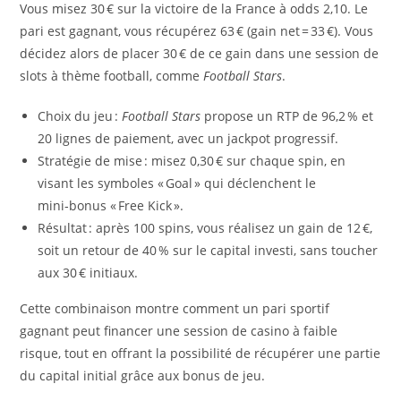
Vous misez 30 € sur la victoire de la France à odds 2,10. Le
pari est gagnant, vous récupérez 63 € (gain net = 33 €). Vous
décidez alors de placer 30 € de ce gain dans une session de
slots à thème football, comme
Football Stars
.
Choix du jeu :
Football Stars
propose un RTP de 96,2 % et
20 lignes de paiement, avec un jackpot progressif.
Stratégie de mise : misez 0,30 € sur chaque spin, en
visant les symboles « Goal » qui déclenchent le
mini‑bonus « Free Kick ».
Résultat : après 100 spins, vous réalisez un gain de 12 €,
soit un retour de 40 % sur le capital investi, sans toucher
aux 30 € initiaux.
Cette combinaison montre comment un pari sportif
gagnant peut financer une session de casino à faible
risque, tout en offrant la possibilité de récupérer une partie
du capital initial grâce aux bonus de jeu.