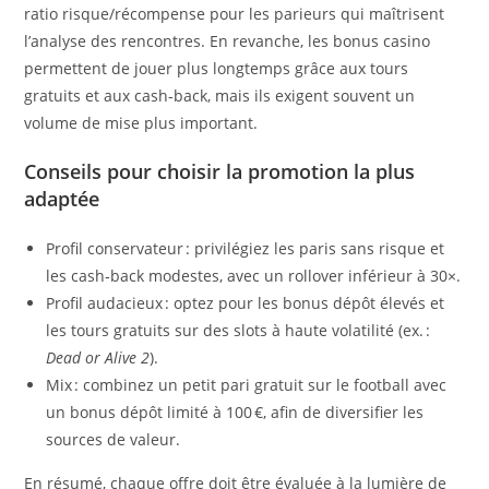
ratio risque/récompense pour les parieurs qui maîtrisent
l’analyse des rencontres. En revanche, les bonus casino
permettent de jouer plus longtemps grâce aux tours
gratuits et aux cash‑back, mais ils exigent souvent un
volume de mise plus important.
Conseils pour choisir la promotion la plus
adaptée
Profil conservateur : privilégiez les paris sans risque et
les cash‑back modestes, avec un rollover inférieur à 30×.
Profil audacieux : optez pour les bonus dépôt élevés et
les tours gratuits sur des slots à haute volatilité (ex. :
Dead or Alive 2
).
Mix : combinez un petit pari gratuit sur le football avec
un bonus dépôt limité à 100 €, afin de diversifier les
sources de valeur.
En résumé, chaque offre doit être évaluée à la lumière de