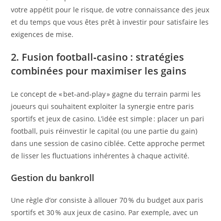
votre appétit pour le risque, de votre connaissance des jeux
et du temps que vous êtes prêt à investir pour satisfaire les
exigences de mise.
2. Fusion football‑casino : stratégies
combinées pour maximiser les gains
Le concept de « bet‑and‑play » gagne du terrain parmi les
joueurs qui souhaitent exploiter la synergie entre paris
sportifs et jeux de casino. L’idée est simple : placer un pari
football, puis réinvestir le capital (ou une partie du gain)
dans une session de casino ciblée. Cette approche permet
de lisser les fluctuations inhérentes à chaque activité.
Gestion du bankroll
Une règle d’or consiste à allouer 70 % du budget aux paris
sportifs et 30 % aux jeux de casino. Par exemple, avec un