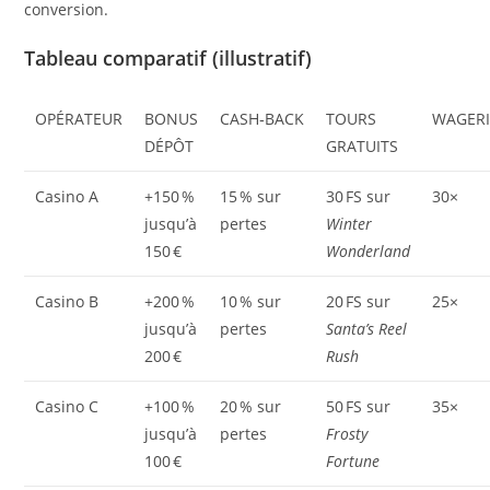
conversion.
Tableau comparatif (illustratif)
OPÉRATEUR
BONUS
CASH‑BACK
TOURS
WAGER
DÉPÔT
GRATUITS
Casino A
+150 %
15 % sur
30 FS sur
30×
jusqu’à
pertes
Winter
150 €
Wonderland
Casino B
+200 %
10 % sur
20 FS sur
25×
jusqu’à
pertes
Santa’s Reel
200 €
Rush
Casino C
+100 %
20 % sur
50 FS sur
35×
jusqu’à
pertes
Frosty
100 €
Fortune