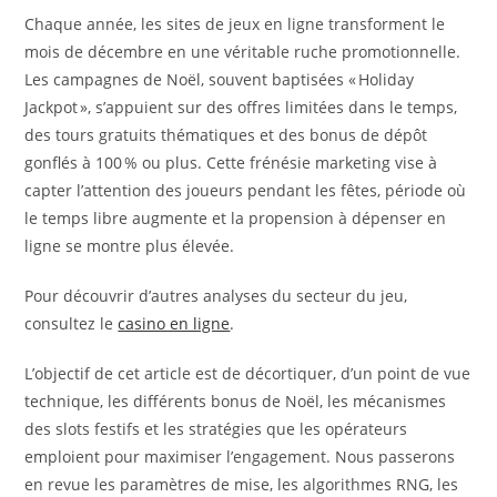
Chaque année, les sites de jeux en ligne transforment le
mois de décembre en une véritable ruche promotionnelle.
Les campagnes de Noël, souvent baptisées « Holiday
Jackpot », s’appuient sur des offres limitées dans le temps,
des tours gratuits thématiques et des bonus de dépôt
gonflés à 100 % ou plus. Cette frénésie marketing vise à
capter l’attention des joueurs pendant les fêtes, période où
le temps libre augmente et la propension à dépenser en
ligne se montre plus élevée.
Pour découvrir d’autres analyses du secteur du jeu,
consultez le
casino en ligne
.
L’objectif de cet article est de décortiquer, d’un point de vue
technique, les différents bonus de Noël, les mécanismes
des slots festifs et les stratégies que les opérateurs
emploient pour maximiser l’engagement. Nous passerons
en revue les paramètres de mise, les algorithmes RNG, les