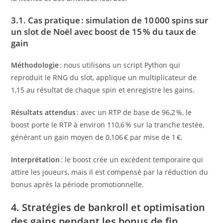
3.1. Cas pratique : simulation de 10 000 spins sur
un slot de Noël avec boost de 15 % du taux de
gain
Méthodologie
: nous utilisons un script Python qui
reproduit le RNG du slot, applique un multiplicateur de
1,15 au résultat de chaque spin et enregistre les gains.
Résultats attendus
: avec un RTP de base de 96,2 %, le
boost porte le RTP à environ 110,6 % sur la tranche testée,
générant un gain moyen de 0,106 € par mise de 1 €.
Interprétation
: le boost crée un excédent temporaire qui
attire les joueurs, mais il est compensé par la réduction du
bonus après la période promotionnelle.
4. Stratégies de bankroll et optimisation
des gains pendant les bonus de fin