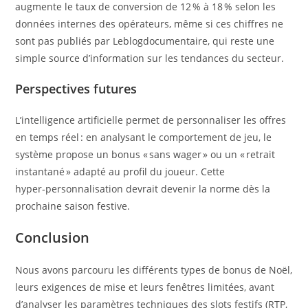
augmente le taux de conversion de 12 % à 18 % selon les
données internes des opérateurs, même si ces chiffres ne
sont pas publiés par Leblogdocumentaire, qui reste une
simple source d’information sur les tendances du secteur.
Perspectives futures
L’intelligence artificielle permet de personnaliser les offres
en temps réel : en analysant le comportement de jeu, le
système propose un bonus « sans wager » ou un « retrait
instantané » adapté au profil du joueur. Cette
hyper‑personnalisation devrait devenir la norme dès la
prochaine saison festive.
Conclusion
Nous avons parcouru les différents types de bonus de Noël,
leurs exigences de mise et leurs fenêtres limitées, avant
d’analyser les paramètres techniques des slots festifs (RTP,