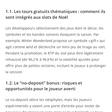
1.1. Les tours gratuits thématiques : comment ils
sont intégrés aux slots de Noël
Les développeurs sélectionnent des jeux dont le décor, les
symboles et les bandes sonores évoquent la saison. Par
exemple,
Winter Wonderland
propose un symbole « gift » qui
agit comme wild et déclenche un mini‑jeu de tirage au sort.
Pendant la promotion, le RTP du slot peut être légèrement
rehaussé (de 96,2 % à 96,8 %) et la volatilité ajustée pour
offrir plus de petites victoires, incitant le joueur à prolonger
la session.
1.2. Le “no‑deposit” bonus : risques et
opportunités pour le joueur averti
Le no‑deposit attire les néophytes, mais les joueurs
expérimentés y voient une porte d’entrée pour tester de