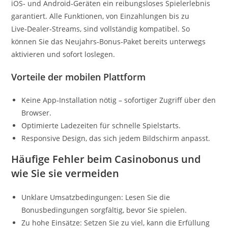
iOS‑ und Android‑Geräten ein reibungsloses Spielerlebnis
garantiert. Alle Funktionen, von Einzahlungen bis zu
Live‑Dealer‑Streams, sind vollständig kompatibel. So
können Sie das Neujahrs‑Bonus‑Paket bereits unterwegs
aktivieren und sofort loslegen.
Vorteile der mobilen Plattform
Keine App‑Installation nötig – sofortiger Zugriff über den
Browser.
Optimierte Ladezeiten für schnelle Spielstarts.
Responsive Design, das sich jedem Bildschirm anpasst.
Häufige Fehler beim Casinobonus und
wie Sie sie vermeiden
Unklare Umsatzbedingungen: Lesen Sie die
Bonusbedingungen sorgfältig, bevor Sie spielen.
Zu hohe Einsätze: Setzen Sie zu viel, kann die Erfüllung