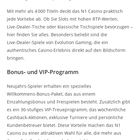
Mit mehr als 4 000 Titeln deckt das N1 Casino praktisch
jede Vorliebe ab. Ob Sie Slots mit hohen RTP‑Werten,
Live‑Dealer‑Tische oder klassische Tischspiele bevorzugen –
hier finden Sie alles. Besonders beliebt sind die
Live‑Dealer‑Spiele von Evolution Gaming, die ein
authentisches Casino‑Erlebnis direkt auf den Bildschirm
bringen.
Bonus‑ und VIP‑Programm
Neujahrs‑Spieler erhalten ein spezielles
Willkommens‑Bonus‑Paket, das aus einem
Einzahlungsbonus und Freispielen besteht. Zusätzlich gibt
es ein 30‑stufiges VIP‑Treueprogramm, das wöchentliche
Cashback‑Aktionen, exklusive Turniere und persönliche
Kundenbetreuer bietet. Diese Vorteile machen das N1
Casino zu einer attraktiven Wahl für alle, die mehr aus