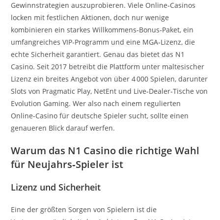
Gewinnstrategien auszuprobieren. Viele Online‑Casinos
locken mit festlichen Aktionen, doch nur wenige
kombinieren ein starkes Willkommens‑Bonus‑Paket, ein
umfangreiches VIP‑Programm und eine MGA‑Lizenz, die
echte Sicherheit garantiert. Genau das bietet das N1
Casino. Seit 2017 betreibt die Plattform unter maltesischer
Lizenz ein breites Angebot von über 4 000 Spielen, darunter
Slots von Pragmatic Play, NetEnt und Live‑Dealer‑Tische von
Evolution Gaming. Wer also nach einem regulierten
Online‑Casino für deutsche Spieler sucht, sollte einen
genaueren Blick darauf werfen.
Warum das N1 Casino die richtige Wahl
für Neujahrs‑Spieler ist
Lizenz und Sicherheit
Eine der größten Sorgen von Spielern ist die