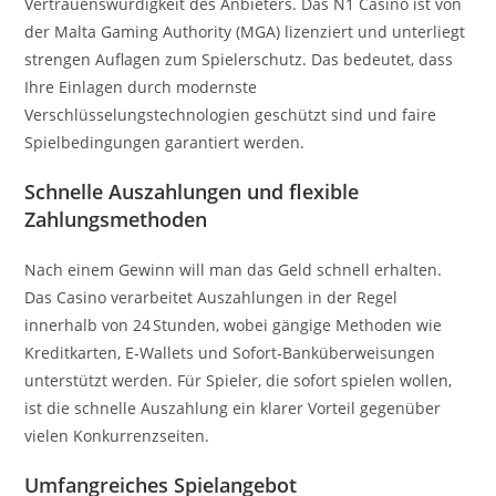
Vertrauenswürdigkeit des Anbieters. Das N1 Casino ist von
der Malta Gaming Authority (MGA) lizenziert und unterliegt
strengen Auflagen zum Spielerschutz. Das bedeutet, dass
Ihre Einlagen durch modernste
Verschlüsselungstechnologien geschützt sind und faire
Spielbedingungen garantiert werden.
Schnelle Auszahlungen und flexible
Zahlungsmethoden
Nach einem Gewinn will man das Geld schnell erhalten.
Das Casino verarbeitet Auszahlungen in der Regel
innerhalb von 24 Stunden, wobei gängige Methoden wie
Kreditkarten, E‑Wallets und Sofort‑Banküberweisungen
unterstützt werden. Für Spieler, die sofort spielen wollen,
ist die schnelle Auszahlung ein klarer Vorteil gegenüber
vielen Konkurrenzseiten.
Umfangreiches Spielangebot