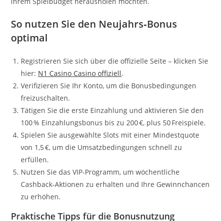
ihrem Spielbudget herausholen möchten.
So nutzen Sie den Neujahrs‑Bonus
optimal
Registrieren Sie sich über die offizielle Seite – klicken Sie
hier:
N1 Casino Casino offiziell
.
Verifizieren Sie Ihr Konto, um die Bonusbedingungen
freizuschalten.
Tätigen Sie die erste Einzahlung und aktivieren Sie den
100 % Einzahlungsbonus bis zu 200 €, plus 50 Freispiele.
Spielen Sie ausgewählte Slots mit einer Mindestquote
von 1,5 €, um die Umsatzbedingungen schnell zu
erfüllen.
Nutzen Sie das VIP‑Programm, um wöchentliche
Cashback‑Aktionen zu erhalten und Ihre Gewinnchancen
zu erhöhen.
Praktische Tipps für die Bonusnutzung