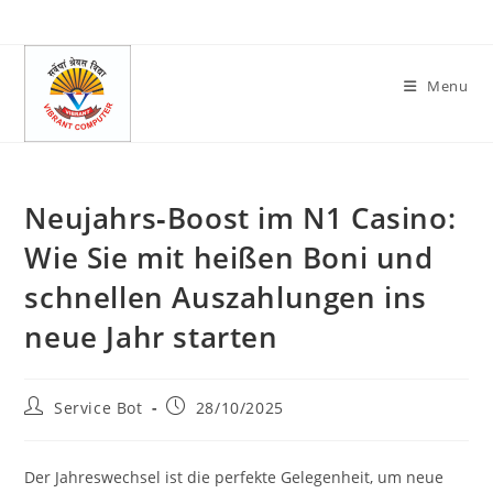
Skip
to
content
Menu
Neujahrs‑Boost im N1 Casino:
Wie Sie mit heißen Boni und
schnellen Auszahlungen ins
neue Jahr starten
Post
Post
Service Bot
28/10/2025
author:
published:
Der Jahreswechsel ist die perfekte Gelegenheit, um neue