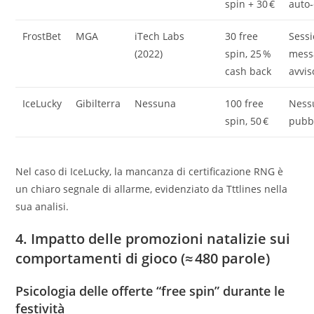
spin + 30 €
auto‑
FrostBet
MGA
iTech Labs
30 free
Sessi
(2022)
spin, 25 %
mess
cash back
avvis
IceLucky
Gibilterra
Nessuna
100 free
Ness
spin, 50 €
pubb
Nel caso di IceLucky, la mancanza di certificazione RNG è
un chiaro segnale di allarme, evidenziato da Tttlines nella
sua analisi.
4. Impatto delle promozioni natalizie sui
comportamenti di gioco (≈ 480 parole)
Psicologia delle offerte “free spin” durante le
festività