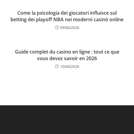
Come la psicologia dei giocatori influisce sul
betting dei playoff NBA nei moderni casinò online
09/06/2026
Guide complet du casino en ligne : tout ce que
vous devez savoir en 2026
10/04/2026