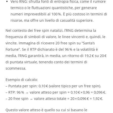
Vero RNG: sfrutta fonti di entropia fisica, come il rumore
termico o le fluttuazioni quantistiche, per generare
numeri imprevedibili al 100 %. È più costoso in termini di
risorse, ma offre un livello di casualità superiore.
Nel contesto dei free spin natalizi, l’RNG determina la
frequenza di simboli di valore, le linee vincenti e, quindi, le
vincite. Immagina di ricevere 20 free spin su “Santa’s
Fortune”. Se il RTP dichiarato è del 96 % e la volatilità è
media, l’RNG garantirà, in media, un ritorno di 19,2 € su 20 €
di puntata virtuale, tenendo conto dei termini di
scommessa.
Esempio di calcolo:
– Puntata per spin: 0,10 € (valore tipico per un free spin).
– RTP: 96 % → valore atteso per spin = 0,10 € × 0,96 = 0,096 €.
– 20 free spin → valore atteso totale = 20 × 0,096 € = 1,92 €.
Questo valore atteso è quello su cui si basano le