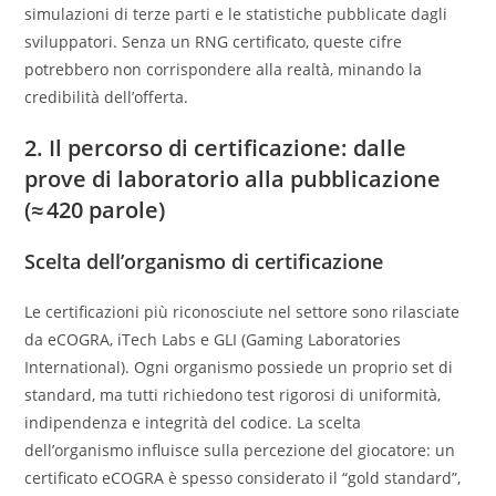
simulazioni di terze parti e le statistiche pubblicate dagli
sviluppatori. Senza un RNG certificato, queste cifre
potrebbero non corrispondere alla realtà, minando la
credibilità dell’offerta.
2. Il percorso di certificazione: dalle
prove di laboratorio alla pubblicazione
(≈ 420 parole)
Scelta dell’organismo di certificazione
Le certificazioni più riconosciute nel settore sono rilasciate
da eCOGRA, iTech Labs e GLI (Gaming Laboratories
International). Ogni organismo possiede un proprio set di
standard, ma tutti richiedono test rigorosi di uniformità,
indipendenza e integrità del codice. La scelta
dell’organismo influisce sulla percezione del giocatore: un
certificato eCOGRA è spesso considerato il “gold standard”,