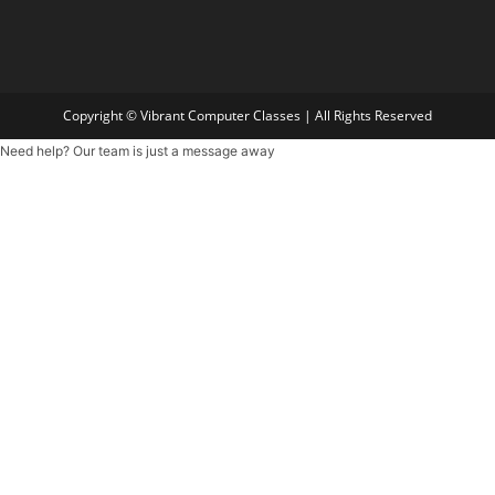
Copyright © Vibrant Computer Classes | All Rights Reserved
Need help? Our team is just a message away