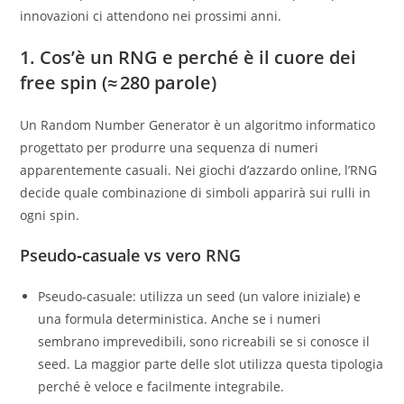
innovazioni ci attendono nei prossimi anni.
1. Cos’è un RNG e perché è il cuore dei
free spin (≈ 280 parole)
Un Random Number Generator è un algoritmo informatico
progettato per produrre una sequenza di numeri
apparentemente casuali. Nei giochi d’azzardo online, l’RNG
decide quale combinazione di simboli apparirà sui rulli in
ogni spin.
Pseudo‑casuale vs vero RNG
Pseudo‑casuale: utilizza un seed (un valore iniziale) e
una formula deterministica. Anche se i numeri
sembrano imprevedibili, sono ricreabili se si conosce il
seed. La maggior parte delle slot utilizza questa tipologia
perché è veloce e facilmente integrabile.