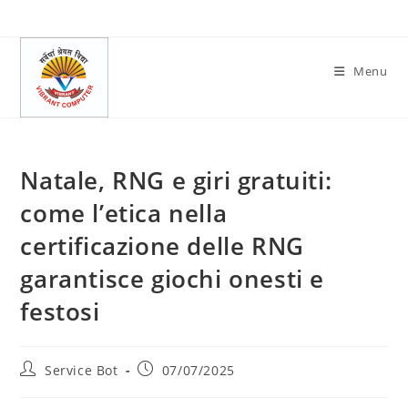
Skip
to
content
Menu
Natale, RNG e giri gratuiti:
come l’etica nella
certificazione delle RNG
garantisce giochi onesti e
festosi
Post
Post
Service Bot
07/07/2025
author:
published: