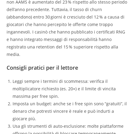
non AAMS è aumentato del 23 % rispetto allo stesso periodo
dell’anno precedente. Tuttavia, il tasso di churn
(abbandono) entro 30 giorni è cresciuto del 12 % a causa di
giocatori che hanno percepito le offerte come troppo
ingannevoli. I casinò che hanno pubblicato i certificati RNG
e hanno integrato messaggi di responsabilità hanno
registrato una retention del 15 % superiore rispetto alla
media.
Consigli pratici per il lettore
Leggi sempre i termini di scommessa: verifica il
moltiplicatore richiesto (es. 20×) e il limite di vincita
massima per free spin.
Imposta un budget: anche se i free spin sono “gratuiti”, il
denaro che potresti vincere è reale e può indurti a
giocare più.
Usa gli strumenti di auto‑esclusione: molte piattaforme
offrono la possibilità di bloccare temporaneamente