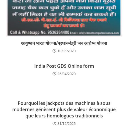
आयुष्मान भारत योजना/प्रधानमंत्री जन आरोग्य योजना
10/05/2020
India Post GDS Online form
26/04/2020
Pourquoi les jackpots des machines à sous
modernes génèrent‑plus de valeur économique
que leurs homologues traditionnels
31/12/2025