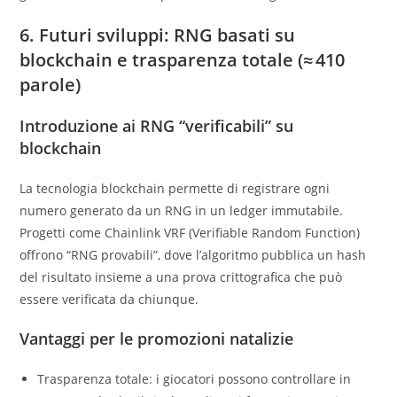
6. Futuri sviluppi: RNG basati su
blockchain e trasparenza totale (≈ 410
parole)
Introduzione ai RNG “verificabili” su
blockchain
La tecnologia blockchain permette di registrare ogni
numero generato da un RNG in un ledger immutabile.
Progetti come Chainlink VRF (Verifiable Random Function)
offrono “RNG provabili”, dove l’algoritmo pubblica un hash
del risultato insieme a una prova crittografica che può
essere verificata da chiunque.
Vantaggi per le promozioni natalizie
Trasparenza totale: i giocatori possono controllare in