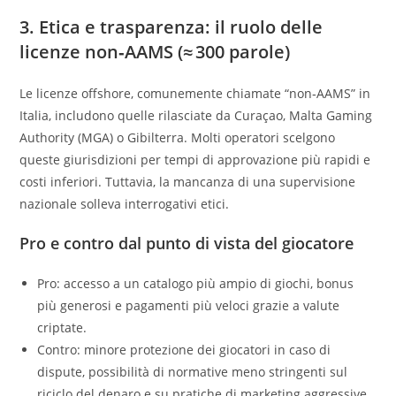
3. Etica e trasparenza: il ruolo delle
licenze non‑AAMS (≈ 300 parole)
Le licenze offshore, comunemente chiamate “non‑AAMS” in
Italia, includono quelle rilasciate da Curaçao, Malta Gaming
Authority (MGA) o Gibilterra. Molti operatori scelgono
queste giurisdizioni per tempi di approvazione più rapidi e
costi inferiori. Tuttavia, la mancanza di una supervisione
nazionale solleva interrogativi etici.
Pro e contro dal punto di vista del giocatore
Pro: accesso a un catalogo più ampio di giochi, bonus
più generosi e pagamenti più veloci grazie a valute
criptate.
Contro: minore protezione dei giocatori in caso di
dispute, possibilità di normative meno stringenti sul
riciclo del denaro e su pratiche di marketing aggressive.