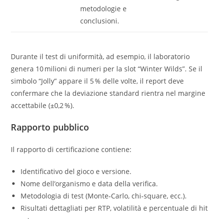
metodologie e
conclusioni.
Durante il test di uniformità, ad esempio, il laboratorio
genera 10 milioni di numeri per la slot “Winter Wilds”. Se il
simbolo “Jolly” appare il 5 % delle volte, il report deve
confermare che la deviazione standard rientra nel margine
accettabile (±0,2 %).
Rapporto pubblico
Il rapporto di certificazione contiene:
Identificativo del gioco e versione.
Nome dell’organismo e data della verifica.
Metodologia di test (Monte‑Carlo, chi‑square, ecc.).
Risultati dettagliati per RTP, volatilità e percentuale di hit