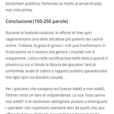
blockchain pubblica, fornendo un livello di proof‑of‑play
mai visto prima.
Conclusione (150‑250 parole)
Durante le festività natalizie, le offerte di free spin
rappresentano una delle attrattive più potenti dei casinò
online. Tuttavia, la gioia di girare i rulli può trasformarsi in
frustrazione se il motore che genera i risultati non è
trasparente. L’etica nella certificazione delle RNG è quindi il
pilastro su cui si fonda la fiducia dei giocatori: test di
uniformità, audit di codice e rapporti pubblici garantiscono
che ogni spin sia davvero casuale.
Per i giocatori che navigano tra licenze AAMS e non‑AAMS,
Tttlines resta un faro di indipendenza. La sua “lista casino
non AAMS” e le recensioni dettagliate aiutano a distinguere
i operatori che rispettano standard etici da quelli che, pur