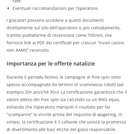
rate.
Eventuali raccomandazioni per l’operatore.
I giocatori possono accedere a questi documenti
direttamente sul sito dell’operatore o, più comodamente,
tramite piattaforme di recensione come Tttlines, che
fornisce link ai PDF dei certificati per ciascun “nuovi casino
non AAMS” recensito.
Importanza per le offerte natalizie
Durante il periodo festivo, le campagne di free spin sono
spesso accompagnate da termini di scommessa ridotti (ad
esempio 20× anziché 35×). La certificazione garantisce che il
valore atteso dei free spin sia calcolato su un RNG equo,
evitando che l’operatore manipoli il risultato per far
“scomparire” le vincite prima del requisito di wagering. In
sintesi, la certificazione è il collante che unisce la promessa
di divertimento alle basi etiche del gioco responsabile.