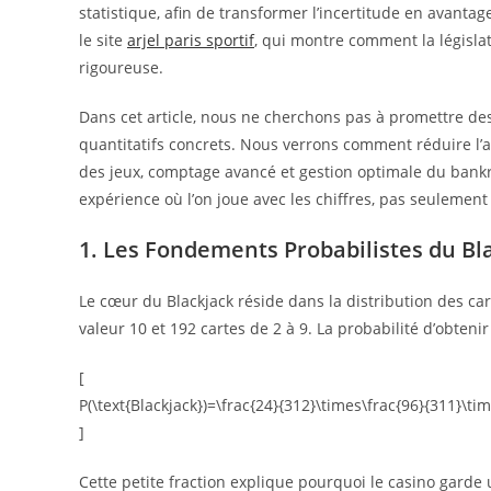
statistique, afin de transformer l’incertitude en avan
le site
arjel paris sportif
, qui montre comment la législat
rigoureuse.
Dans cet article, nous ne cherchons pas à promettre des 
quantitatifs concrets. Nous verrons comment réduire l’
des jeux, comptage avancé et gestion optimale du bankro
expérience où l’on joue avec les chiffres, pas seulement 
1. Les Fondements Probabilistes du Bl
Le cœur du Blackjack réside dans la distribution des carte
valeur 10 et 192 cartes de 2 à 9. La probabilité d’obteni
[
P(\text{Blackjack})=\frac{24}{312}\times\frac{96}{311}\t
]
Cette petite fraction explique pourquoi le casino garde