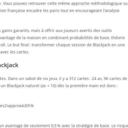
tage. Vous pouvez retrouver cette même approche méthodologique su
ion française encadre les paris tout en encourageant l’analyse
gains garantis, mais à offrir aux joueurs avertis des outils
avantage de la maison en combinant probabilités de base, théorie
ll. Le but final : transformer chaque session de Blackjack en une
avec les cartes.
ackjack
s. Dans un sabot de six jeux, il y a 312 cartes : 24 as, 96 cartes de
r un Blackjack naturel (as + 10) dès la première main est donc :
imes2\approx4,83\%
 un avantage de seulement 0,5 % avec la stratégie de base. Le risqu