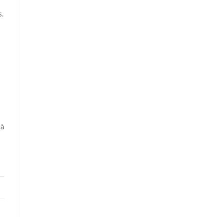
s.
 à