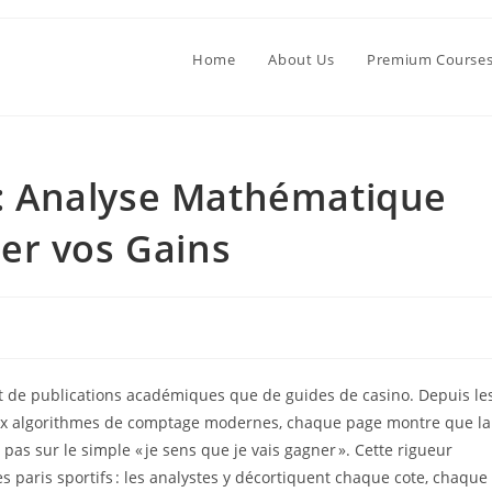
Home
About Us
Premium Course
k : Analyse Mathématique
er vos Gains
tant de publications académiques que de guides de casino. Depuis le
u’aux algorithmes de comptage modernes, chaque page montre que la
 pas sur le simple « je sens que je vais gagner ». Cette rigueur
s paris sportifs : les analystes y décortiquent chaque cote, chaque