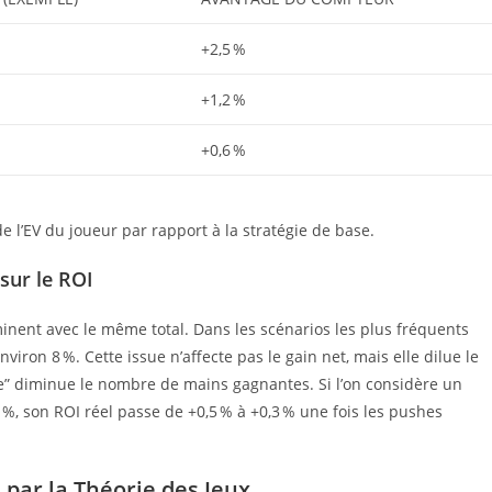
+2,5 %
+1,2 %
+0,6 %
l’EV du joueur par rapport à la stratégie de base.
 sur le ROI
rminent avec le même total. Dans les scénarios les plus fréquents
environ 8 %. Cette issue n’affecte pas le gain net, mais elle dilue le
e” diminue le nombre de mains gagnantes. Si l’on considère un
%, son ROI réel passe de +0,5 % à +0,3 % une fois les pushes
 par la Théorie des Jeux