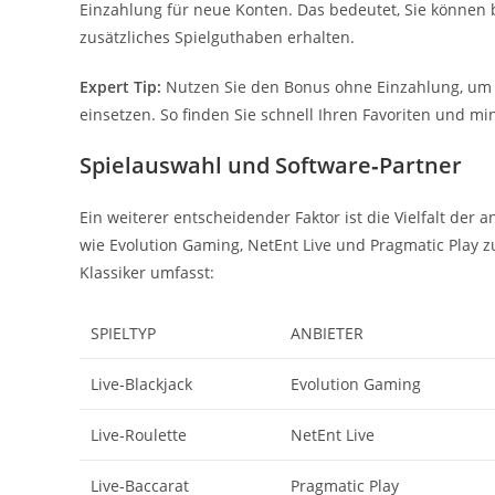
Einzahlung für neue Konten. Das bedeutet, Sie können b
zusätzliches Spielguthaben erhalten.
Expert Tip:
Nutzen Sie den Bonus ohne Einzahlung, um ve
einsetzen. So finden Sie schnell Ihren Favoriten und mi
Spielauswahl und Software‑Partner
Ein weiterer entscheidender Faktor ist die Vielfalt der 
wie Evolution Gaming, NetEnt Live und Pragmatic Play zu
Klassiker umfasst:
SPIELTYP
ANBIETER
Live‑Blackjack
Evolution Gaming
Live‑Roulette
NetEnt Live
Live‑Baccarat
Pragmatic Play