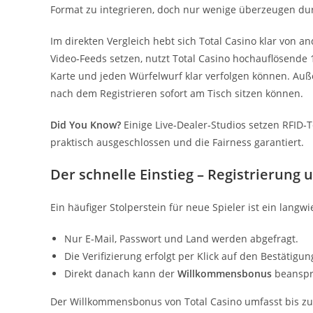
Format zu integrieren, doch nur wenige überzeugen du
Im direkten Vergleich hebt sich Total Casino klar von 
Video‑Feeds setzen, nutzt Total Casino hochauflösend
Karte und jeden Würfelwurf klar verfolgen können. Auß
nach dem Registrieren sofort am Tisch sitzen können.
Did You Know?
Einige Live‑Dealer‑Studios setzen RFID‑Te
praktisch ausgeschlossen und die Fairness garantiert.
Der schnelle Einstieg – Registrierun
Ein häufiger Stolperstein für neue Spieler ist ein lang
Nur E‑Mail, Passwort und Land werden abgefragt.
Die Verifizierung erfolgt per Klick auf den Bestätigun
Direkt danach kann der
Willkommensbonus
beanspr
Der Willkommensbonus von Total Casino umfasst bis zu