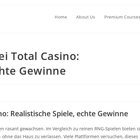
Home
About Us
Premium Course
ei Total Casino:
echte Gewinne
ino: Realistische Spiele, echte Gewinne
ren rasant gewachsen. Im Vergleich zu reinen RNG‑Spielen bieten s
– ohne das Haus zu verlassen. Viele Plattformen versuchen, dieses