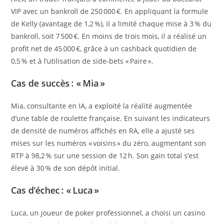
VIP avec un bankroll de 250 000 €. En appliquant la formule
de Kelly (avantage de 1,2 %), il a limité chaque mise à 3 % du
bankroll, soit 7 500 €. En moins de trois mois, il a réalisé un
profit net de 45 000 €, grâce à un cashback quotidien de
0,5 % et à l’utilisation de side‑bets « Paire ».
Cas de succès : « Mia »
Mia, consultante en IA, a exploité la réalité augmentée
d’une table de roulette française. En suivant les indicateurs
de densité de numéros affichés en RA, elle a ajusté ses
mises sur les numéros « voisins » du zéro, augmentant son
RTP à 98,2 % sur une session de 12 h. Son gain total s’est
élevé à 30 % de son dépôt initial.
Cas d’échec : « Luca »
Luca, un joueur de poker professionnel, a choisi un casino