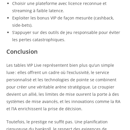
Choisir une plateforme avec licence reconnue et
streaming à faible latence.
Exploiter les bonus VIP de façon mesurée (cashback,
side‑bets).
S’appuyer sur des outils de jeu responsable pour éviter
les pertes catastrophiques.
Conclusion
Les tables VIP Live représentent bien plus qu’un simple
luxe : elles offrent un cadre où l’exclusivité, le service
personnalisé et les technologies de pointe se combinent
pour créer une véritable arène stratégique. Le croupier
devient un allié, les limites de mise ouvrent la porte à des
systèmes de mise avancés, et les innovations comme la RA
et l’IA enrichissent la prise de décision.
Toutefois, le prestige ne suffit pas. Une planification
rigoureuse du bankroll, le respect des exigences de