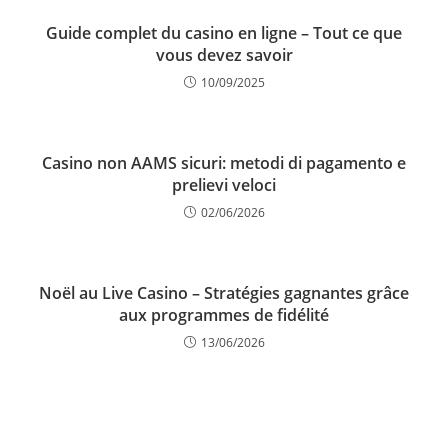
Guide complet du casino en ligne – Tout ce que
vous devez savoir
10/09/2025
Casino non AAMS sicuri: metodi di pagamento e
prelievi veloci
02/06/2026
Noël au Live Casino – Stratégies gagnantes grâce
aux programmes de fidélité
13/06/2026