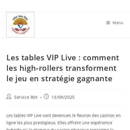
Skip
to
content
Menu
Les tables VIP Live : comment
les high‑rollers transforment
le jeu en stratégie gagnante
Post
Post
Service Bot
13/09/2025
author:
published:
Les tables VIP Live sont devenues le fleuron des casinos en
ligne les plus prestigieux. Elles offrent une expérience
hybride où le glamour du casino physique rencontre la