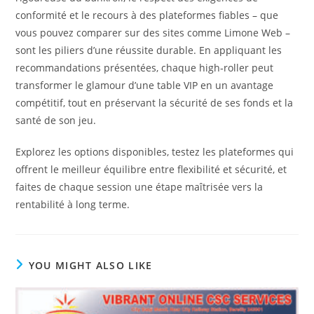
conformité et le recours à des plateformes fiables – que
vous pouvez comparer sur des sites comme Limone Web –
sont les piliers d’une réussite durable. En appliquant les
recommandations présentées, chaque high‑roller peut
transformer le glamour d’une table VIP en un avantage
compétitif, tout en préservant la sécurité de ses fonds et la
santé de son jeu.
Explorez les options disponibles, testez les plateformes qui
offrent le meilleur équilibre entre flexibilité et sécurité, et
faites de chaque session une étape maîtrisée vers la
rentabilité à long terme.
YOU MIGHT ALSO LIKE