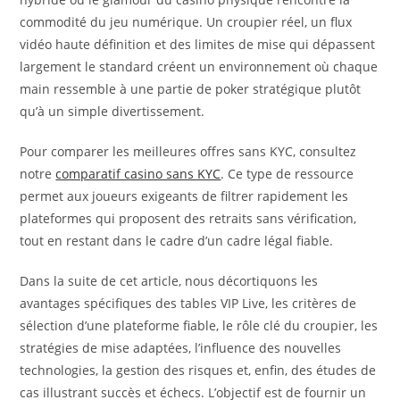
commodité du jeu numérique. Un croupier réel, un flux
vidéo haute définition et des limites de mise qui dépassent
largement le standard créent un environnement où chaque
main ressemble à une partie de poker stratégique plutôt
qu’à un simple divertissement.
Pour comparer les meilleures offres sans KYC, consultez
notre
comparatif casino sans KYC
. Ce type de ressource
permet aux joueurs exigeants de filtrer rapidement les
plateformes qui proposent des retraits sans vérification,
tout en restant dans le cadre d’un cadre légal fiable.
Dans la suite de cet article, nous décortiquons les
avantages spécifiques des tables VIP Live, les critères de
sélection d’une plateforme fiable, le rôle clé du croupier, les
stratégies de mise adaptées, l’influence des nouvelles
technologies, la gestion des risques et, enfin, des études de
cas illustrant succès et échecs. L’objectif est de fournir un