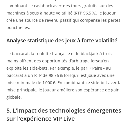
combinant ce cashback avec des tours gratuits sur des
machines à sous à haute volatilité (RTP 96,5 %), le joueur
crée une source de revenu passif qui compense les pertes
ponctuelles.
Analyse statistique des jeux à forte volatilité
Le baccarat, la roulette française et le blackjack à trois
mains offrent des opportunités d’arbitrage lorsqu’on
exploite les side‑bets. Par exemple, le pari « Paire » au
baccarat a un RTP de 98,76 % lorsqu’il est joué avec une
mise minimale de 1 000 €. En combinant ce side‑bet avec la
mise principale, le joueur améliore son espérance de gain
globale.
5. L’impact des technologies émergentes
sur l’expérience VIP Live