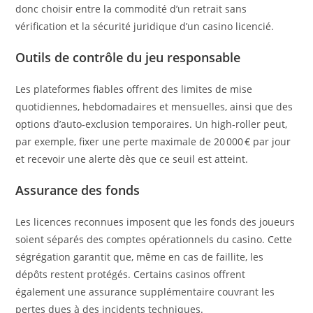
donc choisir entre la commodité d’un retrait sans
vérification et la sécurité juridique d’un casino licencié.
Outils de contrôle du jeu responsable
Les plateformes fiables offrent des limites de mise
quotidiennes, hebdomadaires et mensuelles, ainsi que des
options d’auto‑exclusion temporaires. Un high‑roller peut,
par exemple, fixer une perte maximale de 20 000 € par jour
et recevoir une alerte dès que ce seuil est atteint.
Assurance des fonds
Les licences reconnues imposent que les fonds des joueurs
soient séparés des comptes opérationnels du casino. Cette
ségrégation garantit que, même en cas de faillite, les
dépôts restent protégés. Certains casinos offrent
également une assurance supplémentaire couvrant les
pertes dues à des incidents techniques.