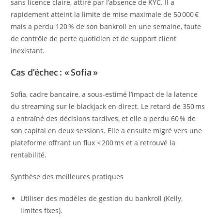
sans licence claire, attiré par l’absence de KYC. Il a
rapidement atteint la limite de mise maximale de 50 000 €
mais a perdu 120 % de son bankroll en une semaine, faute
de contrôle de perte quotidien et de support client
inexistant.
Cas d’échec : « Sofia »
Sofia, cadre bancaire, a sous‑estimé l’impact de la latence
du streaming sur le blackjack en direct. Le retard de 350 ms
a entraîné des décisions tardives, et elle a perdu 60 % de
son capital en deux sessions. Elle a ensuite migré vers une
plateforme offrant un flux < 200 ms et a retrouvé la
rentabilité.
Synthèse des meilleures pratiques
Utiliser des modèles de gestion du bankroll (Kelly,
limites fixes).