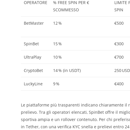
OPERATORE
% FREE SPIN PER €
LIMITE 
SCOMMESSO
SPIN
BetMaster
12 %
€500
SpinBet
15 %
€300
UltraPlay
10 %
€700
CryptoBet
14 % (in USDT)
250 US
LuckyLine
9 %
€400
Le piattaforme più trasparenti indicano chiaramente il roll
prelievo. Tra gli operatori elencati, SpinBet offre il mig
sportiva ampia e un rollover contenuto. Per chi preferi
in Tether, con una verifica KYC snella e prelievi entro 24