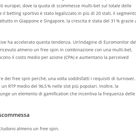
i europei, dove la quota di scommesse multi‑bet sul totale delle
 il betting sportivo è stato legalizzato in più di 20 stati, il segment
ttutto in Giappone e Singapore, la crescita è stata del 31 % grazie 
tive ha accelerato questa tendenza. Un’indagine di Euromonitor de
a ricevuto almeno un free spin in combinazione con una multi‑bet,
riducono il costo medio per azione (CPA) e aumentano la perceived
e dei free spin perché, una volta soddisfatti i requisiti di turnover, 
n un RTP medio del 96,5 % nelle slot più popolari. Inoltre, la
ggiunge un elemento di gamification che incentiva la frequenza delle
i scommessa
includono almeno un free spin.