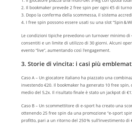
1. Il giocatore piazza una multi‑bet 5‑leg con quota tota
2. Il bookmaker prevede 2 free spin per ogni €5 di turno
3. Dopo la conferma della scommessa, il sistema accredit
4. I free spin possono essere usati su una slot “Spin & Wi
Le condizioni tipiche prevedono un turnover minimo di €
consentiti e un limite di utilizzo di 30 giorni. Alcuni o
evento “live”, aumentando così l’engagement.
3. Storie di vincita: i casi più emblema
Caso A – Un giocatore italiano ha piazzato una combinaz
investendo €20. Il bookmaker ha generato 10 free spin, 
medio del 5,2x. Il risultato finale è stato un jackpot di €
Caso B – Un scommettitore di e‑sport ha creato una sco
ottenendo 25 free spin da una promozione “e‑sport spin”. 
profitto, pari a un ritorno del 250 % sull’investimento di 