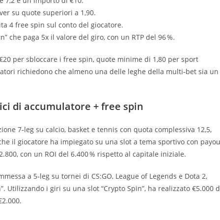
le 7,2 e un importo di €10.
ver su quote superiori a 1,90.
a 4 free spin sul conto del giocatore.
n” che paga 5x il valore del giro, con un RTP del 96 %.
20 per sbloccare i free spin, quote minime di 1,80 per sport
peratori richiedono che almeno una delle leghe della multi‑bet sia un
tici di accumulatore + free spin
ione 7‑leg su calcio, basket e tennis con quota complessiva 12,5,
che il giocatore ha impiegato su una slot a tema sportivo con payou
12.800, con un ROI del 6.400 % rispetto al capitale iniziale.
mmessa a 5‑leg su tornei di CS:GO, League of Legends e Dota 2,
Utilizzando i giri su una slot “Crypto Spin”, ha realizzato €5.000 d
€2.000.