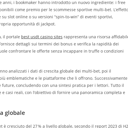
due anni, i bookmaker hanno introdotto un nuovo ingrediente: i free
isponibili come premio per le scommesse sportive multi‑bet. L’effett
e su slot online o su versioni “spin‑to‑win” di eventi sportivi,
pria opportunità di jackpot.
, il portale
best usdt casino sites
rappresenta una risorsa affidabil
fornisce dettagli sui termini dei bonus e verifica la rapidità dei
ole confrontare le offerte senza incappare in truffe o condizioni
no analizzati i dati di crescita globale dei multi‑bet, poi il
a più emblematiche e le piattaforme che li offrono. Successivamente
 future, concludendo con una sintesi pratica per i lettori. Tutto il
 e casi reali, con l’obiettivo di fornire una panoramica completa e
ta globale
 è cresciuto del 27 % a livello globale, secondo il report 2023 di H