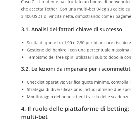
Caso C – Un utente ha sfruttato un bonus di benvenuto i
che accetta Tether. Con una multi‑bet 9‑leg su calcio eur
3.400 USDT di vincita netta, dimostrando come i pagamen
3.1. Analisi dei fattori chiave di successo
Scelta di quote tra 1,90 e 2,30 per bilanciare rischio 
Gestione del bankroll con una percentuale massima
Tempismo dei free spin: utilizzarli subito dopo la c
3.2. Le lezioni da imparare per i scommetti
Checklist operativa: verifica quote minime, controlla i
Strategia di diversificazione: includi almeno due spor
Monitoraggio dei bonus: tieni traccia delle scadenze 
4. Il ruolo delle piattaforme di betting: 
multi‑bet