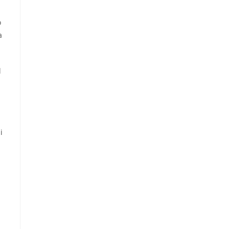
o
a
l
i