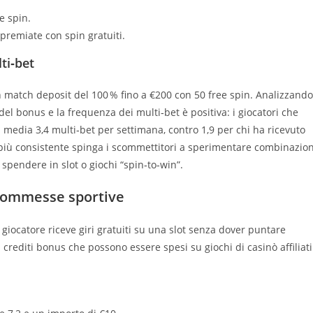
e spin.
premiate con spin gratuiti.
ti‑bet
 match deposit del 100 % fino a €200 con 50 free spin. Analizzando
el bonus e la frequenza dei multi‑bet è positiva: i giocatori che
 media 3,4 multi‑bet per settimana, contro 1,9 per chi ha ricevuto
più consistente spinga i scommettitori a sperimentare combinazion
pendere in slot o giochi “spin‑to‑win”.
scommesse sportive
l giocatore riceve giri gratuiti su una slot senza dover puntare
 crediti bonus che possono essere spesi su giochi di casinò affiliati