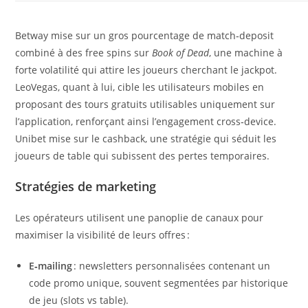
Betway mise sur un gros pourcentage de match‑deposit
combiné à des free spins sur
Book of Dead
, une machine à
forte volatilité qui attire les joueurs cherchant le jackpot.
LeoVegas, quant à lui, cible les utilisateurs mobiles en
proposant des tours gratuits utilisables uniquement sur
l’application, renforçant ainsi l’engagement cross‑device.
Unibet mise sur le cashback, une stratégie qui séduit les
joueurs de table qui subissent des pertes temporaires.
Stratégies de marketing
Les opérateurs utilisent une panoplie de canaux pour
maximiser la visibilité de leurs offres :
E‑mailing
: newsletters personnalisées contenant un
code promo unique, souvent segmentées par historique
de jeu (slots vs table).