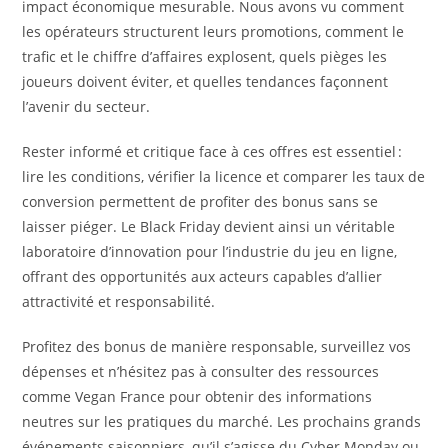
impact économique mesurable. Nous avons vu comment
les opérateurs structurent leurs promotions, comment le
trafic et le chiffre d’affaires explosent, quels pièges les
joueurs doivent éviter, et quelles tendances façonnent
l’avenir du secteur.
Rester informé et critique face à ces offres est essentiel :
lire les conditions, vérifier la licence et comparer les taux de
conversion permettent de profiter des bonus sans se
laisser piéger. Le Black Friday devient ainsi un véritable
laboratoire d’innovation pour l’industrie du jeu en ligne,
offrant des opportunités aux acteurs capables d’allier
attractivité et responsabilité.
Profitez des bonus de manière responsable, surveillez vos
dépenses et n’hésitez pas à consulter des ressources
comme Vegan France pour obtenir des informations
neutres sur les pratiques du marché. Les prochains grands
événements saisonniers, qu’il s’agisse du Cyber Monday ou