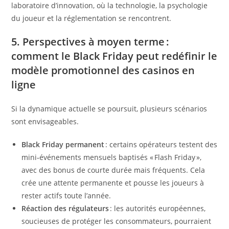
laboratoire d’innovation, où la technologie, la psychologie
du joueur et la réglementation se rencontrent.
5. Perspectives à moyen terme :
comment le Black Friday peut redéfinir le
modèle promotionnel des casinos en
ligne
Si la dynamique actuelle se poursuit, plusieurs scénarios
sont envisageables.
Black Friday permanent
: certains opérateurs testent des
mini‑événements mensuels baptisés « Flash Friday »,
avec des bonus de courte durée mais fréquents. Cela
crée une attente permanente et pousse les joueurs à
rester actifs toute l’année.
Réaction des régulateurs
: les autorités européennes,
soucieuses de protéger les consommateurs, pourraient