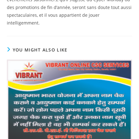
des promotions de fin d’année, seront sans doute tout aussi
spectaculaires, et il vous appartient de jouer
intelligemment.
YOU MIGHT ALSO LIKE