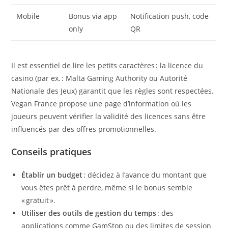
Mobile
Bonus via app
Notification push, code
only
QR
Il est essentiel de lire les petits caractères : la licence du
casino (par ex. : Malta Gaming Authority ou Autorité
Nationale des Jeux) garantit que les règles sont respectées.
Vegan France propose une page d’information où les
joueurs peuvent vérifier la validité des licences sans être
influencés par des offres promotionnelles.
Conseils pratiques
Établir un budget
: décidez à l’avance du montant que
vous êtes prêt à perdre, même si le bonus semble
« gratuit ».
Utiliser des outils de gestion du temps
: des
applications comme GamStop ou des limites de session