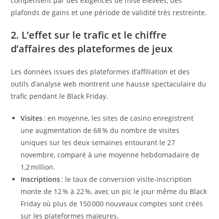
compensent par des exigences de mise élevées, des
plafonds de gains et une période de validité très restreinte.
2. L’effet sur le trafic et le chiffre
d’affaires des plateformes de jeux
Les données issues des plateformes d’affiliation et des
outils d’analyse web montrent une hausse spectaculaire du
trafic pendant le Black Friday.
Visites
: en moyenne, les sites de casino enregistrent
une augmentation de 68 % du nombre de visites
uniques sur les deux semaines entourant le 27
novembre, comparé à une moyenne hebdomadaire de
1,2 million.
Inscriptions
: le taux de conversion visite‑inscription
monte de 12 % à 22 %, avec un pic le jour même du Black
Friday où plus de 150 000 nouveaux comptes sont créés
sur les plateformes majeures.