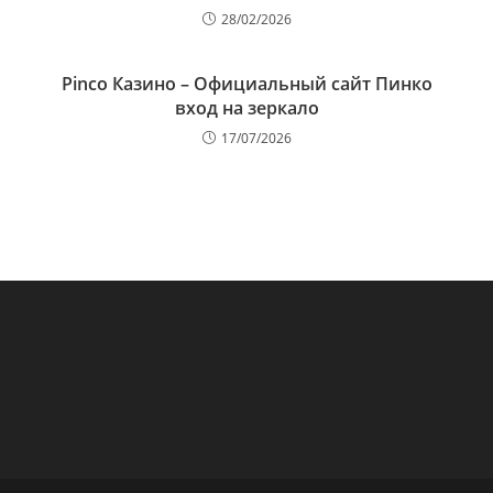
28/02/2026
Pinco Казино – Официальный сайт Пинко
вход на зеркало
17/07/2026