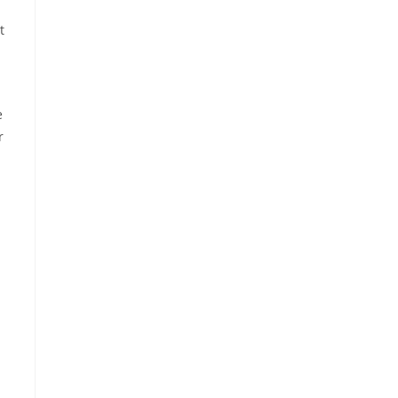
t
e
r