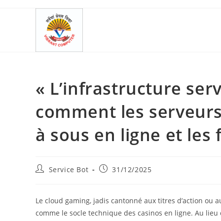
Skip
to
content
« L’infrastructure ser
comment les serveurs
à sous en ligne et les 
Post
Post
Service Bot
31/12/2025
author:
published:
Le cloud gaming, jadis cantonné aux titres d’action ou 
comme le socle technique des casinos en ligne. Au lieu 