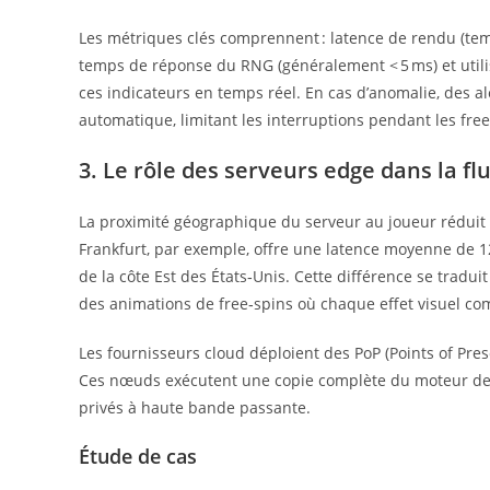
Les métriques clés comprennent : latence de rendu (temps
temps de réponse du RNG (généralement < 5 ms) et util
ces indicateurs en temps réel. En cas d’anomalie, des 
automatique, limitant les interruptions pendant les free
3. Le rôle des serveurs edge dans la fl
La proximité géographique du serveur au joueur réduit 
Frankfurt, par exemple, offre une latence moyenne de 1
de la côte Est des États‑Unis. Cette différence se tradui
des animations de free‑spins où chaque effet visuel c
Les fournisseurs cloud déploient des PoP (Points of Pr
Ces nœuds exécutent une copie complète du moteur de sl
privés à haute bande passante.
Étude de cas