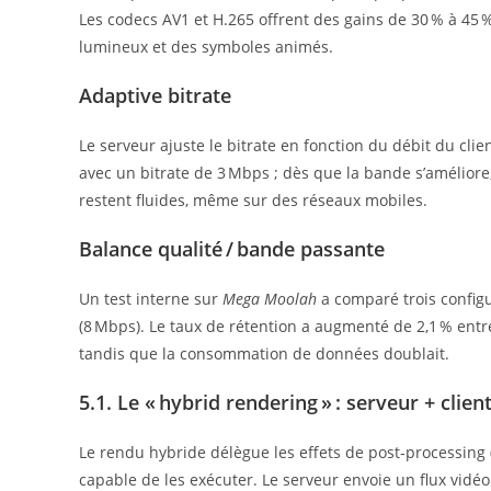
Les codecs AV1 et H.265 offrent des gains de 30 % à 45 
lumineux et des symboles animés.
Adaptive bitrate
Le serveur ajuste le bitrate en fonction du débit du clie
avec un bitrate de 3 Mbps ; dès que la bande s’améliore, 
restent fluides, même sur des réseaux mobiles.
Balance qualité / bande passante
Un test interne sur
Mega Moolah
a comparé trois configur
(8 Mbps). Le taux de rétention a augmenté de 2,1 % entr
tandis que la consommation de données doublait.
5.1. Le « hybrid rendering » : serveur + clien
Le rendu hybride délègue les effets de post‑processing (
capable de les exécuter. Le serveur envoie un flux vidéo 