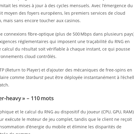
limitait les mises à jour à des cycles mensuels. Avec l’émergence du
it moyen des foyers européens, les premiers services de cloud
on, mais sans encore toucher aux casinos.
é de connexions fibre‑optique (plus de 500 Mbps dans plusieurs pays)
 exigences réglementaires qui imposent une traçabilité du RNG en
calcul du résultat soit vérifiable à chaque instant, ce qui pousse
ironnements cloud contrôlés.
TP (Return to Player) et d’ajouter des mécaniques de free‑spins en
pulaire comme
Starburst
peut être déployée instantanément à l’échel
atch.
ver‑heavy » – 110 mots
aphique et le calcul du RNG au dispositif du joueur (CPU, GPU, RAM)
ur exécute le moteur de jeu complet, tandis que le client ne reçoit
onsommation d’énergie du mobile et élimine les disparités de