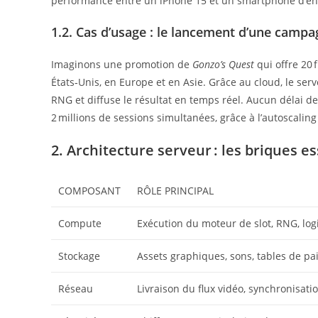
performance entre un iPhone 15 et un smartphone d’e
1.2. Cas d’usage : le lancement d’une campa
Imaginons une promotion de
Gonzo’s Quest
qui offre 20
États‑Unis, en Europe et en Asie. Grâce au cloud, le serv
RNG et diffuse le résultat en temps réel. Aucun délai 
2 millions de sessions simultanées, grâce à l’autoscaling 
2. Architecture serveur : les briques e
COMPOSANT
RÔLE PRINCIPAL
Compute
Exécution du moteur de slot, RNG, lo
Stockage
Assets graphiques, sons, tables de p
Réseau
Livraison du flux vidéo, synchronisati