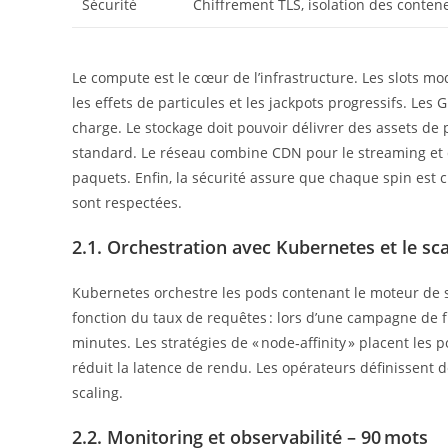
Sécurité
Chiffrement TLS, isolation des conten
Le compute est le cœur de l’infrastructure. Les slots m
les effets de particules et les jackpots progressifs. Le
charge. Le stockage doit pouvoir délivrer des assets de
standard. Le réseau combine CDN pour le streaming et d
paquets. Enfin, la sécurité assure que chaque spin est c
sont respectées.
2.1. Orchestration avec Kubernetes et le sc
Kubernetes orchestre les pods contenant le moteur de sl
fonction du taux de requêtes : lors d’une campagne de 
minutes. Les stratégies de « node‑affinity » placent les
réduit la latence de rendu. Les opérateurs définissent d
scaling.
2.2. Monitoring et observabilité – 90 mots