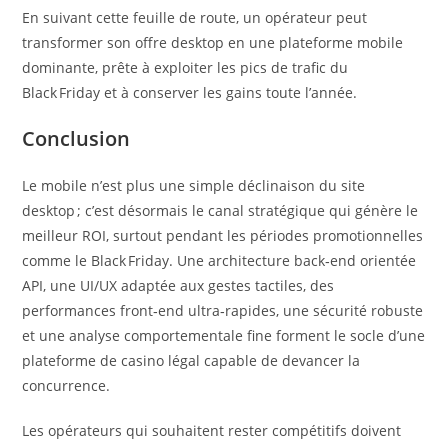
En suivant cette feuille de route, un opérateur peut
transformer son offre desktop en une plateforme mobile
dominante, prête à exploiter les pics de trafic du
Black Friday et à conserver les gains toute l’année.
Conclusion
Le mobile n’est plus une simple déclinaison du site
desktop ; c’est désormais le canal stratégique qui génère le
meilleur ROI, surtout pendant les périodes promotionnelles
comme le Black Friday. Une architecture back‑end orientée
API, une UI/UX adaptée aux gestes tactiles, des
performances front‑end ultra‑rapides, une sécurité robuste
et une analyse comportementale fine forment le socle d’une
plateforme de casino légal capable de devancer la
concurrence.
Les opérateurs qui souhaitent rester compétitifs doivent