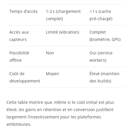
Temps d’accès
1‑2 s (chargement
< 1 s (cache
complet)
pré‑chargé)
Accès aux
Limité (vibration)
Complet
capteurs
(biométrie, GPS)
Possibilité
Non
Oui (service
offline
workers)
Coût de
Moyen
Élevé (maintien
développement
des builds)
Cette table montre que, même si le coût initial est plus
élevé, les gains en rétention et en conversion justifient
largement l’investissement pour les plateformes
ambitieuses.