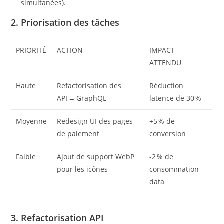
simultanées).
2. Priorisation des tâches
PRIORITÉ
ACTION
IMPACT
ATTENDU
Haute
Refactorisation des
Réduction
API → GraphQL
latence de 30 %
Moyenne
Redesign UI des pages
+5 % de
de paiement
conversion
Faible
Ajout de support WebP
-2 % de
pour les icônes
consommation
data
3. Refactorisation API