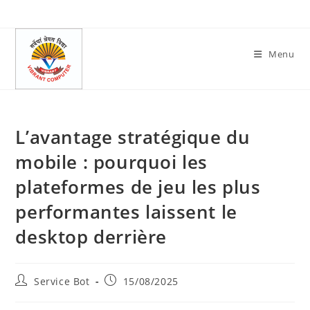
Skip
to
content
Menu
L’avantage stratégique du
mobile : pourquoi les
plateformes de jeu les plus
performantes laissent le
desktop derrière
Post
Post
Service Bot
15/08/2025
author:
published: