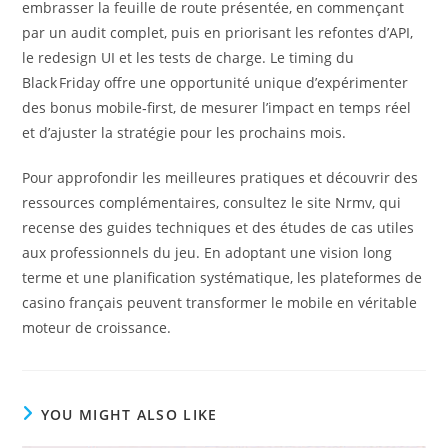
embrasser la feuille de route présentée, en commençant
par un audit complet, puis en priorisant les refontes d’API,
le redesign UI et les tests de charge. Le timing du
Black Friday offre une opportunité unique d’expérimenter
des bonus mobile‑first, de mesurer l’impact en temps réel
et d’ajuster la stratégie pour les prochains mois.
Pour approfondir les meilleures pratiques et découvrir des
ressources complémentaires, consultez le site Nrmv, qui
recense des guides techniques et des études de cas utiles
aux professionnels du jeu. En adoptant une vision long
terme et une planification systématique, les plateformes de
casino français peuvent transformer le mobile en véritable
moteur de croissance.
YOU MIGHT ALSO LIKE