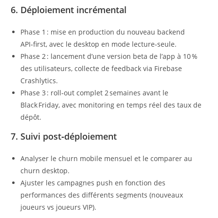
6. Déploiement incrémental
Phase 1 : mise en production du nouveau backend
API‑first, avec le desktop en mode lecture‑seule.
Phase 2 : lancement d’une version beta de l’app à 10 %
des utilisateurs, collecte de feedback via Firebase
Crashlytics.
Phase 3 : roll‑out complet 2 semaines avant le
Black Friday, avec monitoring en temps réel des taux de
dépôt.
7. Suivi post‑déploiement
Analyser le churn mobile mensuel et le comparer au
churn desktop.
Ajuster les campagnes push en fonction des
performances des différents segments (nouveaux
joueurs vs joueurs VIP).