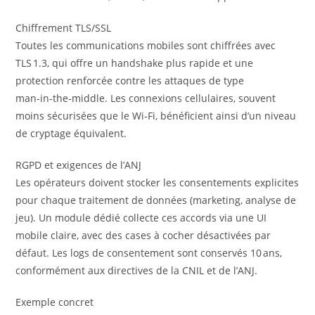
Chiffrement TLS/SSL
Toutes les communications mobiles sont chiffrées avec
TLS 1.3, qui offre un handshake plus rapide et une
protection renforcée contre les attaques de type
man‑in‑the‑middle. Les connexions cellulaires, souvent
moins sécurisées que le Wi‑Fi, bénéficient ainsi d’un niveau
de cryptage équivalent.
RGPD et exigences de l’ANJ
Les opérateurs doivent stocker les consentements explicites
pour chaque traitement de données (marketing, analyse de
jeu). Un module dédié collecte ces accords via une UI
mobile claire, avec des cases à cocher désactivées par
défaut. Les logs de consentement sont conservés 10 ans,
conformément aux directives de la CNIL et de l’ANJ.
Exemple concret