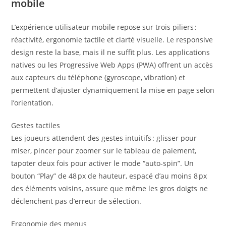
mobile
L’expérience utilisateur mobile repose sur trois piliers :
réactivité, ergonomie tactile et clarté visuelle. Le responsive
design reste la base, mais il ne suffit plus. Les applications
natives ou les Progressive Web Apps (PWA) offrent un accès
aux capteurs du téléphone (gyroscope, vibration) et
permettent d’ajuster dynamiquement la mise en page selon
l’orientation.
Gestes tactiles
Les joueurs attendent des gestes intuitifs : glisser pour
miser, pincer pour zoomer sur le tableau de paiement,
tapoter deux fois pour activer le mode “auto‑spin”. Un
bouton “Play” de 48 px de hauteur, espacé d’au moins 8 px
des éléments voisins, assure que même les gros doigts ne
déclenchent pas d’erreur de sélection.
Ergonomie des menus