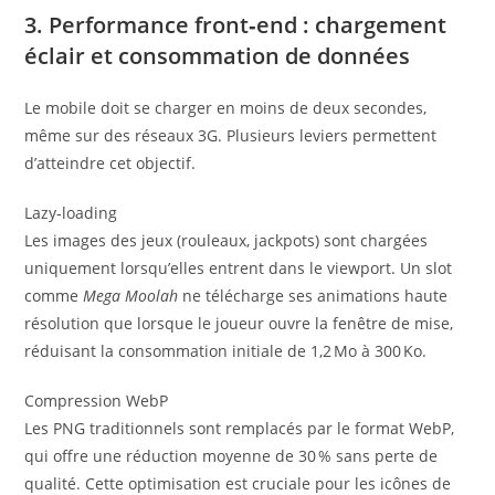
3. Performance front‑end : chargement
éclair et consommation de données
Le mobile doit se charger en moins de deux secondes,
même sur des réseaux 3G. Plusieurs leviers permettent
d’atteindre cet objectif.
Lazy‑loading
Les images des jeux (rouleaux, jackpots) sont chargées
uniquement lorsqu’elles entrent dans le viewport. Un slot
comme
Mega Moolah
ne télécharge ses animations haute
résolution que lorsque le joueur ouvre la fenêtre de mise,
réduisant la consommation initiale de 1,2 Mo à 300 Ko.
Compression WebP
Les PNG traditionnels sont remplacés par le format WebP,
qui offre une réduction moyenne de 30 % sans perte de
qualité. Cette optimisation est cruciale pour les icônes de