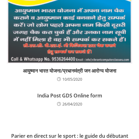
आयुष्मान भारत योजना/प्रधानमंत्री जन आरोग्य योजना
10/05/2020
India Post GDS Online form
26/04/2020
Parier en direct sur le sport : le guide du débutant