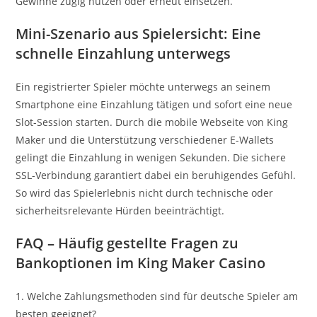
Gewinne zügig nutzen oder erneut einsetzen.
Mini-Szenario aus Spielersicht: Eine
schnelle Einzahlung unterwegs
Ein registrierter Spieler möchte unterwegs an seinem
Smartphone eine Einzahlung tätigen und sofort eine neue
Slot-Session starten. Durch die mobile Webseite von King
Maker und die Unterstützung verschiedener E-Wallets
gelingt die Einzahlung in wenigen Sekunden. Die sichere
SSL-Verbindung garantiert dabei ein beruhigendes Gefühl.
So wird das Spielerlebnis nicht durch technische oder
sicherheitsrelevante Hürden beeinträchtigt.
FAQ – Häufig gestellte Fragen zu
Bankoptionen im King Maker Casino
1. Welche Zahlungsmethoden sind für deutsche Spieler am
besten geeignet?