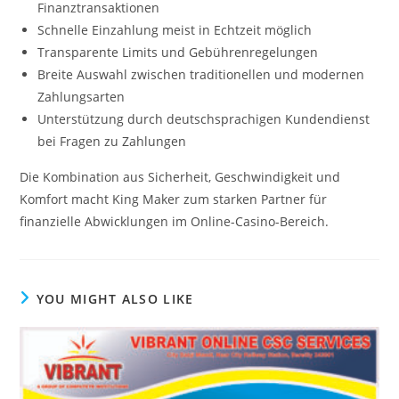
Finanztransaktionen
Schnelle Einzahlung meist in Echtzeit möglich
Transparente Limits und Gebührenregelungen
Breite Auswahl zwischen traditionellen und modernen
Zahlungsarten
Unterstützung durch deutschsprachigen Kundendienst
bei Fragen zu Zahlungen
Die Kombination aus Sicherheit, Geschwindigkeit und
Komfort macht King Maker zum starken Partner für
finanzielle Abwicklungen im Online-Casino-Bereich.
YOU MIGHT ALSO LIKE