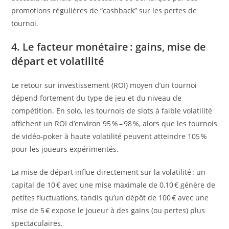
promotions régulières de “cashback” sur les pertes de
tournoi.
4. Le facteur monétaire : gains, mise de
départ et volatilité
Le retour sur investissement (ROI) moyen d’un tournoi
dépend fortement du type de jeu et du niveau de
compétition. En solo, les tournois de slots à faible volatilité
affichent un ROI d’environ 95 % – 98 %, alors que les tournois
de vidéo‑poker à haute volatilité peuvent atteindre 105 %
pour les joueurs expérimentés.
La mise de départ influe directement sur la volatilité : un
capital de 10 € avec une mise maximale de 0,10 € génère de
petites fluctuations, tandis qu’un dépôt de 100 € avec une
mise de 5 € expose le joueur à des gains (ou pertes) plus
spectaculaires.