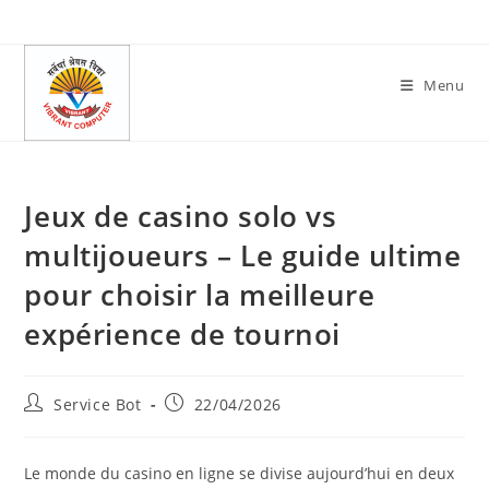
Skip
to
content
Menu
Jeux de casino solo vs
multijoueurs – Le guide ultime
pour choisir la meilleure
expérience de tournoi
Post
Post
Service Bot
22/04/2026
author:
published:
Le monde du casino en ligne se divise aujourd’hui en deux