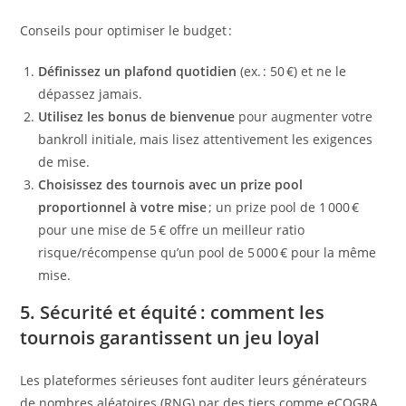
Conseils pour optimiser le budget :
Définissez un plafond quotidien
(ex. : 50 €) et ne le
dépassez jamais.
Utilisez les bonus de bienvenue
pour augmenter votre
bankroll initiale, mais lisez attentivement les exigences
de mise.
Choisissez des tournois avec un prize pool
proportionnel à votre mise
; un prize pool de 1 000 €
pour une mise de 5 € offre un meilleur ratio
risque/récompense qu’un pool de 5 000 € pour la même
mise.
5. Sécurité et équité : comment les
tournois garantissent un jeu loyal
Les plateformes sérieuses font auditer leurs générateurs
de nombres aléatoires (RNG) par des tiers comme eCOGRA