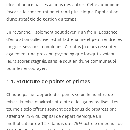
être influencé par les actions des autres. Cette autonomie
favorise la concentration et rend plus simple l’application
d’une stratégie de gestion du temps.
En revanche, l’isolement peut devenir un frein. L’absence
d’émulation collective réduit l’adrénaline et peut rendre les
longues sessions monotones. Certains joueurs ressentent
également une pression psychologique lorsqu’ils voient
leurs scores stagnés, sans le soutien d’une communauté
pour les encourager.
1.1. Structure de points et primes
Chaque partie rapporte des points selon le nombre de
mises, la mise maximale atteinte et les gains réalisés. Les
tournois solo offrent souvent des bonus de progression :
atteindre 25 % du capital de départ débloque un
multiplicateur de 1,2 ×, tandis que 75 % octroie un bonus de