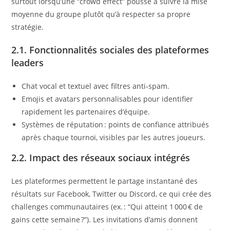
surtout lorsqu’une “crowd effect” pousse à suivre la mise
moyenne du groupe plutôt qu’à respecter sa propre
stratégie.
2.1. Fonctionnalités sociales des plateformes
leaders
Chat vocal et textuel avec filtres anti‑spam.
Emojis et avatars personnalisables pour identifier
rapidement les partenaires d’équipe.
Systèmes de réputation : points de confiance attribués
après chaque tournoi, visibles par les autres joueurs.
2.2. Impact des réseaux sociaux intégrés
Les plateformes permettent le partage instantané des
résultats sur Facebook, Twitter ou Discord, ce qui crée des
challenges communautaires (ex. : “Qui atteint 1 000 € de
gains cette semaine ?”). Les invitations d’amis donnent