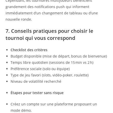
Cependant, les tournoires multijoueurs bénéficient
grandement des notifications push qui informent
immédiatement d’un changement de tableau ou d’une
nouvelle ronde.
7. Conseils pratiques pour choisir le
tournoi qui vous correspond
Checklist des critères
Budget disponible (mise de départ, bonus de bienvenue)
Temps libre quotidien (sessions de 15 min vs 2 h)
Préférence sociale (solo ou équipe)
Type de jeu favori (slots, vidéo‑poker, roulette)
Niveau de volatilité recherché
Étapes pour tester sans risque
Créez un compte sur une plateforme proposant un
mode démo.