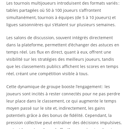
Les tournois multijoueurs introduisent des formats variés :
tables partagées où 50 à 100 joueurs s’affrontent
simultanément, tournois à équipes (de 5 à 10 joueurs) et
ligues saisonnières qui s’étalent sur plusieurs semaines.
Les salons de discussion, souvent intégrés directement
dans la plateforme, permettent d’échanger des astuces en
temps réel. Les flux en direct, quant à eux, offrent une
visibilité sur les stratégies des meilleurs joueurs, tandis
que les classements publics affichent les scores en temps
réel, créant une compétition visible à tous.
Cette dynamique de groupe booste l’engagement : les
joueurs sont incités à rester connectés pour ne pas perdre
leur place dans le classement, ce qui augmente le temps
moyen passé sur le site et, indirectement, les gains
potentiels grâce à des bonus de fidélité. Cependant, la
pression collective peut entraîner des décisions impulsives,