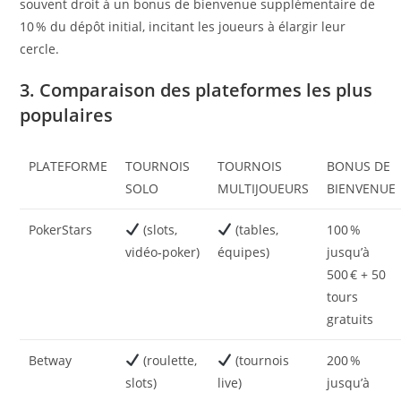
souvent droit à un bonus de bienvenue supplémentaire de
10 % du dépôt initial, incitant les joueurs à élargir leur
cercle.
3. Comparaison des plateformes les plus
populaires
PLATEFORME
TOURNOIS
TOURNOIS
BONUS DE
SOLO
MULTIJOUEURS
BIENVENUE
PokerStars
(slots,
(tables,
100 %
vidéo‑poker)
équipes)
jusqu’à
500 € + 50
tours
gratuits
Betway
(roulette,
(tournois
200 %
slots)
live)
jusqu’à