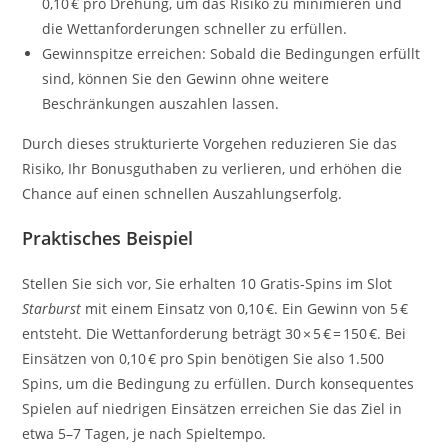
0,10 € pro Drehung, um das Risiko zu minimieren und
die Wettanforderungen schneller zu erfüllen.
Gewinnspitze erreichen: Sobald die Bedingungen erfüllt
sind, können Sie den Gewinn ohne weitere
Beschränkungen auszahlen lassen.
Durch dieses strukturierte Vorgehen reduzieren Sie das
Risiko, Ihr Bonusguthaben zu verlieren, und erhöhen die
Chance auf einen schnellen Auszahlungserfolg.
Praktisches Beispiel
Stellen Sie sich vor, Sie erhalten 10 Gratis‑Spins im Slot
Starburst
mit einem Einsatz von 0,10 €. Ein Gewinn von 5 €
entsteht. Die Wettanforderung beträgt 30 × 5 € = 150 €. Bei
Einsätzen von 0,10 € pro Spin benötigen Sie also 1.500
Spins, um die Bedingung zu erfüllen. Durch konsequentes
Spielen auf niedrigen Einsätzen erreichen Sie das Ziel in
etwa 5–7 Tagen, je nach Spieltempo.