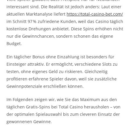
interessant sind. Die Realität ist jedoch anders: Laut einer
aktuellen Marktanalyse liefert
https://total-casino-bet.com/
im Schnitt 97 % zufriedene Kunden, weil das Casino täglich
kostenlose Drehungen anbietet. Diese Spins erhöhen nicht
nur die Gewinnchancen, sondern schonen das eigene
Budget.
Ein täglicher Bonus ohne Einzahlung ist besonders für
Einsteiger attraktiv. Er ermöglicht, verschiedene Slots zu
testen, ohne eigenes Geld zu riskieren. Gleichzeitig
profitieren erfahrene Spieler davon, weil sie zusätzliche
Gewinnpotenziale erschließen können.
Im Folgenden zeigen wir, wie Sie das Maximum aus den
täglichen Gratis‑Spins bei Total Casino herausholen – von
der optimalen Spielauswahl bis zum cleveren Einsatz der
gewonnenen Gewinne.