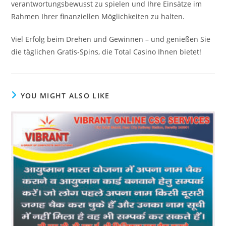
verantwortungsbewusst zu spielen und Ihre Einsätze im
Rahmen Ihrer finanziellen Möglichkeiten zu halten.
Viel Erfolg beim Drehen und Gewinnen – und genießen Sie
die täglichen Gratis‑Spins, die Total Casino Ihnen bietet!
YOU MIGHT ALSO LIKE