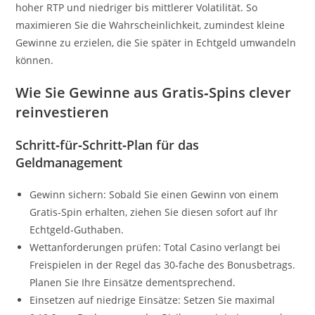
hoher RTP und niedriger bis mittlerer Volatilität. So
maximieren Sie die Wahrscheinlichkeit, zumindest kleine
Gewinne zu erzielen, die Sie später in Echtgeld umwandeln
können.
Wie Sie Gewinne aus Gratis‑Spins clever
reinvestieren
Schritt‑für‑Schritt‑Plan für das
Geldmanagement
Gewinn sichern: Sobald Sie einen Gewinn von einem
Gratis‑Spin erhalten, ziehen Sie diesen sofort auf Ihr
Echtgeld‑Guthaben.
Wettanforderungen prüfen: Total Casino verlangt bei
Freispielen in der Regel das 30‑fache des Bonusbetrags.
Planen Sie Ihre Einsätze dementsprechend.
Einsetzen auf niedrige Einsätze: Setzen Sie maximal