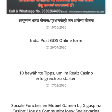
आयुष्मान भारत योजना/प्रधानमंत्री जन आरोग्य योजना
10/05/2020
India Post GDS Online form
26/04/2020
10 bewährte Tipps, um im Realz Casino
erfolgreich zu starten
17/02/2026
Sociale Functies en Mobiel Gamen bij Gigaspinz
Casino: Hoe de Community Jouw Spelervaring