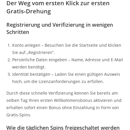
Der Weg vom ersten Klick zur ersten
Gratis‑Drehung
Registrierung und Verifizierung in wenigen
Schritten
Konto anlegen – Besuchen Sie die Startseite und klicken
Sie auf „Registrieren“.
Persönliche Daten eingeben – Name, Adresse und E‑Mail
werden benötigt.
Identität bestätigen – Laden Sie einen gültigen Ausweis
hoch, um die Lizenzanforderungen zu erfüllen.
Durch diese schnelle Verifizierung können Sie bereits am
selben Tag Ihren ersten Willkommensbonus aktivieren und
erhalten sofort einen Bonus ohne Einzahlung in Form von
Gratis‑Spins.
Wie die täglichen Spins freigeschaltet werden