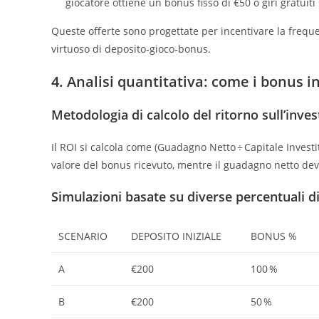
giocatore ottiene un bonus fisso di €50 o giri gratuiti 
Queste offerte sono progettate per incentivare la freque
virtuoso di deposito‑gioco‑bonus.
4. Analisi quantitativa: come i bonus i
Metodologia di calcolo del ritorno sull’inve
Il ROI si calcola come (Guadagno Netto ÷ Capitale Investito
valore del bonus ricevuto, mentre il guadagno netto dev
Simulazioni basate su diverse percentuali d
SCENARIO
DEPOSITO INIZIALE
BONUS %
A
€200
100 %
B
€200
50 %