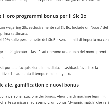
e i loro programmi bonus per il Sic Bo
 con wagering 25x esclusivamente sul Sic Bo. Include un “boost” del
 prima settimana.
10 % sulle perdite nette del Sic Bo, senza limiti di importo ma con
 primi 20 giocatori classificati ricevono una quota del montepremi
Bo.
sit punta all’acquisizione immediata, il cashback favorisce la
titivo che aumenta il tempo medio di gioco.
ficiale, gamification e nuovi bonus
ando la personalizzazione dei bonus. Algoritmi di machine learning
 offerte su misura: ad esempio, un bonus “dynamic match” che var