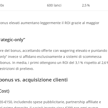
0x
600 lanci
2,5 %
 bonus elevati aumentano leggermente il ROI grazie al maggior
rategic‑only”
ore del bonus, accettando offerte con wagering elevato e puntando
c‑only” invece si affidano esclusivamente a sistemi di scommessa
e bonus. In media, i primi ottengono un ROI del 3,1 % rispetto al 2,6 
strizioni di prelievo.
i bonus vs. acquisizione clienti
Cost)
20‑€150, includendo spese pubblicitarie, partnership affiliate e
 primo deposito, il casinò investe circa €200 per ogni nuovo