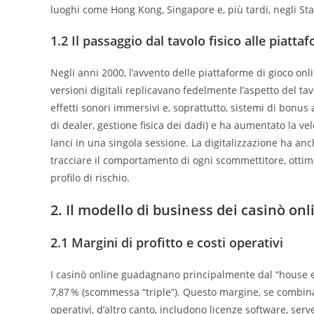
luoghi come Hong Kong, Singapore e, più tardi, negli Stat
1.2 Il passaggio dal tavolo fisico alle piatt
Negli anni 2000, l’avvento delle piattaforme di gioco onli
versioni digitali replicavano fedelmente l’aspetto del ta
effetti sonori immersivi e, soprattutto, sistemi di bonus
di dealer, gestione fisica dei dadi) e ha aumentato la vel
lanci in una singola sessione. La digitalizzazione ha anc
tracciare il comportamento di ogni scommettitore, ottimi
profilo di rischio.
2. Il modello di business dei casinò onli
2.1 Margini di profitto e costi operativi
I casinò online guadagnano principalmente dal “house ed
7,87 % (scommessa “triple”). Questo margine, se combinato
operativi, d’altro canto, includono licenze software, serv