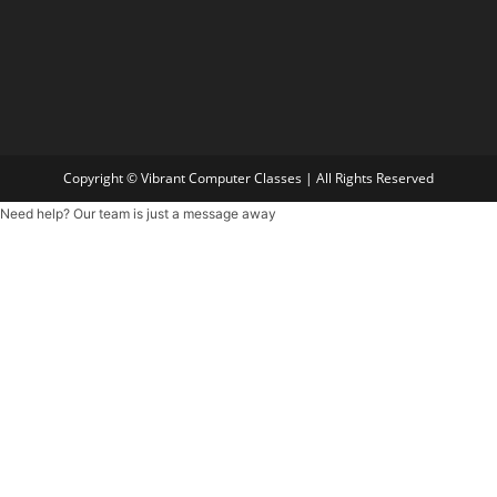
Copyright © Vibrant Computer Classes | All Rights Reserved
Need help? Our team is just a message away