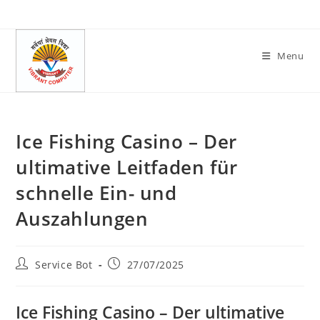
Skip
to
content
Menu
Ice Fishing Casino – Der
ultimative Leitfaden für
schnelle Ein- und
Auszahlungen
Post
Post
Service Bot
27/07/2025
author:
published:
Ice Fishing Casino – Der ultimative