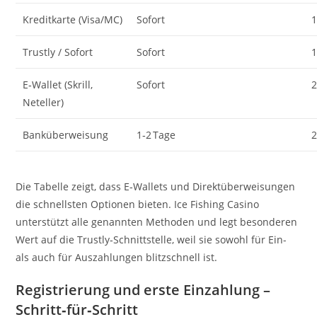
Kreditkarte (Visa/MC)
Sofort
1
Trustly / Sofort
Sofort
1
E‑Wallet (Skrill,
Sofort
2
Neteller)
Banküberweisung
1‑2 Tage
2
Die Tabelle zeigt, dass E‑Wallets und Direktüberweisungen
die schnellsten Optionen bieten. Ice Fishing Casino
unterstützt alle genannten Methoden und legt besonderen
Wert auf die Trustly‑Schnittstelle, weil sie sowohl für Ein-
als auch für Auszahlungen blitzschnell ist.
Registrierung und erste Einzahlung –
Schritt‑für‑Schritt