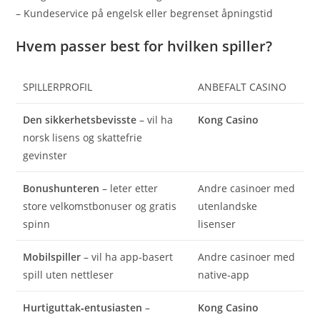
– Kundeservice på engelsk eller begrenset åpningstid
Hvem passer best for hvilken spiller?
SPILLERPROFIL
ANBEFALT CASINO
Den sikkerhetsbevisste
– vil ha
Kong Casino
norsk lisens og skattefrie
gevinster
Bonushunteren
– leter etter
Andre casinoer med
store velkomstbonuser og gratis
utenlandske
spinn
lisenser
Mobilspiller
– vil ha app‑basert
Andre casinoer med
spill uten nettleser
native‑app
Hurtiguttak‑entusiasten
–
Kong Casino