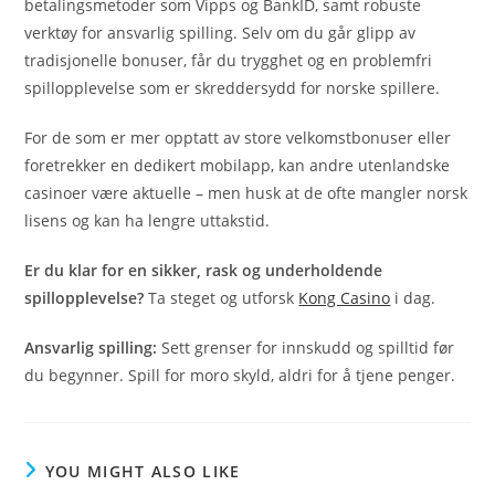
betalingsmetoder som Vipps og BankID, samt robuste
verktøy for ansvarlig spilling. Selv om du går glipp av
tradisjonelle bonuser, får du trygghet og en problemfri
spillopplevelse som er skreddersydd for norske spillere.
For de som er mer opptatt av store velkomstbonuser eller
foretrekker en dedikert mobilapp, kan andre utenlandske
casinoer være aktuelle – men husk at de ofte mangler norsk
lisens og kan ha lengre uttakstid.
Er du klar for en sikker, rask og underholdende
spillopplevelse?
Ta steget og utforsk
Kong Casino
i dag.
Ansvarlig spilling:
Sett grenser for innskudd og spilltid før
du begynner. Spill for moro skyld, aldri for å tjene penger.
YOU MIGHT ALSO LIKE