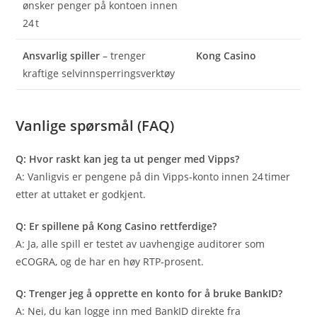
ønsker penger på kontoen innen
24 t
Ansvarlig spiller
– trenger
Kong Casino
kraftige selvinnsperringsverktøy
Vanlige spørsmål (FAQ)
Q: Hvor raskt kan jeg ta ut penger med Vipps?
A: Vanligvis er pengene på din Vipps‑konto innen 24 timer
etter at uttaket er godkjent.
Q: Er spillene på Kong Casino rettferdige?
A: Ja, alle spill er testet av uavhengige auditorer som
eCOGRA, og de har en høy RTP‑prosent.
Q: Trenger jeg å opprette en konto for å bruke BankID?
A: Nei, du kan logge inn med BankID direkte fra