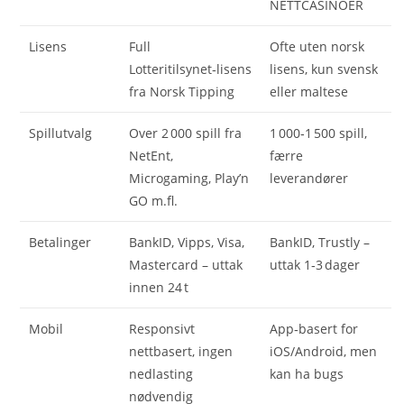
NETTCASINOER
Lisens
Full
Ofte uten norsk
Lotteritilsynet‑lisens
lisens, kun svensk
fra Norsk Tipping
eller maltese
Spillutvalg
Over 2 000 spill fra
1 000‑1 500 spill,
NetEnt,
færre
Microgaming, Play’n
leverandører
GO m.fl.
Betalinger
BankID, Vipps, Visa,
BankID, Trustly –
Mastercard – uttak
uttak 1‑3 dager
innen 24 t
Mobil
Responsivt
App‑basert for
nettbasert, ingen
iOS/Android, men
nedlasting
kan ha bugs
nødvendig