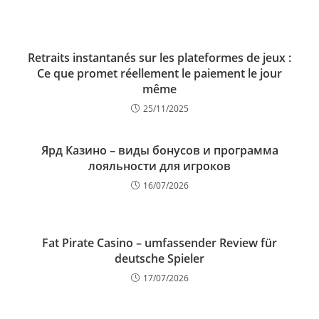
Retraits instantanés sur les plateformes de jeux :
Ce que promet réellement le paiement le jour
même
25/11/2025
Ярд Казино – виды бонусов и программа
лояльности для игроков
16/07/2026
Fat Pirate Casino – umfassender Review für
deutsche Spieler
17/07/2026