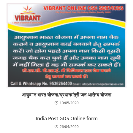
आयुष्मान भारत योजना/प्रधानमंत्री जन आरोग्य योजना
10/05/2020
India Post GDS Online form
26/04/2020