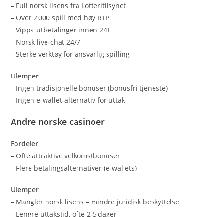
– Full norsk lisens fra Lotteritilsynet
– Over 2 000 spill med høy RTP
– Vipps‑utbetalinger innen 24 t
– Norsk live‑chat 24/7
– Sterke verktøy for ansvarlig spilling
Ulemper
– Ingen tradisjonelle bonuser (bonusfri tjeneste)
– Ingen e‑wallet‑alternativ for uttak
Andre norske casinoer
Fordeler
– Ofte attraktive velkomstbonuser
– Flere betalingsalternativer (e‑wallets)
Ulemper
– Mangler norsk lisens – mindre juridisk beskyttelse
– Lengre uttakstid, ofte 2‑5 dager