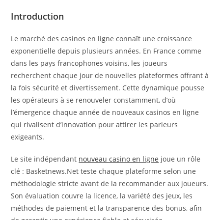
Introduction
Le marché des casinos en ligne connaît une croissance
exponentielle depuis plusieurs années. En France comme
dans les pays francophones voisins, les joueurs
recherchent chaque jour de nouvelles plateformes offrant à
la fois sécurité et divertissement. Cette dynamique pousse
les opérateurs à se renouveler constamment, d’où
l’émergence chaque année de nouveaux casinos en ligne
qui rivalisent d’innovation pour attirer les parieurs
exigeants.
Le site indépendant
nouveau casino en ligne
joue un rôle
clé : Basketnews.Net teste chaque plateforme selon une
méthodologie stricte avant de la recommander aux joueurs.
Son évaluation couvre la licence, la variété des jeux, les
méthodes de paiement et la transparence des bonus, afin