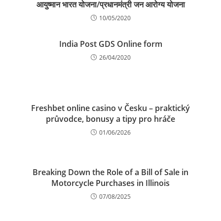
आयुष्मान भारत योजना/प्रधानमंत्री जन आरोग्य योजना
10/05/2020
India Post GDS Online form
26/04/2020
Freshbet online casino v Česku – praktický
průvodce, bonusy a tipy pro hráče
01/06/2026
Breaking Down the Role of a Bill of Sale in
Motorcycle Purchases in Illinois
07/08/2025