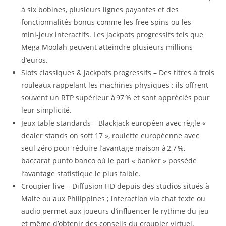
à six bobines, plusieurs lignes payantes et des
fonctionnalités bonus comme les free spins ou les
mini‑jeux interactifs. Les jackpots progressifs tels que
Mega Moolah peuvent atteindre plusieurs millions
d’euros.
Slots classiques & jackpots progressifs – Des titres à trois
rouleaux rappelant les machines physiques ; ils offrent
souvent un RTP supérieur à 97 % et sont appréciés pour
leur simplicité.
Jeux table standards – Blackjack européen avec règle «
dealer stands on soft 17 », roulette européenne avec
seul zéro pour réduire l’avantage maison à 2,7 %,
baccarat punto banco où le pari « banker » possède
l’avantage statistique le plus faible.
Croupier live – Diffusion HD depuis des studios situés à
Malte ou aux Philippines ; interaction via chat texte ou
audio permet aux joueurs d’influencer le rythme du jeu
et même d’obtenir des conseils du croupier virtuel.