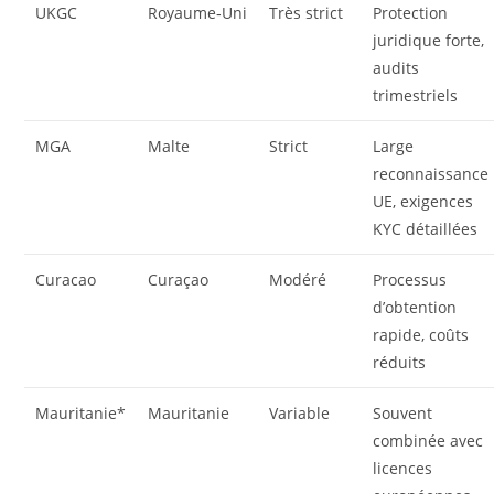
UKGC
Royaume‑Uni
Très strict
Protection
juridique forte,
audits
trimestriels
MGA
Malte
Strict
Large
reconnaissance
UE, exigences
KYC détaillées
Curacao
Curaçao
Modéré
Processus
d’obtention
rapide, coûts
réduits
Mauritanie*
Mauritanie
Variable
Souvent
combinée avec
licences