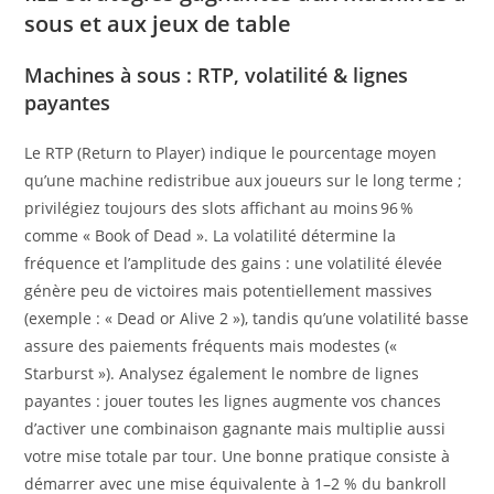
sous et aux jeux de table
Machines à sous : RTP, volatilité & lignes
payantes
Le RTP (Return to Player) indique le pourcentage moyen
qu’une machine redistribue aux joueurs sur le long terme ;
privilégiez toujours des slots affichant au moins 96 %
comme « Book of Dead ». La volatilité détermine la
fréquence et l’amplitude des gains : une volatilité élevée
génère peu de victoires mais potentiellement massives
(exemple : « Dead or Alive 2 »), tandis qu’une volatilité basse
assure des paiements fréquents mais modestes («
Starburst »). Analysez également le nombre de lignes
payantes : jouer toutes les lignes augmente vos chances
d’activer une combinaison gagnante mais multiplie aussi
votre mise totale par tour. Une bonne pratique consiste à
démarrer avec une mise équivalente à 1–2 % du bankroll