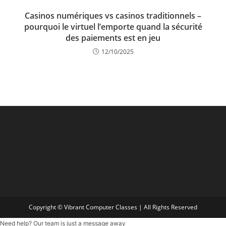
Casinos numériques vs casinos traditionnels –
pourquoi le virtuel l’emporte quand la sécurité
des paiements est en jeu
12/10/2025
Copyright © Vibrant Computer Classes | All Rights Reserved
Need help? Our team is just a message away