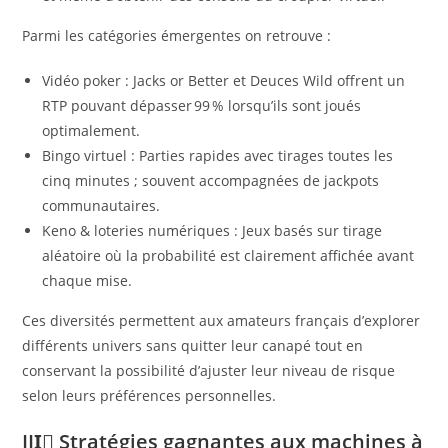
Parmi les catégories émergentes on retrouve :
Vidéo poker : Jacks or Better et Deuces Wild offrent un
RTP pouvant dépasser 99 % lorsqu’ils sont joués
optimalement.
Bingo virtuel : Parties rapides avec tirages toutes les
cinq minutes ; souvent accompagnées de jackpots
communautaires.
Keno & loteries numériques : Jeux basés sur tirage
aléatoire où la probabilité est clairement affichée avant
chaque mise.
Ces diversités permettent aux amateurs français d’explorer
différents univers sans quitter leur canapé tout en
conservant la possibilité d’ajuster leur niveau de risque
selon leurs préférences personnelles.
III️⃣ Stratégies gagnantes aux machines à