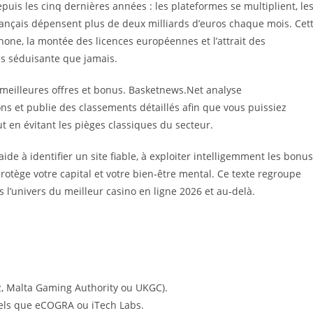
uis les cinq dernières années : les plateformes se multiplient, le
rançais dépensent plus de deux milliards d’euros chaque mois. Cet
one, la montée des licences européennes et l’attrait des
s séduisante que jamais.
 meilleures offres et bonus. Basketnews.Net analyse
ons et publie des classements détaillés afin que vous puissiez
ut en évitant les pièges classiques du secteur.
ide à identifier un site fiable, à exploiter intelligemment les bonus
otège votre capital et votre bien‑être mental. Ce texte regroupe
 l’univers du meilleur casino en ligne 2026 et au‑delà.
z, Malta Gaming Authority ou UKGC).
els que eCOGRA ou iTech Labs.