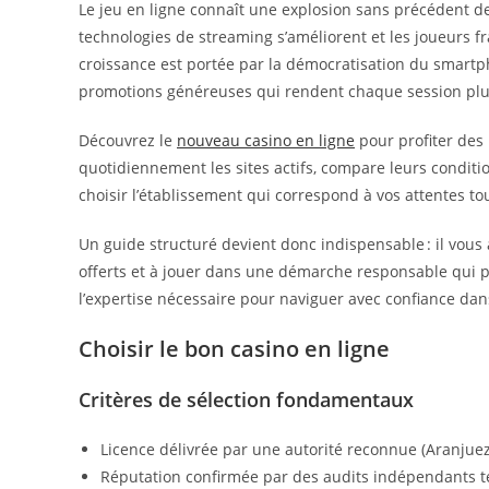
Le jeu en ligne connaît une explosion sans précédent dep
technologies de streaming s’améliorent et les joueurs f
croissance est portée par la démocratisation du smartph
promotions généreuses qui rendent chaque session plu
Découvrez le
nouveau casino en ligne
pour profiter des
quotidiennement les sites actifs, compare leurs conditi
choisir l’établissement qui correspond à vos attentes to
Un guide structuré devient donc indispensable : il vous a
offerts et à jouer dans une démarche responsable qui pr
l’expertise nécessaire pour naviguer avec confiance dans
Choisir le bon casino en ligne
Critères de sélection fondamentaux
Licence délivrée par une autorité reconnue (Aranjue
Réputation confirmée par des audits indépendants t