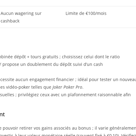
Aucun wagering sur
Limite de €100/mois
cashback
née dépôt + tours gratuits ; choisissez celui dont le ratio
 Y propose un doublement du dépôt suivi d’un cash
nécessite aucun engagement financier ; idéal pour tester un nouvea
nes vidéo‑poker telles que
Joker Poker Pro
.
uelles ; privilégiez ceux avec un plafonnement raisonnable afin
nt
pouvoir retirer vos gains associés au bonus ; il varie généraleme
vertis à leur valeur monétaire réelle (souvent fixé à €0,10). Vérifiez