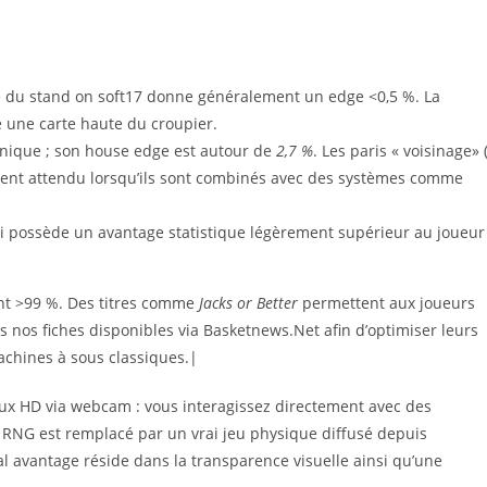
le du stand on soft17 donne généralement un edge <0,5 %. La
 une carte haute du croupier.
unique ; son house edge est autour de
2,7 %
. Les paris « voisinage» 
ement attendu lorsqu’ils sont combinés avec des systèmes comme
i possède un avantage statistique légèrement supérieur au joueur
nt >99 %. Des titres comme
Jacks or Better
permettent aux joueurs
ns nos fiches disponibles via Basketnews.Net afin d’optimiser leurs
achines à sous classiques.|
 flux HD via webcam : vous interagissez directement avec des
 RNG est remplacé par un vrai jeu physique diffusé depuis
l avantage réside dans la transparence visuelle ainsi qu’une