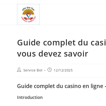
Skip
to
content
Guide complet du casi
vous devez savoir
Post
Post
Service Bot
12/12/2025
author:
published:
Guide complet du casino en ligne 
Introduction