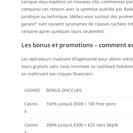
Lorsque vous explorez un nouveau site, commencez par f
comparez ces retours avec la synthèse publiée par Bas
juridique ou technique. Méfiez‑vous surtout des promesse
garanti” sont souvent synonymes de clauses cachées très
certaine après quelques tours seulement.
Les bonus et promotions – comment en 
Les opérateurs rivalisent d’ingéniosité pour attirer votre
tours gratuits sans mise minimale ou cashback hebdomad
en maîtrisant vos risques financiers.
CASINO
BONUS D’ACCUEIL
Casino
100% jusqu’à €500 + 100 free spins
X
Casino
200% jusqu’à €300 + €25 sans dépôt
Y