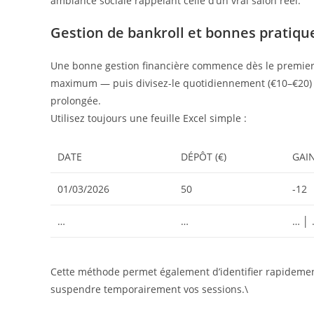
ambiance sociale rappelant celle d’un vrai salon réel.
Gestion de bankroll et bonnes pratiqu
Une bonne gestion financière commence dès le premier 
maximum — puis divisez-le quotidiennement (€10–€20) af
prolongée.
Utilisez toujours une feuille Excel simple :
DATE
DÉPÔT (€)
GAIN
01/03/2026
50
-12
…
…
… │
Cette méthode permet également d’identifier rapidement
suspendre temporairement vos sessions.\