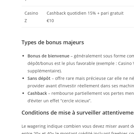
Casino
Cashback quotidien 15% + pari gratuit
Z
€10
Types de bonus majeurs
Bonus de bienvenue
– généralement sous forme combi
dépôt/bonus est le plus favorable (exemple : Casino
supplémentaire).
Sans dépôt
– offre rare mais précieuse car elle ne 
provider avant d’investir réellement dans ses machi
Cashback
– rembourse partiellement vos pertes mens
d’éviter un effet “cercle vicieux”.
Conditions de mise à surveiller attentiveme
Le wagering indique combien vous devez miser avant de 
entre 20× et 40× le montant crédité incluant freebies con