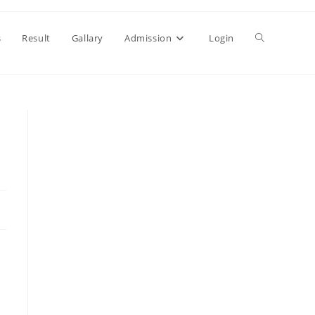
Toggle
s
Result
Gallary
Admission
Login
website
search