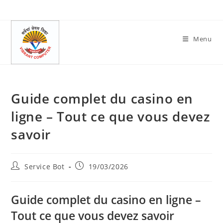
Skip
to
content
Menu
Guide complet du casino en
ligne – Tout ce que vous devez
savoir
Post
Post
Service Bot
19/03/2026
author:
published:
Guide complet du casino en ligne –
Tout ce que vous devez savoir