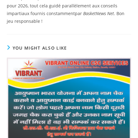
pour 2026, tout cela guidé parallèlement aux conseils
impartiaux fournis constammentpar
BasketNews Net
. Bon
jeu responsable !
YOU MIGHT ALSO LIKE