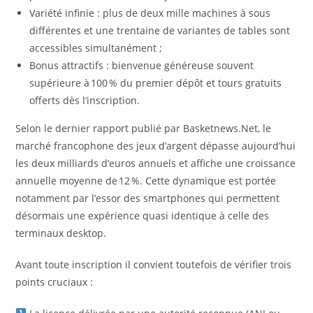
Variété infinie : plus de deux mille machines à sous
différentes et une trentaine de variantes de tables sont
accessibles simultanément ;
Bonus attractifs : bienvenue généreuse souvent
supérieure à 100 % du premier dépôt et tours gratuits
offerts dès l’inscription.
Selon le dernier rapport publié par Basketnews.Net, le
marché francophone des jeux d’argent dépasse aujourd’hui
les deux milliards d’euros annuels et affiche une croissance
annuelle moyenne de 12 %. Cette dynamique est portée
notamment par l’essor des smartphones qui permettent
désormais une expérience quasi identique à celle des
terminaux desktop.
Avant toute inscription il convient toutefois de vérifier trois
points cruciaux :