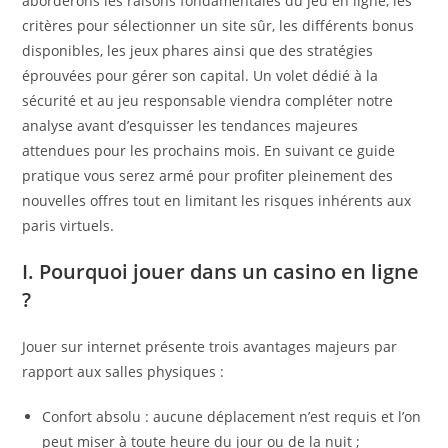
aborderons les raisons fondamentales du jeu en ligne, les
critères pour sélectionner un site sûr, les différents bonus
disponibles, les jeux phares ainsi que des stratégies
éprouvées pour gérer son capital. Un volet dédié à la
sécurité et au jeu responsable viendra compléter notre
analyse avant d’esquisser les tendances majeures
attendues pour les prochains mois. En suivant ce guide
pratique vous serez armé pour profiter pleinement des
nouvelles offres tout en limitant les risques inhérents aux
paris virtuels.
I. Pourquoi jouer dans un casino en ligne
?
Jouer sur internet présente trois avantages majeurs par
rapport aux salles physiques :
Confort absolu : aucune déplacement n’est requis et l’on
peut miser à toute heure du jour ou de la nuit ;