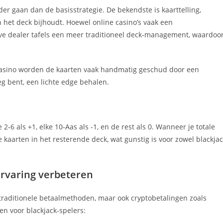
der gaan dan de basisstrategie. De bekendste is kaarttelling,
 het deck bijhoudt. Hoewel online casino’s vaak een
ive dealer tafels een meer traditioneel deck‑management, waardoo
n Casino worden de kaarten vaak handmatig geschud door een
eg bent, een lichte edge behalen.
 2‑6 als +1, elke 10‑Aas als -1, en de rest als 0. Wanneer je totale
 kaarten in het resterende deck, wat gunstig is voor zowel blackja
ervaring verbeteren
 traditionele betaalmethoden, maar ook cryptobetalingen zoals
en voor blackjack‑spelers: