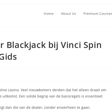
Home
About Us
Premium Course
 Blackjack bij Vinci Spin
Gids
 online casino. Veel nieuwkomers denken dat het alleen draait om
e uitkomst. Een solide begrip van de basisregels is essentieel:
 ligt dan die van de dealer, zonder eroverheen te gaan.