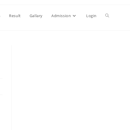
Toggle
s
Result
Gallary
Admission
Login
website
search