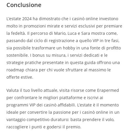
Conclusione
L’estate 2024 ha dimostrato che i casinò online investono
molto in promozioni mirate e servizi esclusivi per premiare
la fedeltà. Il percorso di Mario, Luca e Sara mostra come,
passando dal ciclo di registrazione a quello VIP in tre fasi,
sia possibile trasformare un hobby in una fonte di profitto
sostenibile. I bonus su misura, i servizi dedicati e le
strategie pratiche presentate in questa guida offrono una
roadmap chiara per chi vuole sfruttare al massimo le
offerte estive.
Valuta il tuo livello attuale, visita risorse come Erapermed
per confrontare le migliori piattaforme e iscrivi ai
programmi VIP dei casinò affidabili. L’estate è il momento
ideale per convertire la passione per i casinò online in un
vantaggio competitivo duraturo: basta prendere il volo,
raccogliere i punti e godersi il premio.