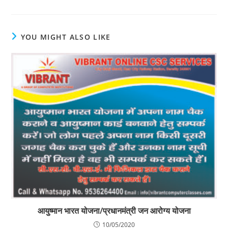
YOU MIGHT ALSO LIKE
आयुष्मान भारत योजना/प्रधानमंत्री जन आरोग्य योजना
10/05/2020