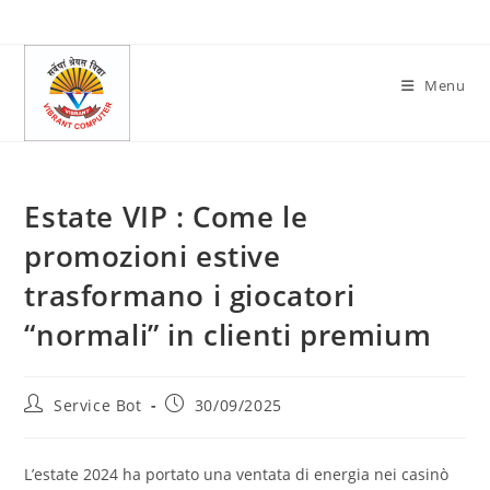
Skip
to
content
Menu
Estate VIP : Come le
promozioni estive
trasformano i giocatori
“normali” in clienti premium
Post
Post
Service Bot
30/09/2025
author:
published:
L’estate 2024 ha portato una ventata di energia nei casinò