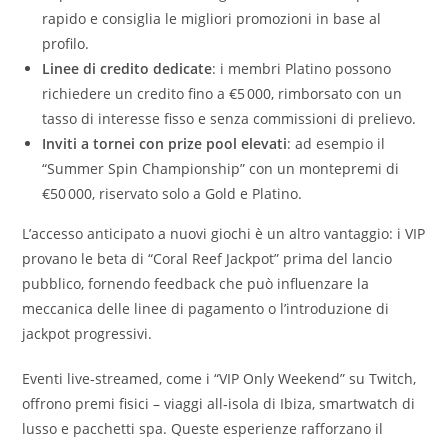
rapido e consiglia le migliori promozioni in base al
profilo.
Linee di credito dedicate
: i membri Platino possono
richiedere un credito fino a €5 000, rimborsato con un
tasso di interesse fisso e senza commissioni di prelievo.
Inviti a tornei con prize pool elevati
: ad esempio il
“Summer Spin Championship” con un montepremi di
€50 000, riservato solo a Gold e Platino.
L’accesso anticipato a nuovi giochi è un altro vantaggio: i VIP
provano le beta di “Coral Reef Jackpot” prima del lancio
pubblico, fornendo feedback che può influenzare la
meccanica delle linee di pagamento o l’introduzione di
jackpot progressivi.
Eventi live‑streamed, come i “VIP Only Weekend” su Twitch,
offrono premi fisici – viaggi all‑isola di Ibiza, smartwatch di
lusso e pacchetti spa. Queste esperienze rafforzano il