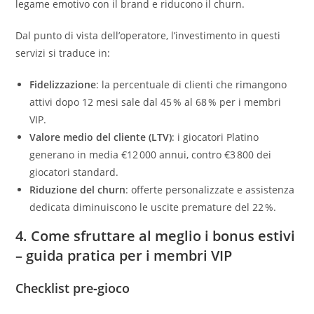
legame emotivo con il brand e riducono il churn.
Dal punto di vista dell’operatore, l’investimento in questi
servizi si traduce in:
Fidelizzazione
: la percentuale di clienti che rimangono
attivi dopo 12 mesi sale dal 45 % al 68 % per i membri
VIP.
Valore medio del cliente (LTV)
: i giocatori Platino
generano in media €12 000 annui, contro €3 800 dei
giocatori standard.
Riduzione del churn
: offerte personalizzate e assistenza
dedicata diminuiscono le uscite premature del 22 %.
4. Come sfruttare al meglio i bonus estivi
– guida pratica per i membri VIP
Checklist pre‑gioco