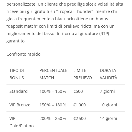
personalizzate. Un cliente che predilige slot a volatilità alta
riceve più giri gratuiti su “Tropical Thunder”, mentre chi
gioca frequentemente a blackjack ottiene un bonus
“deposit match” con limiti di prelievo ridotti ma con un
miglioramento del tasso di ritorno al giocatore (RTP)
garantito.
Confronto rapido:
TIPO DI
PERCENTUALE
LIMITE
DURATA
BONUS
MATCH
PRELIEVO
VALIDITÀ
Standard
100 % – 150 %
€500
7 giorni
VIP Bronze
150 % – 180 %
€1 000
10 giorni
VIP
200 % – 250 %
€2 500
14 giorni
Gold/Platino