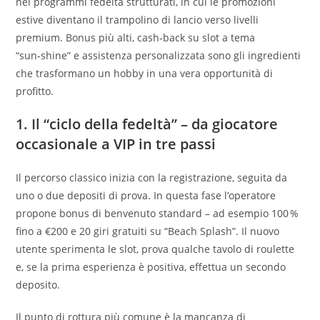
nei programmi fedeltà strutturati, in cui le promozioni
estive diventano il trampolino di lancio verso livelli
premium. Bonus più alti, cash‑back su slot a tema
“sun‑shine” e assistenza personalizzata sono gli ingredienti
che trasformano un hobby in una vera opportunità di
profitto.
1. Il “ciclo della fedeltà” – da giocatore
occasionale a VIP in tre passi
Il percorso classico inizia con la registrazione, seguita da
uno o due depositi di prova. In questa fase l’operatore
propone bonus di benvenuto standard – ad esempio 100 %
fino a €200 e 20 giri gratuiti su “Beach Splash”. Il nuovo
utente sperimenta le slot, prova qualche tavolo di roulette
e, se la prima esperienza è positiva, effettua un secondo
deposito.
Il punto di rottura più comune è la mancanza di