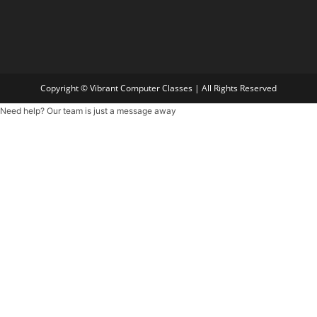
Copyright © Vibrant Computer Classes | All Rights Reserved
Need help? Our team is just a message away