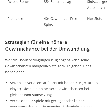
Reload Bonus
35x Bonusbetrag
Slots, ausg
Automaten
Freispiele
40x Gewinn aus Free
Nur Slots
Spins
Strategien für eine höhere
Gewinnchance bei der Umwandlung
Wer die Bonusbedingungen klug angeht, kann seine
Gewinnchancen maßgeblich steigern. Folgende Tipps
helfen dabei:
Setzen Sie vor allem auf Slots mit hoher RTP (Return to
Player). Diese bieten bessere Gewinnchancen bei
gleicher Bonusumsetzung.
Vermeiden Sie Spiele mit geringer oder keiner
Bonusanrechnung wie manche Tischspiele, die den