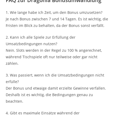
FAQ zur Dragonia Bonusumwandlung
1. Wie lange habe ich Zeit, um den Bonus umzusetzen?
Je nach Bonus zwischen 7 und 14 Tagen. Es ist wichtig, die
Fristen im Blick zu behalten, da der Bonus sonst verfällt.
2. Kann ich alle Spiele zur Erfüllung der
Umsatzbedingungen nutzen?
Nein. Slots werden in der Regel zu 100 % angerechnet,
während Tischspiele oft nur teilweise oder gar nicht
zählen.
3. Was passiert, wenn ich die Umsatzbedingungen nicht
erfülle?
Der Bonus und etwaige damit erzielte Gewinne verfallen.
Deshalb ist es wichtig, die Bedingungen genau zu
beachten.
4. Gibt es maximale Einsätze während der