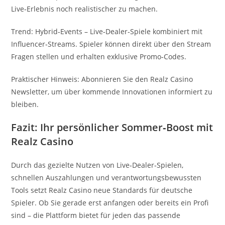
Live‑Erlebnis noch realistischer zu machen.
Trend: Hybrid‑Events – Live‑Dealer‑Spiele kombiniert mit
Influencer‑Streams. Spieler können direkt über den Stream
Fragen stellen und erhalten exklusive Promo‑Codes.
Praktischer Hinweis: Abonnieren Sie den Realz Casino
Newsletter, um über kommende Innovationen informiert zu
bleiben.
Fazit: Ihr persönlicher Sommer‑Boost mit
Realz Casino
Durch das gezielte Nutzen von Live‑Dealer‑Spielen,
schnellen Auszahlungen und verantwortungsbewussten
Tools setzt Realz Casino neue Standards für deutsche
Spieler. Ob Sie gerade erst anfangen oder bereits ein Profi
sind – die Plattform bietet für jeden das passende