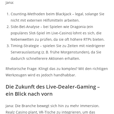
Jana:
Counting‑Methoden beim Blackjack – legal, solange Sie
nicht mit externen Hilfsmitteln arbeiten.
Side‑Bet‑Analyse – bei Spielen wie Dragonia (ein
populäres Slot‑Spiel im Live‑Casino) lohnt es sich, die
Nebenwetten zu prüfen, da sie oft höhere RTPs bieten.
Timing‑Strategie – spielen Sie zu Zeiten mit niedrigerer
Serverauslastung (z. B. frühe Morgenstunden), da Sie
dadurch schnellerere Aktionen erhalten.
Rhetorische Frage: Klingt das zu komplex? Mit den richtigen
Werkzeugen wird es jedoch handhabbar.
Die Zukunft des Live‑Dealer‑Gaming –
ein Blick nach vorn
Jana: Die Branche bewegt sich hin zu mehr Immersion.
Realz Casino plant, VR‑Tische zu integrieren, um das