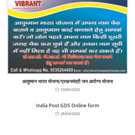
आयुष्मान भारत योजना/प्रधानमंत्री जन आरोग्य योजना
10/05/2020
India Post GDS Online form
26/04/2020