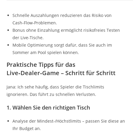
Schnelle Auszahlungen reduzieren das Risiko von
Cash‑Flow‑Problemen.
Bonus ohne Einzahlung ermöglicht risikofreies Testen
der Live‑Tische.
Mobile Optimierung sorgt dafür, dass Sie auch im
Sommer am Pool spielen können.
Praktische Tipps für das
Live‑Dealer‑Game – Schritt für Schritt
Jana: Ich sehe häufig, dass Spieler die Tischlimits
ignorieren. Das führt zu schnellen Verlusten.
1. Wählen Sie den richtigen Tisch
Analyse der Mindest‑/Höchstlimits – passen Sie diese an
Ihr Budget an.