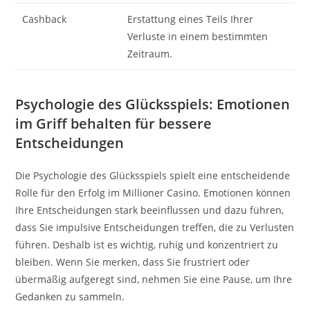
Cashback
Erstattung eines Teils Ihrer
Verluste in einem bestimmten
Zeitraum.
Psychologie des Glücksspiels: Emotionen
im Griff behalten für bessere
Entscheidungen
Die Psychologie des Glücksspiels spielt eine entscheidende
Rolle für den Erfolg im Millioner Casino. Emotionen können
Ihre Entscheidungen stark beeinflussen und dazu führen,
dass Sie impulsive Entscheidungen treffen, die zu Verlusten
führen. Deshalb ist es wichtig, ruhig und konzentriert zu
bleiben. Wenn Sie merken, dass Sie frustriert oder
übermäßig aufgeregt sind, nehmen Sie eine Pause, um Ihre
Gedanken zu sammeln.