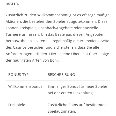
nutzen.
Zusätzlich zu den Willkommensboni gibt es oft regelmäßige
Aktionen, die bestehenden Spielern zugutekommen. Diese
können Freispiele, Cashback-Angebote oder spezielle
Turniere umfassen. Um das Beste aus diesen Angeboten
herauszuholen, sollten Sie regelmäßig die Promotions-Seite
des Casinos besuchen und sicherstellen, dass Sie alle
Anforderungen erfüllen. Hier ist eine Übersicht über einige
der häufigsten Arten von Boni:
BONUS-TYP
BESCHREIBUNG
Willkommensbonus
Einmaliger Bonus für neue Spieler
bei der ersten Einzahlung.
Freispiele
Zusätzliche Spins auf bestimmten
Spielautomaten.