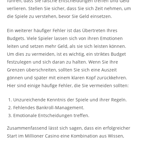
führen, dass Sie falsche Entscheidungen treffen und Geld
verlieren. Stellen Sie sicher, dass Sie sich Zeit nehmen, um
die Spiele zu verstehen, bevor Sie Geld einsetzen.
Ein weiterer häufiger Fehler ist das Übertreten Ihres
Budgets. Viele Spieler lassen sich von ihren Emotionen
leiten und setzen mehr Geld, als sie sich leisten können.
Um dies zu vermeiden, ist es wichtig, ein striktes Budget
festzulegen und sich daran zu halten. Wenn Sie Ihre
Grenzen überschreiten, sollten Sie sich eine Auszeit
gönnen und später mit einem klaren Kopf zurückkehren.
Hier sind einige häufige Fehler, die Sie vermeiden sollten:
Unzureichende Kenntnis der Spiele und ihrer Regeln.
Fehlendes Bankroll-Management.
Emotionale Entscheidungen treffen.
Zusammenfassend lässt sich sagen, dass ein erfolgreicher
Start im Millioner Casino eine Kombination aus Wissen,