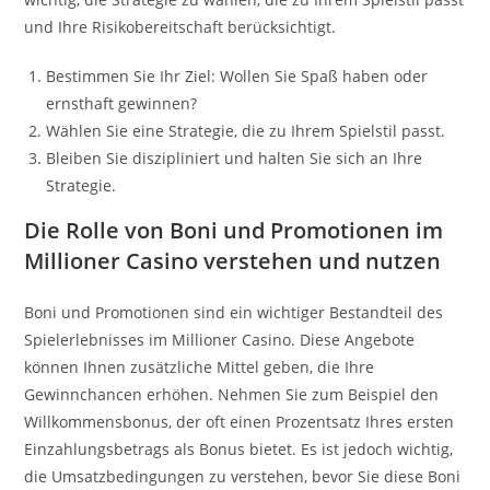
und Ihre Risikobereitschaft berücksichtigt.
Bestimmen Sie Ihr Ziel: Wollen Sie Spaß haben oder
ernsthaft gewinnen?
Wählen Sie eine Strategie, die zu Ihrem Spielstil passt.
Bleiben Sie diszipliniert und halten Sie sich an Ihre
Strategie.
Die Rolle von Boni und Promotionen im
Millioner Casino verstehen und nutzen
Boni und Promotionen sind ein wichtiger Bestandteil des
Spielerlebnisses im Millioner Casino. Diese Angebote
können Ihnen zusätzliche Mittel geben, die Ihre
Gewinnchancen erhöhen. Nehmen Sie zum Beispiel den
Willkommensbonus, der oft einen Prozentsatz Ihres ersten
Einzahlungsbetrags als Bonus bietet. Es ist jedoch wichtig,
die Umsatzbedingungen zu verstehen, bevor Sie diese Boni