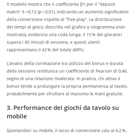
Il modello mostra che il coefficiente β1 per il “deposit
match” è +0,12 (p < 0,01), indicando un aumento significativo
della conversione rispetto al “free play”. La distribuzione
dei tempi di gioco, descritta nel grafico a istogramma (non
mostrato), evidenzia una coda lunga: il 15 % dei giocatori
supera i 45 minuti di sessione, e questi utenti
rappresentano il 42 % del totale ARPU.
L’analisi della correlazione tra utilizzo del bonus e durata
della sessione restituisce un coefficiente di Pearson di 0,46,
segno di una relazione moderata. In pratica, chi attiva il
bonus tende a prolungare la propria permanenza al tavolo,
probabilmente per sfruttare al massimo le mani gratuite.
3. Performance dei giochi da tavolo su
mobile
Spostandoci su mobile, il tasso di conversione cala al 6,2 %,