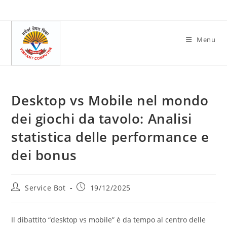
Skip
to
content
Menu
Desktop vs Mobile nel mondo
dei giochi da tavolo: Analisi
statistica delle performance e
dei bonus
Post
Post
Service Bot
19/12/2025
author:
published:
Il dibattito “desktop vs mobile” è da tempo al centro delle