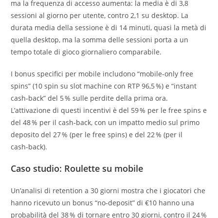
ma la frequenza di accesso aumenta: la media è di 3,8
sessioni al giorno per utente, contro 2,1 su desktop. La
durata media della sessione è di 14 minuti, quasi la metà di
quella desktop, ma la somma delle sessioni porta a un
tempo totale di gioco giornaliero comparabile.
I bonus specifici per mobile includono “mobile‑only free
spins” (10 spin su slot machine con RTP 96,5 %) e “instant
cash‑back” del 5 % sulle perdite della prima ora.
L’attivazione di questi incentivi è del 59 % per le free spins e
del 48 % per il cash‑back, con un impatto medio sul primo
deposito del 27 % (per le free spins) e del 22 % (per il
cash‑back).
Caso studio: Roulette su mobile
Un’analisi di retention a 30 giorni mostra che i giocatori che
hanno ricevuto un bonus “no‑deposit” di €10 hanno una
probabilità del 38 % di tornare entro 30 giorni, contro il 24 %