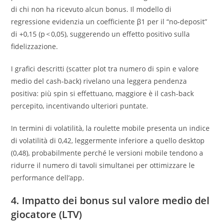
di chi non ha ricevuto alcun bonus. Il modello di
regressione evidenzia un coefficiente β1 per il “no‑deposit”
di +0,15 (p < 0,05), suggerendo un effetto positivo sulla
fidelizzazione.
I grafici descritti (scatter plot tra numero di spin e valore
medio del cash‑back) rivelano una leggera pendenza
positiva: più spin si effettuano, maggiore è il cash‑back
percepito, incentivando ulteriori puntate.
In termini di volatilità, la roulette mobile presenta un indice
di volatilità di 0,42, leggermente inferiore a quello desktop
(0,48), probabilmente perché le versioni mobile tendono a
ridurre il numero di tavoli simultanei per ottimizzare le
performance dell’app.
4. Impatto dei bonus sul valore medio del
giocatore (LTV)