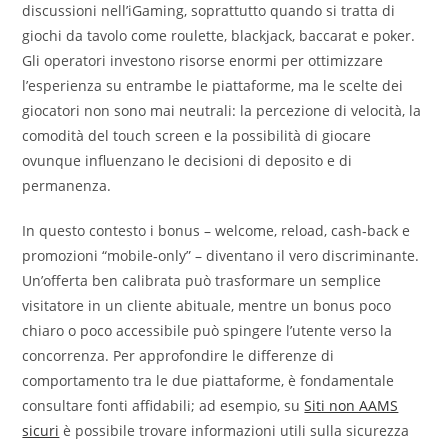
discussioni nell’iGaming, soprattutto quando si tratta di
giochi da tavolo come roulette, blackjack, baccarat e poker.
Gli operatori investono risorse enormi per ottimizzare
l’esperienza su entrambe le piattaforme, ma le scelte dei
giocatori non sono mai neutrali: la percezione di velocità, la
comodità del touch screen e la possibilità di giocare
ovunque influenzano le decisioni di deposito e di
permanenza.
In questo contesto i bonus – welcome, reload, cash‑back e
promozioni “mobile‑only” – diventano il vero discriminante.
Un’offerta ben calibrata può trasformare un semplice
visitatore in un cliente abituale, mentre un bonus poco
chiaro o poco accessibile può spingere l’utente verso la
concorrenza. Per approfondire le differenze di
comportamento tra le due piattaforme, è fondamentale
consultare fonti affidabili; ad esempio, su
Siti non AAMS
sicuri
è possibile trovare informazioni utili sulla sicurezza