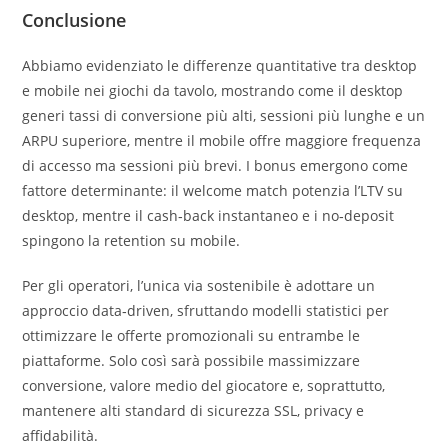
Conclusione
Abbiamo evidenziato le differenze quantitative tra desktop
e mobile nei giochi da tavolo, mostrando come il desktop
generi tassi di conversione più alti, sessioni più lunghe e un
ARPU superiore, mentre il mobile offre maggiore frequenza
di accesso ma sessioni più brevi. I bonus emergono come
fattore determinante: il welcome match potenzia l’LTV su
desktop, mentre il cash‑back instantaneo e i no‑deposit
spingono la retention su mobile.
Per gli operatori, l’unica via sostenibile è adottare un
approccio data‑driven, sfruttando modelli statistici per
ottimizzare le offerte promozionali su entrambe le
piattaforme. Solo così sarà possibile massimizzare
conversione, valore medio del giocatore e, soprattutto,
mantenere alti standard di sicurezza SSL, privacy e
affidabilità.