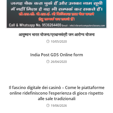
आयुष्मान भारत योजना/प्रधानमंत्री जन आरोग्य योजना
10/05/2020
India Post GDS Online form
26/04/2020
Il fascino digitale dei casinò – Come le piattaforme
online ridefiniscono l’esperienza di gioco rispetto
alle sale tradizionali
19/06/2026