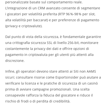
personalizzate basate sul comportamento reale.
L’integrazione di un CRM avanzato consente di segmentare
i giocatori per volatilità preferita (RTP 96 %‑98 % per slot,
alta volatilità per baccarat) e per preferenze di pagamento
(privacy e criptovalute).
Dal punto di vista della sicurezza, è fondamentale garantire
una crittografia sicurezza SSL di livello 256‑bit, monitorare
costantemente la privacy dei dati e offrire opzioni di
pagamento in criptovaluta per gli utenti più attenti alla
discrezione.
Infine, gli operatori devono stare attenti ai Siti non AAMS
sicuri; consultare risorse come Esportsinsider può aiutare a
verificare la licenza e le pratiche di sicurezza di un casinò
prima di avviare campagne promozionali. Una scelta
consapevole rafforza la fiducia del giocatore e riduce il
rischio di frodi o di perdita di credibilità.