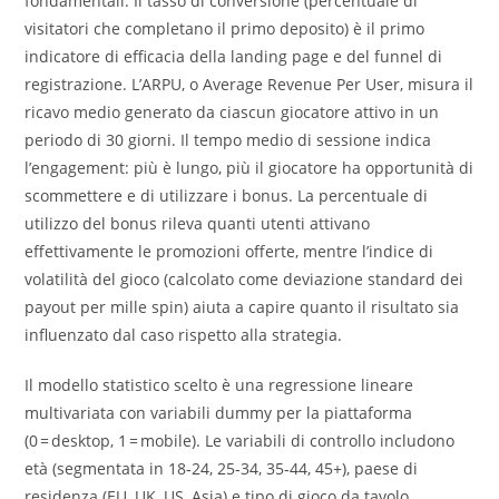
fondamentali. Il tasso di conversione (percentuale di
visitatori che completano il primo deposito) è il primo
indicatore di efficacia della landing page e del funnel di
registrazione. L’ARPU, o Average Revenue Per User, misura il
ricavo medio generato da ciascun giocatore attivo in un
periodo di 30 giorni. Il tempo medio di sessione indica
l’engagement: più è lungo, più il giocatore ha opportunità di
scommettere e di utilizzare i bonus. La percentuale di
utilizzo del bonus rileva quanti utenti attivano
effettivamente le promozioni offerte, mentre l’indice di
volatilità del gioco (calcolato come deviazione standard dei
payout per mille spin) aiuta a capire quanto il risultato sia
influenzato dal caso rispetto alla strategia.
Il modello statistico scelto è una regressione lineare
multivariata con variabili dummy per la piattaforma
(0 = desktop, 1 = mobile). Le variabili di controllo includono
età (segmentata in 18‑24, 25‑34, 35‑44, 45+), paese di
residenza (EU, UK, US, Asia) e tipo di gioco da tavolo