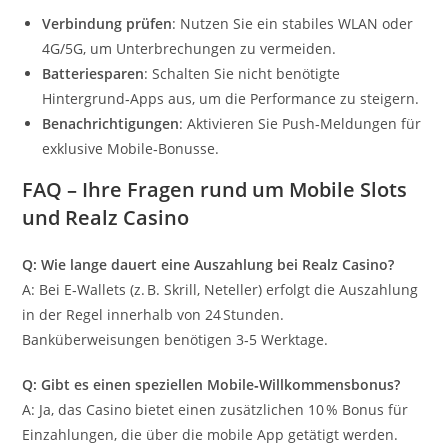
Verbindung prüfen
: Nutzen Sie ein stabiles WLAN oder
4G/5G, um Unterbrechungen zu vermeiden.
Batteriesparen
: Schalten Sie nicht benötigte
Hintergrund‑Apps aus, um die Performance zu steigern.
Benachrichtigungen
: Aktivieren Sie Push‑Meldungen für
exklusive Mobile‑Bonusse.
FAQ – Ihre Fragen rund um Mobile Slots
und Realz Casino
Q: Wie lange dauert eine Auszahlung bei Realz Casino?
A: Bei E‑Wallets (z. B. Skrill, Neteller) erfolgt die Auszahlung
in der Regel innerhalb von 24 Stunden.
Banküberweisungen benötigen 3‑5 Werktage.
Q: Gibt es einen speziellen Mobile‑Willkommensbonus?
A: Ja, das Casino bietet einen zusätzlichen 10 % Bonus für
Einzahlungen, die über die mobile App getätigt werden.