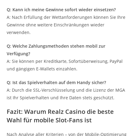
Q: Kann ich meine Gewinne sofort wieder einsetzen?
A: Nach Erfüllung der Wettanforderungen können Sie Ihre
Gewinne ohne weitere Einschränkungen wieder
verwenden.
Q: Welche Zahlungsmethoden stehen mobil zur
Verfügung?
A: Sie können per Kreditkarte, Sofortüberweisung, PayPal
und gängigen E‑Wallets einzahlen.
Q: Ist das Spielverhalten auf dem Handy sicher?
A: Durch die SSL‑Verschlüsselung und die Lizenz der MGA
ist Ihr Spielverhalten und Ihre Daten stets geschützt.
Fazit: Warum Realz Casino die beste
Wahl für mobile Slot‑Fans ist
Nach Analyse aller Kriterien – von der Mobile‑Optimierung