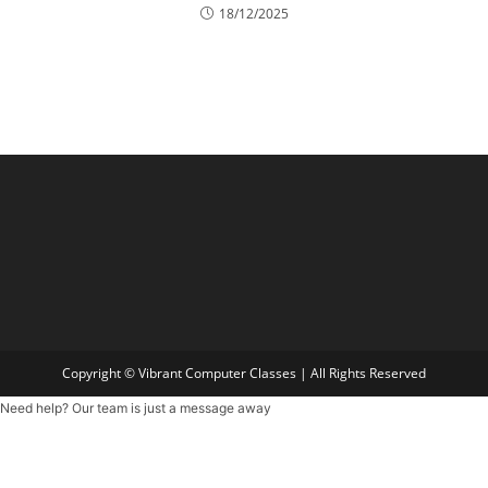
18/12/2025
Copyright © Vibrant Computer Classes | All Rights Reserved
Need help? Our team is just a message away