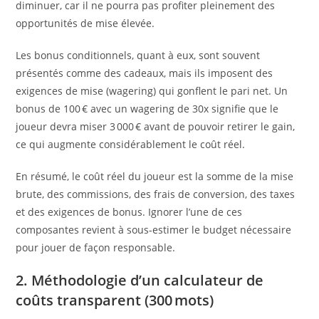
diminuer, car il ne pourra pas profiter pleinement des
opportunités de mise élevée.
Les bonus conditionnels, quant à eux, sont souvent
présentés comme des cadeaux, mais ils imposent des
exigences de mise (wagering) qui gonflent le pari net. Un
bonus de 100 € avec un wagering de 30x signifie que le
joueur devra miser 3 000 € avant de pouvoir retirer le gain,
ce qui augmente considérablement le coût réel.
En résumé, le coût réel du joueur est la somme de la mise
brute, des commissions, des frais de conversion, des taxes
et des exigences de bonus. Ignorer l’une de ces
composantes revient à sous-estimer le budget nécessaire
pour jouer de façon responsable.
2. Méthodologie d’un calculateur de
coûts transparent (300 mots)