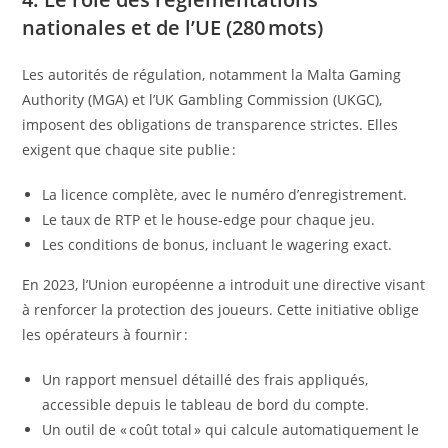
nationales et de l’UE (280 mots)
Les autorités de régulation, notamment la Malta Gaming
Authority (MGA) et l’UK Gambling Commission (UKGC),
imposent des obligations de transparence strictes. Elles
exigent que chaque site publie :
La licence complète, avec le numéro d’enregistrement.
Le taux de RTP et le house‑edge pour chaque jeu.
Les conditions de bonus, incluant le wagering exact.
En 2023, l’Union européenne a introduit une directive visant
à renforcer la protection des joueurs. Cette initiative oblige
les opérateurs à fournir :
Un rapport mensuel détaillé des frais appliqués,
accessible depuis le tableau de bord du compte.
Un outil de « coût total » qui calcule automatiquement le