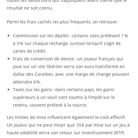
toutes les déductions qui s’appliquent avant même que le
résultat ne soit connu.
Parmi les frais cachés les plus fréquents, on retrouve :
Commission sur les dépôts : certains sites prélèvent 1 %
à 3 % sur chaque recharge, surtout lorsqu’il s’agit de
cartes de crédit.
Frais de conversion de devise : un joueur français qui
joue sur un site libérien verra son euro transformé en
dollar des Caraïbes, avec une marge de change pouvant
atteindre 4 %.
Taxes sur les gains : dans certains pays, les gains
supérieurs à un seuil sont soumis à l’impôt sur le
revenu, souvent prélevé à la source.
Les limites de mise influencent également le coût effectif.
Un joueur qui ne peut miser que 10 € par mise sur un jeu à
haute volatilité verra son retour sur investissement (RTP)