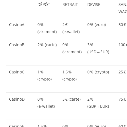
DÉPÔT
RETRAIT
DEVISE
SAN
WAG
CasinoA
0 %
2 €
0 % (euro)
50 €
(virement)
(e‑wallet)
CasinoB
2 % (carte)
0 %
3 %
100 
(virement)
(USD→EUR)
CasinoC
1 %
1,5 %
0 % (crypto)
25 €
(crypto)
(crypto)
CasinoD
0 %
5 € (carte)
2 %
75 €
(e‑wallet)
(GBP→EUR)
CasinoE
1,5 %
0 %
0 % (euro)
60 €