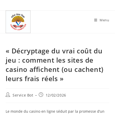
Skip
to
content
Menu
« Décryptage du vrai coût du
jeu : comment les sites de
casino affichent (ou cachent)
leurs frais réels »
Post
Post
Service Bot
12/02/2026
author:
published:
Le monde du casino en ligne séduit par la promesse d’un