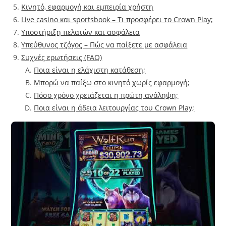
Κινητό, εφαρμογή και εμπειρία χρήστη
Live casino και sportsbook – Τι προσφέρει το Crown Play;
Υποστήριξη πελατών και ασφάλεια
Υπεύθυνος τζόγος – Πώς να παίξετε με ασφάλεια
Συχνές ερωτήσεις (FAQ)
Ποια είναι η ελάχιστη κατάθεση;
Μπορώ να παίξω στο κινητό χωρίς εφαρμογή;
Πόσο χρόνο χρειάζεται η πρώτη ανάληψη;
Ποια είναι η άδεια λειτουργίας του Crown Play;