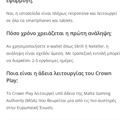
εφαρμογή;
Ναι, η ιστοσελίδα είναι πλήρως responsive και λειτουργεί
σε όλα τα smartphones και tablets.
Πόσο χρόνο χρειάζεται η πρώτη ανάληψη;
Αν χρησιμοποιήσετε e‑wallet όπως Skrill ή Neteller, η
ανάληψη είναι σχεδόν άμεση. Με τραπεζική εντολή μπορεί
να διαρκέσει 2‑5 εργάσιμες ημέρες.
Ποια είναι η άδεια λειτουργίας του Crown
Play;
Το Crown Play λειτουργεί υπό άδεια της Malta Gaming
Authority (MGA), που θεωρείται μία από τις πιο αυστηρές
στην Ευρωπαϊκή Ένωση.