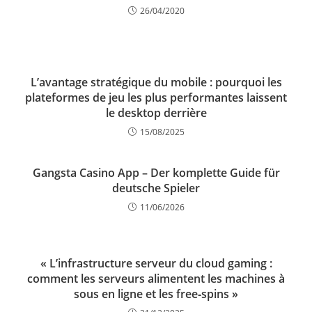
26/04/2020
L’avantage stratégique du mobile : pourquoi les
plateformes de jeu les plus performantes laissent
le desktop derrière
15/08/2025
Gangsta Casino App – Der komplette Guide für
deutsche Spieler
11/06/2026
« L’infrastructure serveur du cloud gaming :
comment les serveurs alimentent les machines à
sous en ligne et les free‑spins »