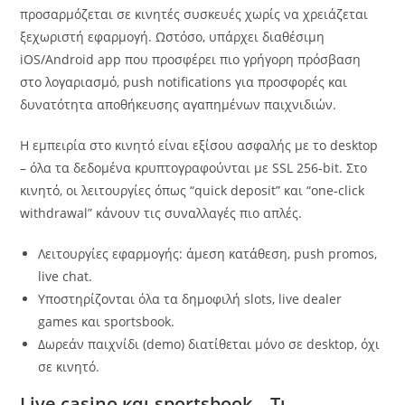
προσαρμόζεται σε κινητές συσκευές χωρίς να χρειάζεται
ξεχωριστή εφαρμογή. Ωστόσο, υπάρχει διαθέσιμη
iOS/Android app που προσφέρει πιο γρήγορη πρόσβαση
στο λογαριασμό, push notifications για προσφορές και
δυνατότητα αποθήκευσης αγαπημένων παιχνιδιών.
Η εμπειρία στο κινητό είναι εξίσου ασφαλής με το desktop
– όλα τα δεδομένα κρυπτογραφούνται με SSL 256‑bit. Στο
κινητό, οι λειτουργίες όπως “quick deposit” και “one‑click
withdrawal” κάνουν τις συναλλαγές πιο απλές.
Λειτουργίες εφαρμογής: άμεση κατάθεση, push promos,
live chat.
Υποστηρίζονται όλα τα δημοφιλή slots, live dealer
games και sportsbook.
Δωρεάν παιχνίδι (demo) διατίθεται μόνο σε desktop, όχι
σε κινητό.
Live casino και sportsbook – Τι