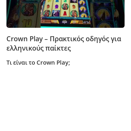
Crown Play – Πρακτικός οδηγός για
ελληνικούς παίκτες
Τι είναι το Crown Play;