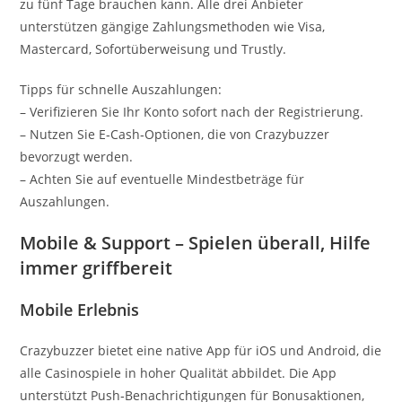
zu fünf Tage brauchen kann. Alle drei Anbieter
unterstützen gängige Zahlungsmethoden wie Visa,
Mastercard, Sofortüberweisung und Trustly.
Tipps für schnelle Auszahlungen:
– Verifizieren Sie Ihr Konto sofort nach der Registrierung.
– Nutzen Sie E‑Cash‑Optionen, die von Crazybuzzer
bevorzugt werden.
– Achten Sie auf eventuelle Mindestbeträge für
Auszahlungen.
Mobile & Support – Spielen überall, Hilfe
immer griffbereit
Mobile Erlebnis
Crazybuzzer bietet eine native App für iOS und Android, die
alle Casinospiele in hoher Qualität abbildet. Die App
unterstützt Push‑Benachrichtigungen für Bonusaktionen,