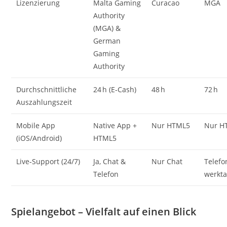
Lizenzierung
Malta Gaming
Curacao
MGA
Authority
(MGA) &
German
Gaming
Authority
Durchschnittliche
24 h (E‑Cash)
48 h
72 h
Auszahlungszeit
Mobile App
Native App +
Nur HTML5
Nur H
(iOS/Android)
HTML5
Live‑Support (24/7)
Ja, Chat &
Nur Chat
Telefo
Telefon
werkt
Spielangebot – Vielfalt auf einen Blick