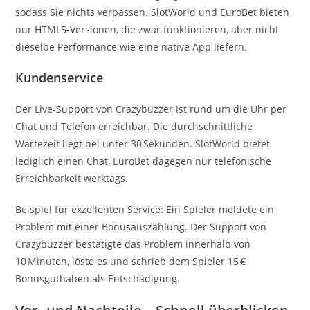
sodass Sie nichts verpassen. SlotWorld und EuroBet bieten
nur HTML5‑Versionen, die zwar funktionieren, aber nicht
dieselbe Performance wie eine native App liefern.
Kundenservice
Der Live‑Support von Crazybuzzer ist rund um die Uhr per
Chat und Telefon erreichbar. Die durchschnittliche
Wartezeit liegt bei unter 30 Sekunden. SlotWorld bietet
lediglich einen Chat, EuroBet dagegen nur telefonische
Erreichbarkeit werktags.
Beispiel für exzellenten Service: Ein Spieler meldete ein
Problem mit einer Bonusauszahlung. Der Support von
Crazybuzzer bestätigte das Problem innerhalb von
10 Minuten, löste es und schrieb dem Spieler 15 €
Bonusguthaben als Entschädigung.