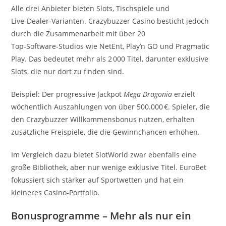
Alle drei Anbieter bieten Slots, Tischspiele und
Live‑Dealer‑Varianten. Crazybuzzer Casino besticht jedoch
durch die Zusammenarbeit mit über 20
Top‑Software‑Studios wie NetEnt, Play’n GO und Pragmatic
Play. Das bedeutet mehr als 2 000 Titel, darunter exklusive
Slots, die nur dort zu finden sind.
Beispiel: Der progressive Jackpot
Mega Dragonia
erzielt
wöchentlich Auszahlungen von über 500.000 €. Spieler, die
den Crazybuzzer Willkommensbonus nutzen, erhalten
zusätzliche Freispiele, die die Gewinnchancen erhöhen.
Im Vergleich dazu bietet SlotWorld zwar ebenfalls eine
große Bibliothek, aber nur wenige exklusive Titel. EuroBet
fokussiert sich stärker auf Sportwetten und hat ein
kleineres Casino‑Portfolio.
Bonusprogramme – Mehr als nur ein