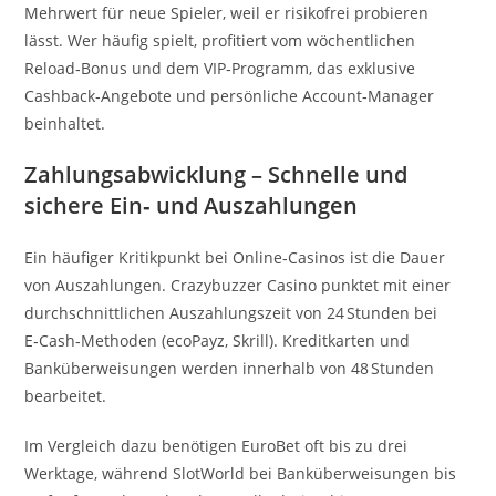
Mehrwert für neue Spieler, weil er risikofrei probieren
lässt. Wer häufig spielt, profitiert vom wöchentlichen
Reload‑Bonus und dem VIP‑Programm, das exklusive
Cashback‑Angebote und persönliche Account‑Manager
beinhaltet.
Zahlungsabwicklung – Schnelle und
sichere Ein‑ und Auszahlungen
Ein häufiger Kritikpunkt bei Online‑Casinos ist die Dauer
von Auszahlungen. Crazybuzzer Casino punktet mit einer
durchschnittlichen Auszahlungszeit von 24 Stunden bei
E‑Cash‑Methoden (ecoPayz, Skrill). Kreditkarten und
Banküberweisungen werden innerhalb von 48 Stunden
bearbeitet.
Im Vergleich dazu benötigen EuroBet oft bis zu drei
Werktage, während SlotWorld bei Banküberweisungen bis