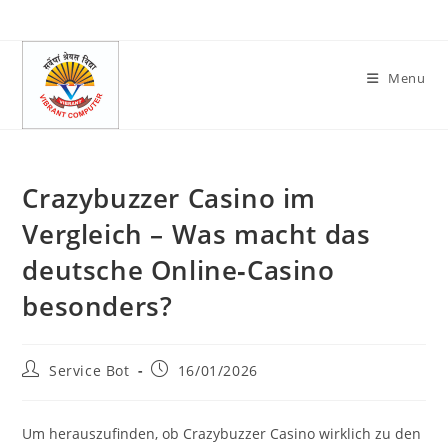
Skip
to
content
Menu
Crazybuzzer Casino im
Vergleich – Was macht das
deutsche Online‑Casino
besonders?
Post
Post
Service Bot
16/01/2026
author:
published:
Um herauszufinden, ob Crazybuzzer Casino wirklich zu den