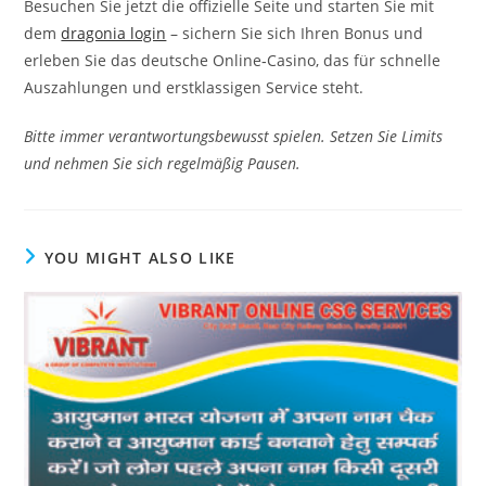
Besuchen Sie jetzt die offizielle Seite und starten Sie mit
dem
dragonia login
– sichern Sie sich Ihren Bonus und
erleben Sie das deutsche Online‑Casino, das für schnelle
Auszahlungen und erstklassigen Service steht.
Bitte immer verantwortungsbewusst spielen. Setzen Sie Limits
und nehmen Sie sich regelmäßig Pausen.
YOU MIGHT ALSO LIKE