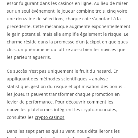
essor fulgurant dans les casinos en ligne. Au lieu de miser
sur un seul événement, le joueur combine trois, cinq voire
une douzaine de sélections, chaque cote s’ajoutant à la
précédente. Cette mécanique augmente exponentiellement
le gain potentiel, mais elle amplifie également le risque. Le
charme réside dans la promesse d’un jackpot en quelques
clics, un phénomène qui attire aussi bien les novices que
les parieurs aguerris.
Ce succès n’est pas uniquement le fruit du hasard. En
appliquant des méthodes scientifiques – analyse
statistique, gestion du risque et optimisation des bonus –
les joueurs peuvent transformer chaque promotion en
levier de performance. Pour découvrir comment les
nouvelles plateformes intègrent les crypto‑monnaies,
consultez les
crypto casinos
.
Dans les sept parties qui suivent, nous détaillerons les