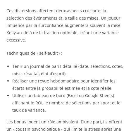
Ces distorsions affectent deux aspects cruciaux : la
sélection des événements et la taille des mises. Un joueur
influencé par la surconfiance augmentera souvent la mise
Kelly au-delà de la fraction optimale, créant une variance
excessive.
Techniques de « self‑audit » :
Tenir un journal de paris détaillé (date, sélections, cotes,
mise, résultat, état d’esprit).
Réaliser une revue hebdomadaire pour identifier les
écarts entre la probabilité estimée et la cote réelle.
Utiliser un tableau de bord (Excel ou Google Sheets)
affichant le ROI, le nombre de sélections par sport et le
taux de variance.
Les bonus jouent un rôle ambivalent. D’une part, ils offrent
un « coussin psychologique » qui limite le stress après une