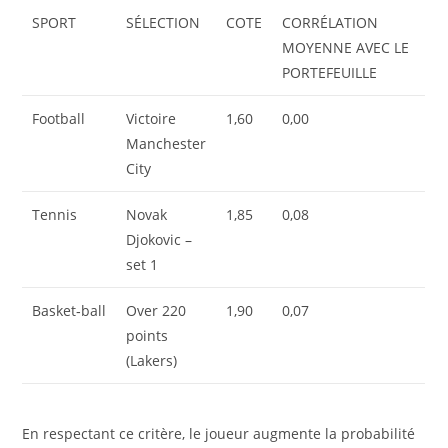
SPORT
SÉLECTION
COTE
CORRÉLATION
MOYENNE AVEC LE
PORTEFEUILLE
Football
Victoire
1,60
0,00
Manchester
City
Tennis
Novak
1,85
0,08
Djokovic –
set 1
Basket‑ball
Over 220
1,90
0,07
points
(Lakers)
En respectant ce critère, le joueur augmente la probabilité