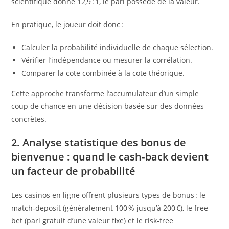
scientifique donne 12,9 : 1, le pari possède de la valeur.
En pratique, le joueur doit donc :
Calculer la probabilité individuelle de chaque sélection.
Vérifier l’indépendance ou mesurer la corrélation.
Comparer la cote combinée à la cote théorique.
Cette approche transforme l’accumulateur d’un simple
coup de chance en une décision basée sur des données
concrètes.
2. Analyse statistique des bonus de
bienvenue : quand le cash‑back devient
un facteur de probabilité
Les casinos en ligne offrent plusieurs types de bonus : le
match‑deposit (généralement 100 % jusqu’à 200 €), le free
bet (pari gratuit d’une valeur fixe) et le risk‑free