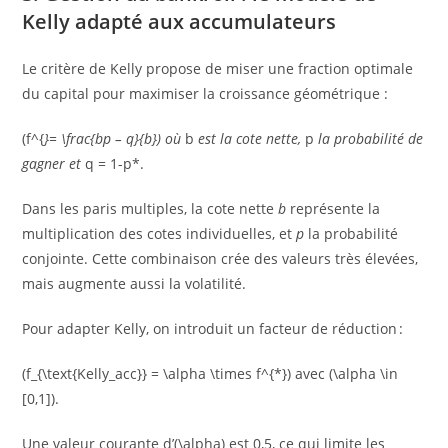
Kelly adapté aux accumulateurs
Le critère de Kelly propose de miser une fraction optimale
du capital pour maximiser la croissance géométrique :
(f^{
}= \frac{bp – q}{b}) où
b
est la cote nette,
p
la probabilité de
gagner et
q = 1-p*.
Dans les paris multiples, la cote nette
b
représente la
multiplication des cotes individuelles, et
p
la probabilité
conjointe. Cette combinaison crée des valeurs très élevées,
mais augmente aussi la volatilité.
Pour adapter Kelly, on introduit un facteur de réduction :
(f_{\text{Kelly_acc}} = \alpha \times f^{*}) avec (\alpha \in
[0,1]).
Une valeur courante d’(\alpha) est 0,5, ce qui limite les