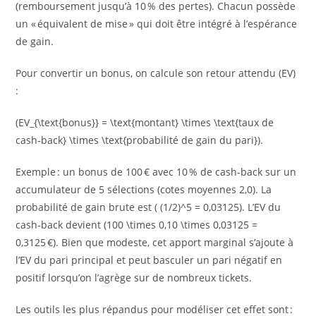
(remboursement jusqu’à 10 % des pertes). Chacun possède
un « équivalent de mise » qui doit être intégré à l’espérance
de gain.
Pour convertir un bonus, on calcule son retour attendu (EV)
:
(EV_{\text{bonus}} = \text{montant} \times \text{taux de
cash‑back} \times \text{probabilité de gain du pari}).
Exemple : un bonus de 100 € avec 10 % de cash‑back sur un
accumulateur de 5 sélections (cotes moyennes 2,0). La
probabilité de gain brute est ( (1/2)^5 = 0,03125). L’EV du
cash‑back devient (100 \times 0,10 \times 0,03125 =
0,3125 €). Bien que modeste, cet apport marginal s’ajoute à
l’EV du pari principal et peut basculer un pari négatif en
positif lorsqu’on l’agrège sur de nombreux tickets.
Les outils les plus répandus pour modéliser cet effet sont :