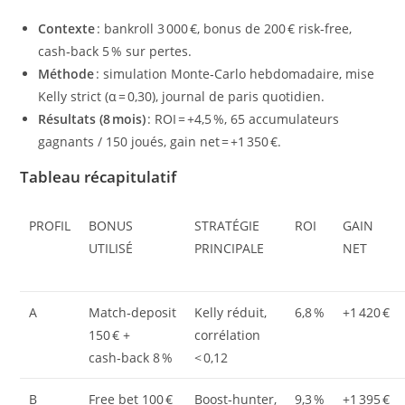
Contexte
: bankroll 3 000 €, bonus de 200 € risk‑free,
cash‑back 5 % sur pertes.
Méthode
: simulation Monte‑Carlo hebdomadaire, mise
Kelly strict (α = 0,30), journal de paris quotidien.
Résultats (8 mois)
: ROI = +4,5 %, 65 accumulateurs
gagnants / 150 joués, gain net = +1 350 €.
Tableau récapitulatif
PROFIL
BONUS
STRATÉGIE
ROI
GAIN
UTILISÉ
PRINCIPALE
NET
A
Match‑deposit
Kelly réduit,
6,8 %
+1 420 €
150 € +
corrélation
cash‑back 8 %
< 0,12
B
Free bet 100 €
Boost‑hunter,
9,3 %
+1 395 €