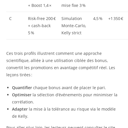
+ Boost 1,4 ×
mise fixe 3 %
C
Risk‑free 200 €
Simulation
4,5 %
+1 350 €
+ cash‑back
Monte‑Carlo,
5 %
Kelly strict
Ces trois profils illustrent comment une approche
scientifique, alliée à une utilisation ciblée des bonus,
convertit les promotions en avantage compétitif réel. Les
leçons tirées :
Quantifier
chaque bonus avant de placer le pari.
Optimiser
la sélection d’événements pour minimiser la
corrélation.
Adapter
la mise à la tolérance au risque via le modèle
de Kelly.
Pour aller plus loin, les lecteurs peuvent consulter le site