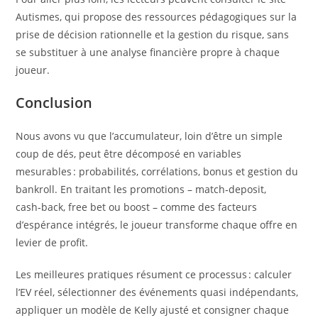
Autismes, qui propose des ressources pédagogiques sur la
prise de décision rationnelle et la gestion du risque, sans
se substituer à une analyse financière propre à chaque
joueur.
Conclusion
Nous avons vu que l’accumulateur, loin d’être un simple
coup de dés, peut être décomposé en variables
mesurables : probabilités, corrélations, bonus et gestion du
bankroll. En traitant les promotions – match‑deposit,
cash‑back, free bet ou boost – comme des facteurs
d’espérance intégrés, le joueur transforme chaque offre en
levier de profit.
Les meilleures pratiques résument ce processus : calculer
l’EV réel, sélectionner des événements quasi indépendants,
appliquer un modèle de Kelly ajusté et consigner chaque